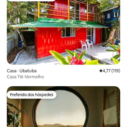
Casa ⋅ Ubatuba
4,77 de uma av
4,77 (119)
Casa Tiê-Vermelho
Preferido dos hóspedes
Preferido dos hóspedes