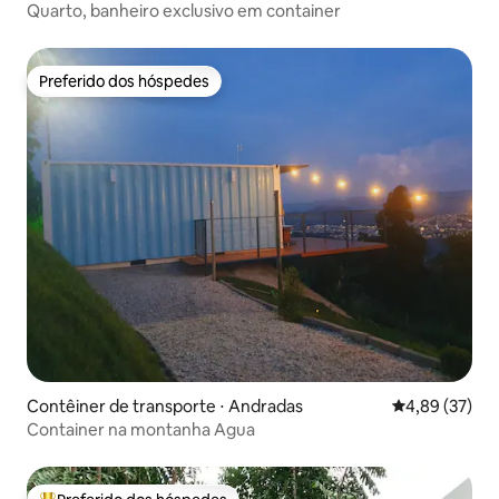
Quarto, banheiro exclusivo em container
Preferido dos hóspedes
Preferido dos hóspedes
Contêiner de transporte ⋅ Andradas
4,89 de uma a
4,89 (37)
Container na montanha Agua