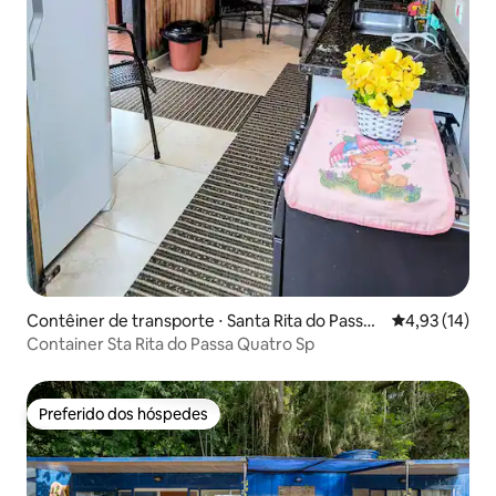
Contêiner de transporte ⋅ Santa Rita do Passa
4,93 de uma a
4,93 (14)
Quatro
Container Sta Rita do Passa Quatro Sp
Preferido dos hóspedes
Preferido dos hóspedes