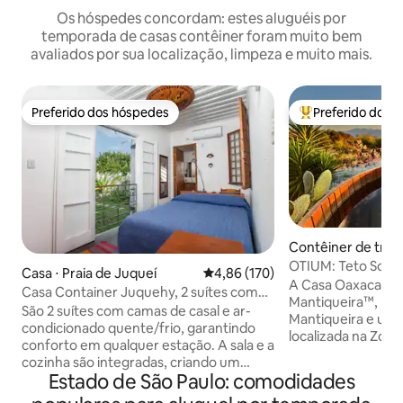
Os hóspedes concordam: estes aluguéis por
temporada de casas contêiner foram muito bem
avaliados por sua localização, limpeza e muito mais.
Preferido dos hóspedes
Preferido dos 
Preferido dos hóspedes
Entre os melhore
Contêiner de tran
onçalves
OTIUM: Teto Solar,
Casa ⋅ Praia de Juqueí
4,86 de uma avaliação média de 
4,86 (170)
Starlink
A Casa Oaxaca, pa
Casa Container Juquehy, 2 suítes com
Mantiqueira™, poss
conforto
São 2 suítes com camas de casal e ar-
Mantiqueira e um 
condicionado quente/frio, garantindo
localizada na Zona
conforto em qualquer estação. A sala e a
poucos min de car
cozinha são integradas, criando um
vinícolas e restaurantes. E
Estado de São Paulo: comodidades
ambiente perfeito para refeições e
privativa, a casa p
momentos descontraídos. Duas portas