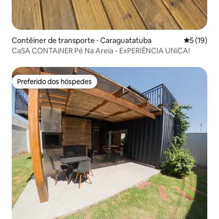
Contêiner de transporte ⋅ Caraguatatuba
5 de uma a
5 (19)
CaSA CONTAiNER Pé Na Areia - ExPERIÊNCIA UNiCA!
Preferido dos hóspedes
Preferido dos hóspedes