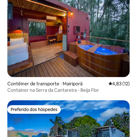
Contêiner de transporte ⋅ Mairiporã
4,83 de uma a
4,83 (12)
Container na Serra da Cantareira - Beija Flor
Preferido dos hóspedes
Preferido dos hóspedes