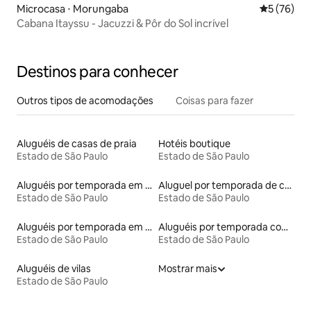
Microcasa ⋅ Morungaba
5 de uma a
5 (76)
Cabana Itayssu - Jacuzzi & Pôr do Sol incrível
Destinos para conhecer
Outros tipos de acomodações
Coisas para fazer
Aluguéis de casas de praia
Hotéis boutique
Estado de São Paulo
Estado de São Paulo
Aluguéis por temporada em hotéis-fazenda
Aluguel por temporada de casas de hóspedes
Estado de São Paulo
Estado de São Paulo
Aluguéis por temporada em resorts
Aluguéis por temporada com café da manhã
Estado de São Paulo
Estado de São Paulo
Aluguéis de vilas
Mostrar mais
Estado de São Paulo