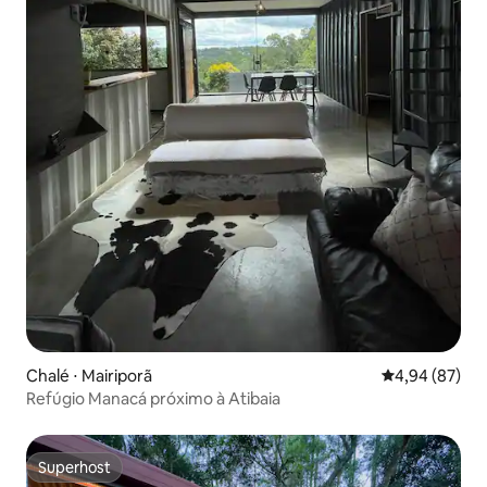
Chalé ⋅ Mairiporã
4,94 de uma a
4,94 (87)
Refúgio Manacá próximo à Atibaia
Superhost
Superhost