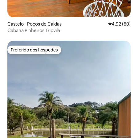
Castelo ⋅ Poços de Caldas
4,92 de uma a
4,92 (60)
Cabana Pinheiros Tripvila
Preferido dos hóspedes
Preferido dos hóspedes