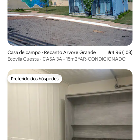
Casa de campo ⋅ Recanto Árvore Grande
4,96 de uma av
4,96 (103)
Ecovila Cuesta - CASA 3A - 15m2 *AR-CONDICIONADO
Preferido dos hóspedes
Preferido dos hóspedes