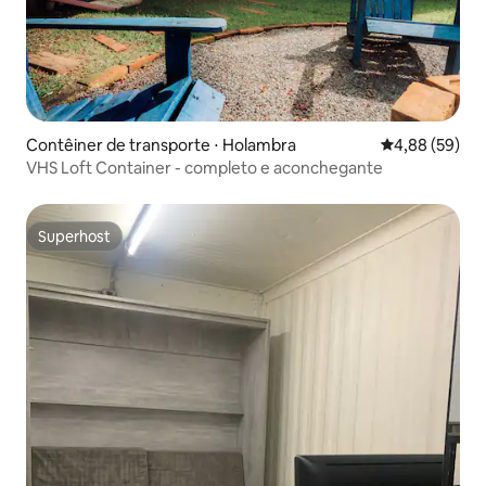
Contêiner de transporte ⋅ Holambra
4,88 de uma a
4,88 (59)
VHS Loft Container - completo e aconchegante
Superhost
Superhost