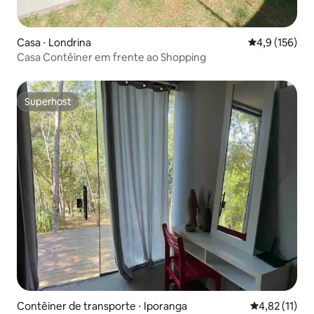
Casa ⋅ Londrina
4,9 de uma av
4,9 (156)
Casa Contêiner em frente ao Shopping
Superhost
Superhost
Contêiner de transporte ⋅ Iporanga
4,82 de uma a
4,82 (11)