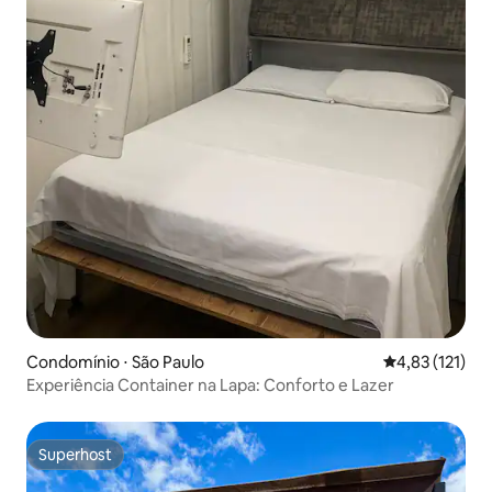
Condomínio ⋅ São Paulo
4,83 de uma av
4,83 (121)
Experiência Container na Lapa: Conforto e Lazer
Superhost
Superhost