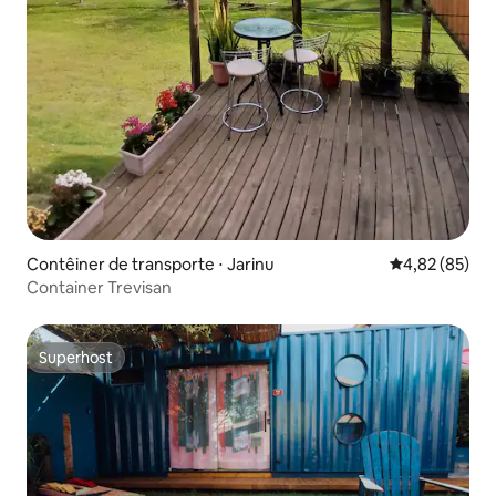
Contêiner de transporte ⋅ Jarinu
4,82 de uma a
4,82 (85)
Container Trevisan
Superhost
Superhost