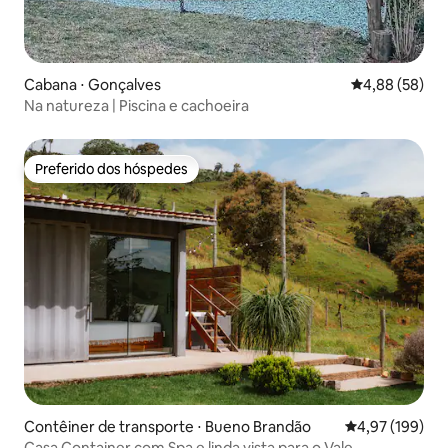
Cabana ⋅ Gonçalves
4,88 de uma a
4,88 (58)
Na natureza | Piscina e cachoeira
Preferido dos hóspedes
Preferido dos hóspedes
Contêiner de transporte ⋅ Bueno Brandão
4,97 de uma av
4,97 (199)
Casa Container com Spa e linda vista para o Vale