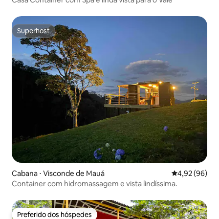
Superhost
Superhost
Cabana ⋅ Visconde de Mauá
4,92 de uma a
4,92 (96)
Container com hidromassagem e vista lindíssima.
Preferido dos hóspedes
Preferido dos hóspedes