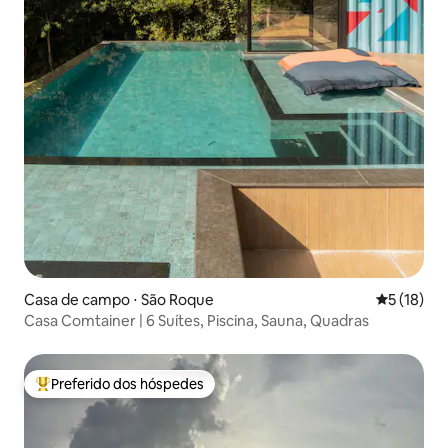
Casa de campo ⋅ São Roque
5 de uma a
5 (18)
Casa Comtainer | 6 Suítes, Piscina, Sauna, Quadras
Preferido dos hóspedes
Entre os melhores preferidos dos hóspedes