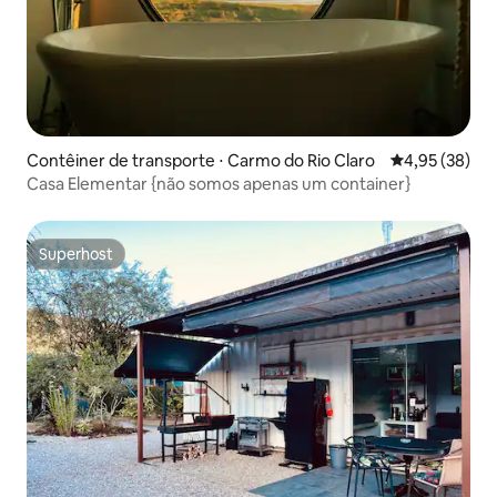
Contêiner de transporte ⋅ Carmo do Rio Claro
4,95 de uma a
4,95 (38)
Casa Elementar {não somos apenas um container}
Superhost
Superhost