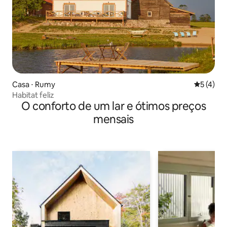
Casa ⋅ Rumy
5 de uma 
5 (4)
Habitat feliz
O conforto de um lar e ótimos preços
mensais