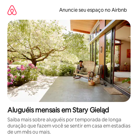
Pular
para
Anuncie seu espaço no Airbnb
o
conteúdo
Aluguéis mensais em Stary Gieląd
Saiba mais sobre aluguéis por temporada de longa
duração que fazem você se sentir em casa em estadias
de um mês ou mais.