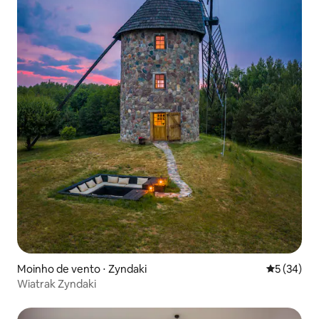
Moinho de vento ⋅ Zyndaki
5 de uma a
5 (34)
Wiatrak Zyndaki