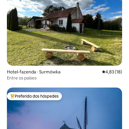
Hotel-fazenda ⋅ Surmówka
4,83 de uma a
4,83 (18)
Entre os países
Preferido dos hóspedes
Entre os melhores preferidos dos hóspedes