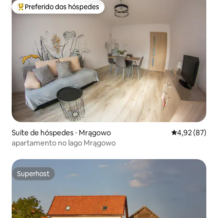
Preferido dos hóspedes
Entre os melhores preferidos dos hóspedes
Suíte de hóspedes ⋅ Mrągowo
4,92 de uma a
4,92 (87)
apartamento no lago Mrągowo
Superhost
Superhost