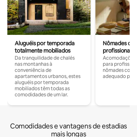
Aluguéis por temporada
Nômades digit
totalmente mobiliados
profissionais 
Da tranquilidade de chalés
Acomodações c
nas montanhas à
para profission
conveniência de
nômades com W
apartamentos urbanos, estes
adequado para 
aluguéis por temporada
mobiliados têm todas as
comodidades de um lar.
Comodidades e vantagens de estadias
mais longas