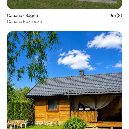
Cabana ⋅ Bagno
5 de uma 
5 (8)
Cabana Roztocze