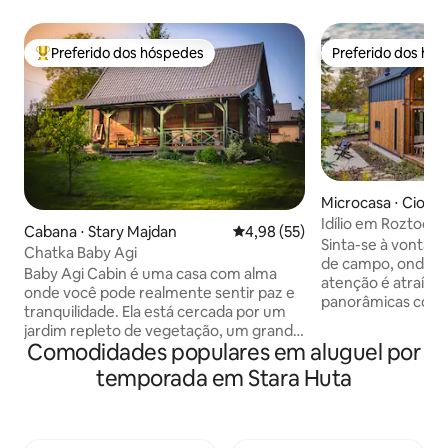
Preferido dos hóspedes
Preferido dos hó
Entre os melhores preferidos dos hóspedes
Preferido dos hó
Microcasa ⋅ Ciotu
Idílio em Roztocze
Cabana ⋅ Stary Majdan
4,98 de uma avaliação média de
4,98 (55)
Sinta-se à vontade
Chatka Baby Agi
de campo, onde, e
Baby Agi Cabin é uma casa com alma
atenção é atraída 
onde você pode realmente sentir paz e
panorâmicas com vi
tranquilidade. Ela está cercada por um
partir de uma cam
jardim repleto de vegetação, um grande
será recebido por 
Comodidades populares em aluguel por
terraço com espreguiçadeiras, uma
um vizinho no pát
rede, uma fogueira e uma
temporada em Stara Huta
pássaro trele pel
churrasqueira. Aqui você pode tomar
tirar o fôlego. Construímos nossas casas
um café com vista para o nascer do sol,
de campo à beira d
passar uma noite com vinho ou
430 anos de Tia N
simplesmente deitar-se com um livro. A