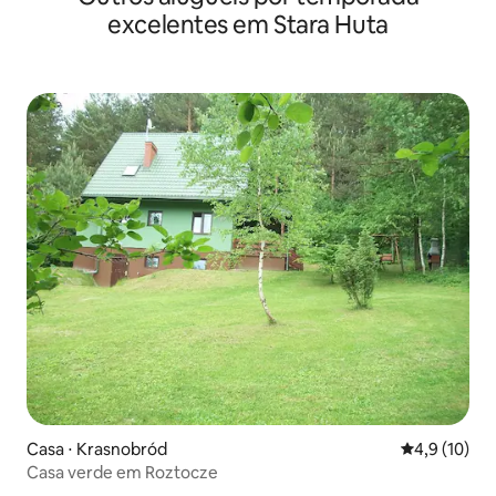
excelentes em Stara Huta
Casa ⋅ Krasnobród
4,9 de uma a
4,9 (10)
Casa verde em Roztocze