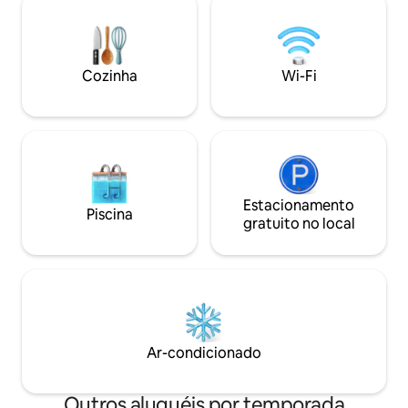
(daí o nome da casa
cozinha está equipada como uma casa,
floresta privada s
um banheiro confortável, um espaço
florestas do Parqu
para descansar e conversar juntos.
Krasnobrodzki. Um
Florestas, um desfiladeiro, uma lagoa e
caminhadas e cicl
Cozinha
Wi-Fi
trilhas para caminhadas estão nas
proximidades. Os hóspedes voltam por
esta vibe. Após a reserva, um Assistente
de Chat de IA gratuito estará
esperando.
Estacionamento
Piscina
gratuito no local
Ar-condicionado
Outros aluguéis por temporada