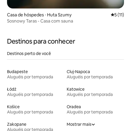
Casa de hóspedes ⋅ Huta Szumy
5 de uma a
5 (11)
Sosnowy Taras - Casa com sauna
Destinos para conhecer
Destinos perto de você
Budapeste
Cluj-Napoca
Aluguéis por temporada
Aluguéis por temporada
Łódź
Katowice
Aluguéis por temporada
Aluguéis por temporada
Košice
Oradea
Aluguéis por temporada
Aluguéis por temporada
Zakopane
Mostrar mais
Aluguéis por temporada