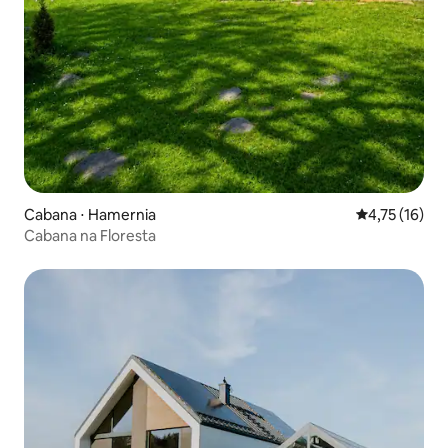
Cabana ⋅ Hamernia
4,75 de uma a
4,75 (16)
Cabana na Floresta