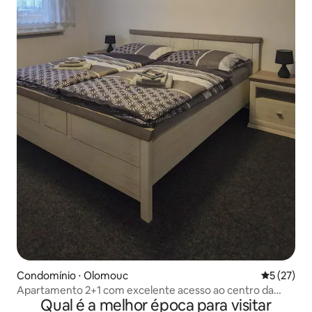
Condomínio ⋅ Olomouc
5 de uma a
5 (27)
Apartamento 2+1 com excelente acesso ao centro da
Qual é a melhor época para visitar
cidade.