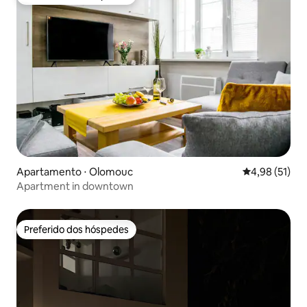
Preferido dos hóspedes
Apartamento ⋅ Olomouc
4,98 de uma a
4,98 (51)
Apartment in downtown
Preferido dos hóspedes
Preferido dos hóspedes