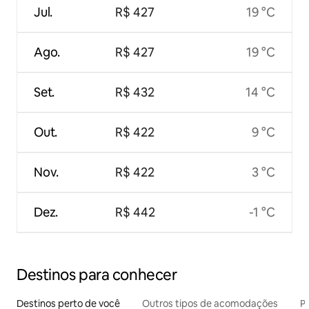
Jul.
R$ 427
19 °C
Ago.
R$ 427
19 °C
Set.
R$ 432
14 °C
Out.
R$ 422
9 °C
Nov.
R$ 422
3 °C
Dez.
R$ 442
-1 °C
Destinos para conhecer
Destinos perto de você
Outros tipos de acomodações
Pr