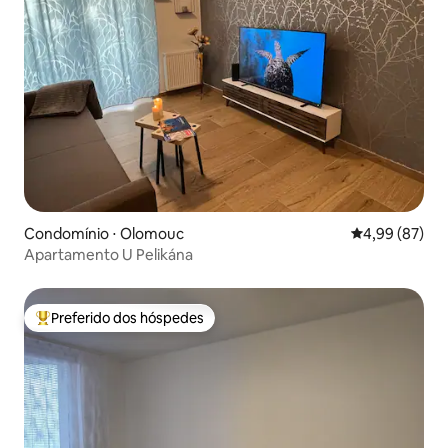
Condomínio ⋅ Olomouc
4,99 de uma a
4,99 (87)
Apartamento U Pelikána
Preferido dos hóspedes
Entre os melhores preferidos dos hóspedes