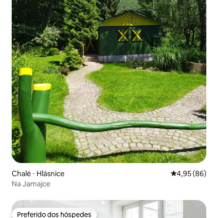
Chalé ⋅ Hlásnice
4,95 de uma a
4,95 (86)
Na Jamajce
Preferido dos hóspedes