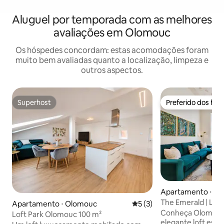
Aluguel por temporada com as melhores
avaliações em Olomouc
Os hóspedes concordam: estas acomodações foram
muito bem avaliadas quanto a localização, limpeza e
outros aspectos.
Superhost
Preferido dos hó
Superhost
Preferido dos hó
Apartamento ⋅ O
The Emerald | Loft
Apartamento ⋅ Olomouc
5 de uma avaliação média d
5 (3)
Check-in autôno
Conheça Olomouc 
Loft Park Olomouc 100 m²
elegante loft esm