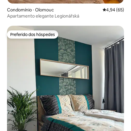
Condomínio ⋅ Olomouc
4,94 de uma a
4,94 (65)
Apartamento elegante Legionářská
Preferido dos hóspedes
Preferido dos hóspedes