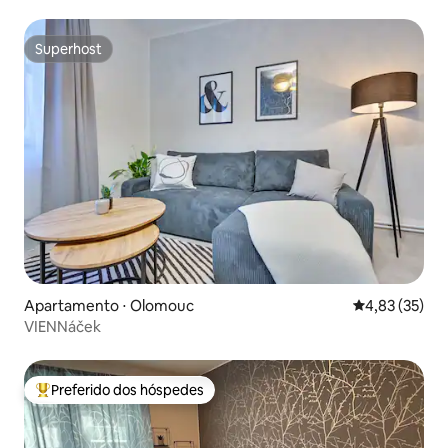
Superhost
Superhost
Apartamento ⋅ Olomouc
4,83 de uma a
4,83 (35)
VIENNáček
Preferido dos hóspedes
Entre os melhores preferidos dos hóspedes