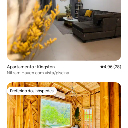
Apartamento ⋅ Kingston
4,96 de uma a
4,96 (28)
Nitram Haven com vista/piscina
Preferido dos hóspedes
Preferido dos hóspedes