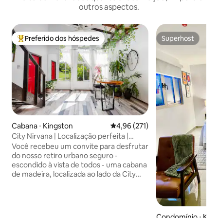
outros aspectos.
Preferido dos hóspedes
Superhost
Entre os melhores preferidos dos hóspedes
Superhost
Cabana ⋅ Kingston
4,96 de uma avaliação média de 
4,96 (271)
City Nirvana | Localização perfeita |
Descontraia e aproveite
Você recebeu um convite para desfrutar
do nosso retiro urbano seguro -
escondido à vista de todos - uma cabana
de madeira, localizada ao lado da City
Cabin na vibrante área de Liguanea.
Reconecte-se com a natureza, desfrute
de vistas incríveis para a montanha,
passeie pelo nosso jardim verdejante e
Condomínio ⋅ Kin