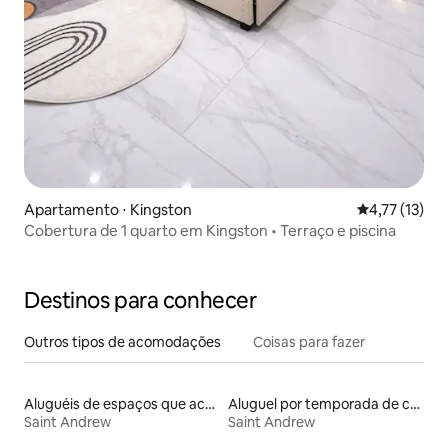
Apartamento ⋅ Kingston
4,77 de uma a
4,77 (13)
Cobertura de 1 quarto em Kingston • Terraço e piscina
Destinos para conhecer
Outros tipos de acomodações
Coisas para fazer
Aluguéis de espaços que aceitam animais de estimação
Aluguel por temporada de casas de hóspedes
Saint Andrew
Saint Andrew