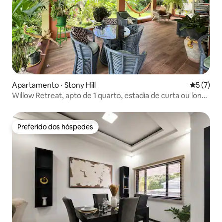
Apartamento ⋅ Stony Hill
5 de uma 
5 (7)
Willow Retreat, apto de 1 quarto, estadia de curta ou longa
duração
Preferido dos hóspedes
Preferido dos hóspedes