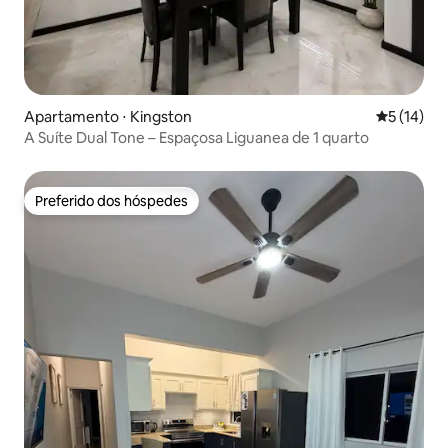
Apartamento ⋅ Kingston
5 de uma a
5 (14)
A Suíte Dual Tone – Espaçosa Liguanea de 1 quarto
Preferido dos hóspedes
Preferido dos hóspedes