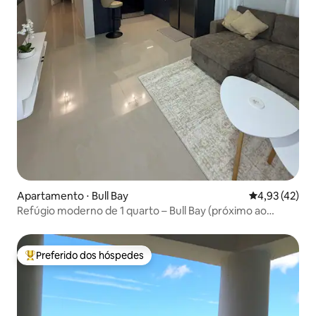
Apartamento ⋅ Bull Bay
4,93 de uma a
4,93 (42)
Refúgio moderno de 1 quarto – Bull Bay (próximo ao
aeroporto)
Preferido dos hóspedes
Entre os melhores preferidos dos hóspedes