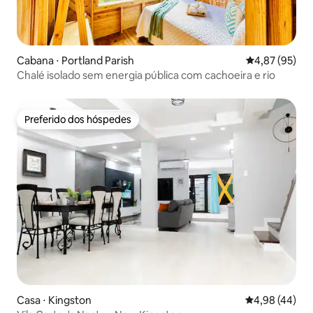
Cabana ⋅ Portland Parish
4,87 de uma a
4,87 (95)
Chalé isolado sem energia pública com cachoeira e rio
Preferido dos hóspedes
Preferido dos hóspedes
Casa ⋅ Kingston
4,98 de uma a
4,98 (44)