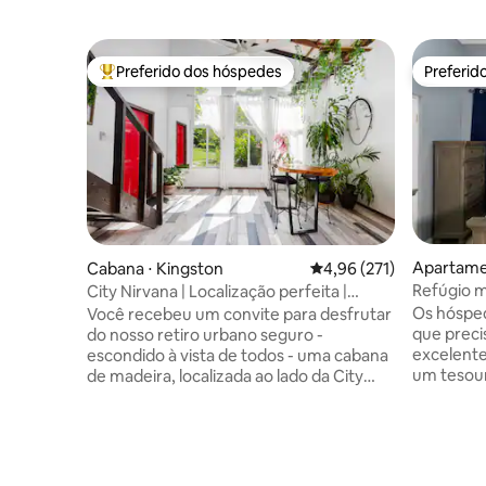
Preferido dos hóspedes
Preferid
Entre os melhores preferidos dos hóspedes
Preferid
Apartame
Cabana ⋅ Kingston
4,96 de uma avaliação m
4,96 (271)
Refúgio 
City Nirvana | Localização perfeita |
Descontraia e aproveite
Os hósped
Você recebeu um convite para desfrutar
que preci
do nosso retiro urbano seguro -
excelente 
escondido à vista de todos - uma cabana
um tesour
de madeira, localizada ao lado da City
o posto de
Cabin na vibrante área de Liguanea.
dias por 
Reconecte-se com a natureza, desfrute
conveniên
de vistas incríveis para a montanha,
nas como
passeie pelo nosso jardim verdejante e
decoração
ouça pássaros durante o dia e criaturas à