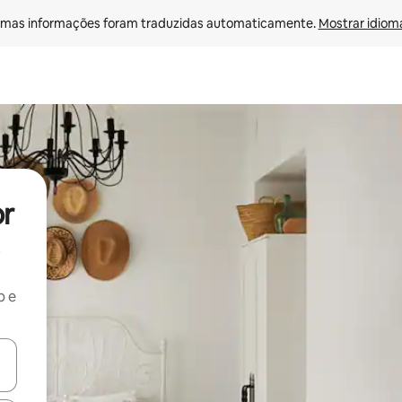
mas informações foram traduzidas automaticamente. 
Mostrar idioma
or
b e
ore-os usando as seta para cima e para baixo do teclado ou tocando e