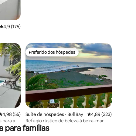
4,9 de uma avaliação média de 5, 175 avaliações
4,9 (175)
Preferido dos hóspedes
os hóspedes
Preferido dos hóspedes
ções
4,98 de uma avaliação média de 5, 55 avaliações
4,98 (55)
Suíte de hóspedes ⋅ Bull Bay
4,89 de uma avaliação 
4,89 (323)
Refúgio rústico de beleza à beira-mar
para famílias