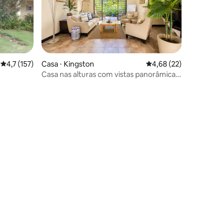
4,7 de uma avaliação média de 5, 157 avaliações
4,7 (157)
Casa ⋅ Kingston
4,68 de uma avaliação
4,68 (22)
Casa nas alturas com vistas panorâmicas
de Kingston