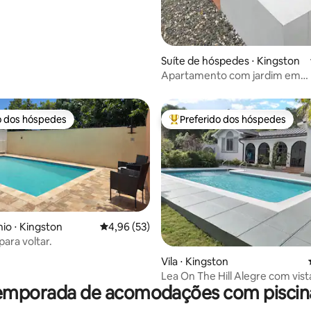
Suíte de hóspedes ⋅ Kingston
Apartamento com jardim em
Charlemont
o dos hóspedes
Preferido dos hóspedes
o dos hóspedes
Entre os melhores preferidos d
o ⋅ Kingston
4,96 de uma avaliação média de 5, 53 avalia
4,96 (53)
para voltar.
édia de 5, 159 avaliações
Vila ⋅ Kingston
Lea On The Hill Alegre com vista para a
temporada de acomodações com piscina 
cidade