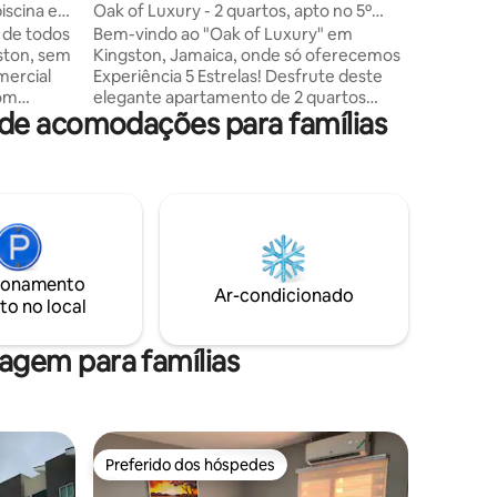
iscina e
Oak of Luxury - 2 quartos, apto no 5º
andar
o de todos
Bem-vindo ao "Oak of Luxury" em
ston, sem
Kingston, Jamaica, onde só oferecemos
mercial
Experiência 5 Estrelas! Desfrute deste
com
elegante apartamento de 2 quartos
de acomodações para famílias
ilidades
recém reformado no 5º andar, localizado
meados do
na sofisticada área de Constant Rd e
uipado
aninhado dentro de um complexo
essárias
fechado, com segurança 24 horas. O
a.
apto possui ótimas comodidades para
e
uma estadia inesquecível! Oak of Luxury
ora a uma
é a escolha ideal para explorar a vibração
eios,
cultural e a vida noturna agitada de
ionamento
do,
Kingston. É o epítome da elegância e
Ar-condicionado
to no local
acia de
conforto, proporcionando-lhe a
ico
verdadeira experiência jamaicana!
gem para famílias
Preferido dos hóspedes
Preferido dos hóspedes