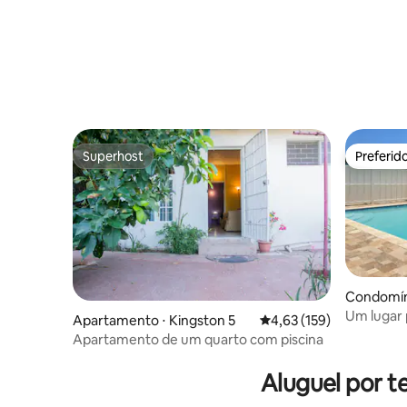
Superhost
Preferid
Superhost
Preferid
Condomíni
Um lugar 
Apartamento ⋅ Kingston 5
4,63 de uma avaliação m
4,63 (159)
Apartamento de um quarto com piscina
Aluguel por 