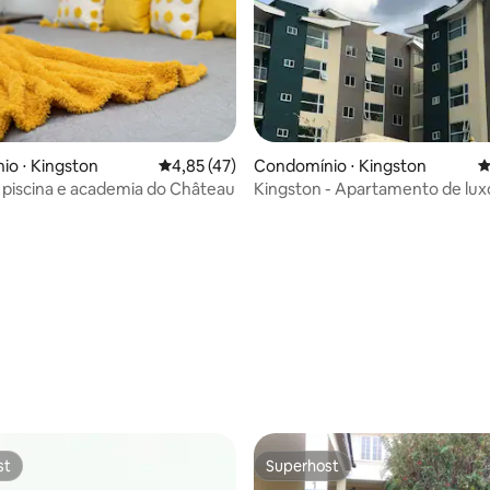
o ⋅ Kingston
4,85 de uma avaliação média de 5, 47 avalia
4,85 (47)
Condomínio ⋅ Kingston
4
 piscina e academia do Château
Kingston - Apartamento de luxo com
localização central
édia de 5, 182 avaliações
st
Superhost
st
Superhost