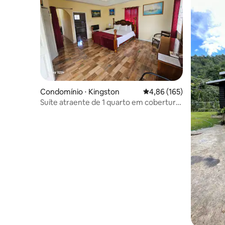
Condomínio ⋅ Kingston
4,86 de uma avaliação m
4,86 (165)
Suíte atraente de 1 quarto em cobertura/
terraço privativo