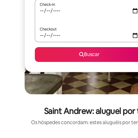
Check-in
Checkout
Buscar
Saint Andrew: aluguel po
Os hóspedes concordam: estes aluguéis por te