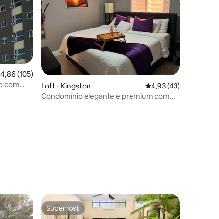
ções
,86 de uma avaliação média de 5, 105 avaliações
4,86 (105)
Loft ⋅ Kingston
4,93 de uma avaliação
4,93 (43)
Condomínio elegante e premium com
loft de 3 quartos
Superhost
Superhost