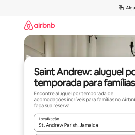
Pular
Algu
para
o
conteúdo
Saint Andrew: aluguel p
temporada para famílias
Encontre aluguel por temporada de
acomodações incríveis para famílias no Airbn
faça sua reserva
Localização
Quando os resultados estiverem disponíveis, expl