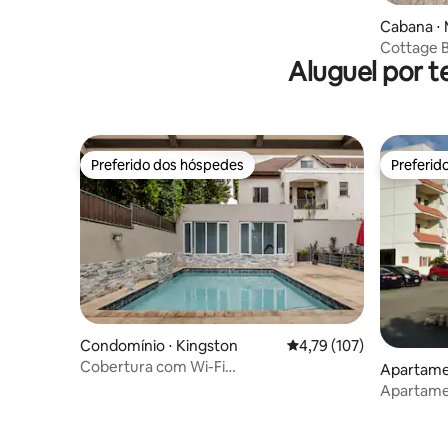
Cabana ⋅ 
Cottage B
Aluguel por t
Preferido dos hóspedes
Preferid
Preferido dos hóspedes
Preferid
Condomínio ⋅ Kingston
4,79 de uma avaliação m
4,79 (107)
Cobertura com Wi-Fi
Apartame
grátis/piscina/academia/ótima
Apartamen
localização