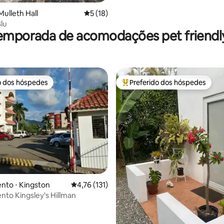
Mulleth Hall
5 de uma avaliação média de 5, 18 avalia
5 (18)
lu
emporada de acomodações pet friendly
o dos hóspedes
Preferido dos hóspedes
o dos hóspedes
Entre os melhores preferidos d
édia de 5, 107 avaliações
nto ⋅ Kingston
4,76 de uma avaliação média de 5, 131 avalia
4,76 (131)
to Kingsley's Hillman