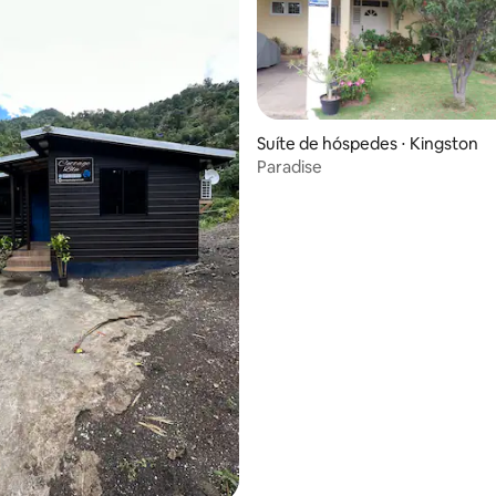
Suíte de hóspedes ⋅ Kingston
Paradise
édia de 5, 165 avaliações