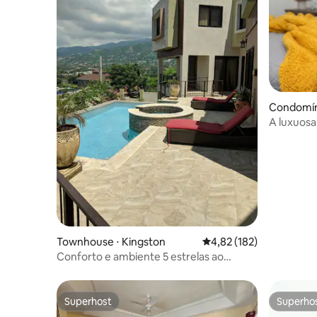
Condomíni
A luxuosa
Townhouse ⋅ Kingston
4,82 de uma avaliação m
4,82 (182)
Conforto e ambiente 5 estrelas ao
melhor custo
Superhost
Superho
Superhost
Superho