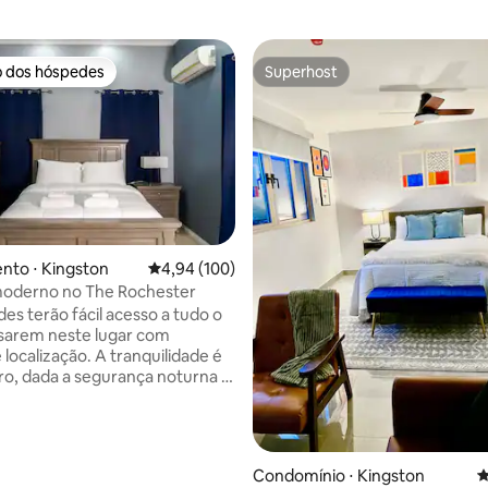
o dos hóspedes
Superhost
o dos hóspedes
Superhost
nto ⋅ Kingston
4,94 de uma avaliação média de 5, 100 avalia
4,94 (100)
édia de 5, 271 avaliações
moderno no The Rochester
es terão fácil acesso a tudo o
sarem neste lugar com
localização. A tranquilidade é
o, dada a segurança noturna e
 gasolina 24 horas por dia, 7
semana, com uma loja de
cia. O verdadeiro charme está
didades modernas e na
Condomínio ⋅ Kingston
4
 elegante. Relaxe na espaçosa