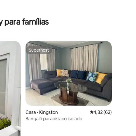
ções
 para famílias
Superhost
os hóspedes
Superhost
ções
Casa ⋅ Kingston
4,82 de uma avaliação
4,82 (62)
Bangalô paradisíaco isolado