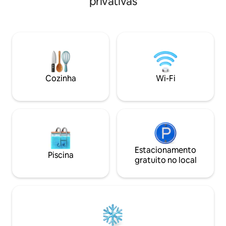
privativas
semana, arte única, uma mesa de
livre e portão au
trabalho, cozinha e pátio. As quadras de
está disponível pa
pickleball estão a menos de 5 minutos de
manhã a um baixo custo.
distância. Jackfoot Nook oferece uma
Keurig fica na suíte. Acesso à pisci
experiência verdadeiramente autêntica
jardim exuberante. Toalhas e roupa
e caminhável em Kingston! Estando tão
cama fornecidas.
perto de Barbican, você está perto de
todos os itens essenciais do dia a dia.
Cozinha
Wi-Fi
Trabalhe ou explore sem estresse
sabendo que você tem ótimos
anfitriões.
Estacionamento
Piscina
gratuito no local