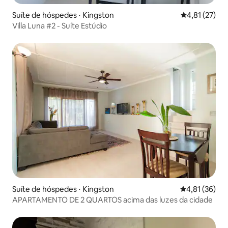
Suíte de hóspedes ⋅ Kingston
4,81 de uma a
4,81 (27)
Villa Luna #2 - Suíte Estúdio
Suíte de hóspedes ⋅ Kingston
4,81 de uma a
4,81 (36)
APARTAMENTO DE 2 QUARTOS acima das luzes da cidade