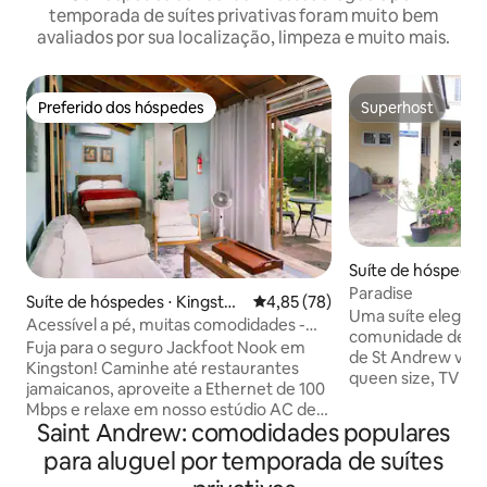
temporada de suítes privativas foram muito bem
avaliados por sua localização, limpeza e muito mais.
Preferido dos hóspedes
Superhost
Preferido dos hóspedes
Superhost
Suíte de hóspedes
Paradise
Suíte de hóspedes ⋅ Kingston
4,85 de uma avaliação média de
4,85 (78)
Uma suíte elegant
6
Acessível a pé, muitas comodidades -
comunidade de lux
Wi-Fi rápido, AC de luxo
Fuja para o seguro Jackfoot Nook em
de St Andrew vem
Kingston! Caminhe até restaurantes
queen size, TV de 
jamaicanos, aproveite a Ethernet de 100
cômoda. A sala da
Mbps e relaxe em nosso estúdio AC de
tela plana, micro-ond
Saint Andrew: comodidades populares
luxo. Perfeito para mulheres solteiras,
banheiro próprio 
casais e trabalho remoto, você tem água
para aluguel por temporada de suítes
(quente/frio). Seg
quente 24 horas por dia, 7 dias por
monitoramento ao 