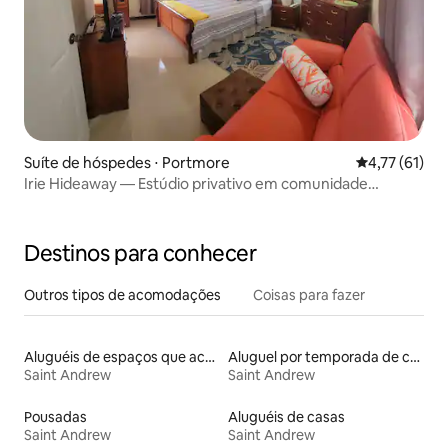
Suíte de hóspedes ⋅ Portmore
4,77 de uma a
4,77 (61)
Irie Hideaway — Estúdio privativo em comunidade
fechada
Destinos para conhecer
Outros tipos de acomodações
Coisas para fazer
Aluguéis de espaços que aceitam animais de estimação
Aluguel por temporada de casas de hóspedes
Saint Andrew
Saint Andrew
Pousadas
Aluguéis de casas
Saint Andrew
Saint Andrew