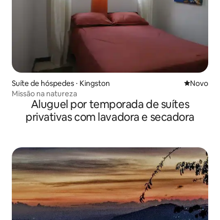
Suíte de hóspedes ⋅ Kingston
Novo lugar
Novo
Missão na natureza
Aluguel por temporada de suítes
privativas com lavadora e secadora