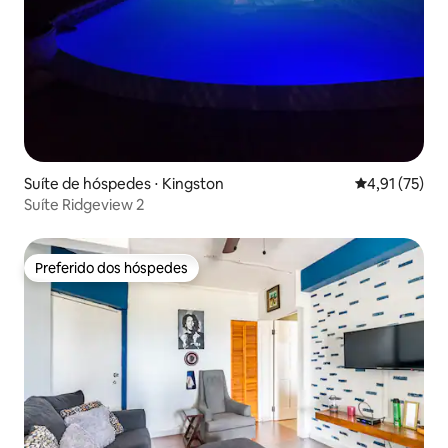
Suíte de hóspedes ⋅ Kingston
4,91 de uma a
4,91 (75)
Suíte Ridgeview 2
Preferido dos hóspedes
Preferido dos hóspedes