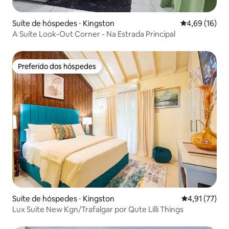
Suíte de hóspedes ⋅ Kingston
4,69 de uma a
4,69 (16)
A Suíte Look-Out Corner - Na Estrada Principal
Preferido dos hóspedes
Preferido dos hóspedes
Suíte de hóspedes ⋅ Kingston
4,91 de uma a
4,91 (77)
Lux Suite New Kgn/Trafalgar por Qute Lilli Things