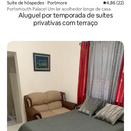
Suíte de hóspedes ⋅ Portmore
4,86 de uma a
4,86 (22)
Portsmouth Palace! Um lar acolhedor longe de casa.
Aluguel por temporada de suítes
privativas com terraço