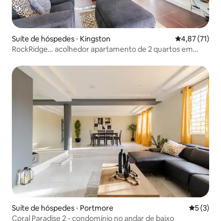
Suíte de hóspedes ⋅ Kingston
4,87 de uma a
4,87 (71)
RockRidge… acolhedor apartamento de 2 quartos em
Beverly Hills
Suíte de hóspedes ⋅ Portmore
5 de uma 
5 (3)
Coral Paradise 2 - condomínio no andar de baixo