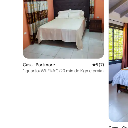
Casa ⋅ Portmore
5 de uma avaliação
5 (7)
1 quarto•Wi-Fi•AC•20 min de Kgn e praia•
Casa ⋅ Ki