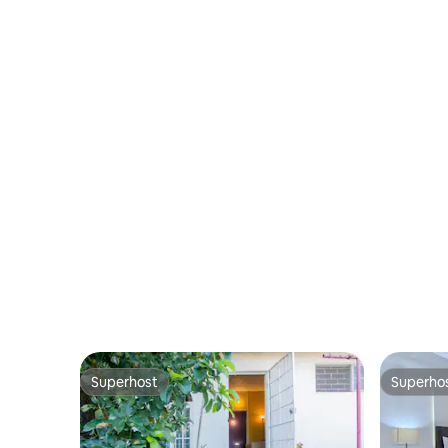
Superhost
Superho
Superhost
Superho