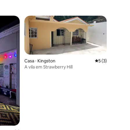
Casa ⋅ Kingston
5 de uma avaliaçã
5 (3)
A vila em Strawberry Hill