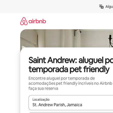
Pular
Algu
para
o
conteúdo
Saint Andrew: aluguel p
temporada pet friendly
Encontre aluguel por temporada de
acomodações pet friendly incríveis no Airbnb
faça sua reserva
Localização
Quando os resultados estiverem disponíveis, expl