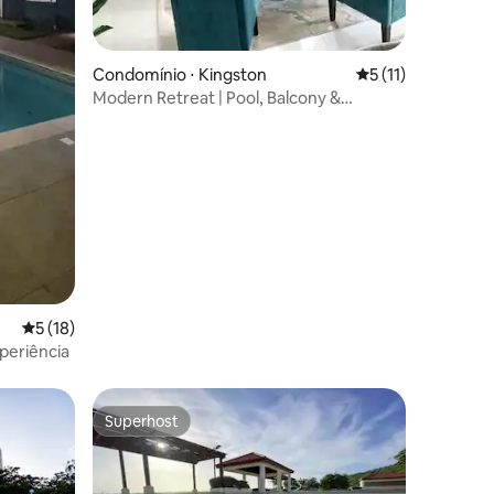
Condomínio ⋅ Kingston
5 de uma avaliação
5 (11)
Modern Retreat | Pool, Balcony &
Security
5 de uma avaliação média de 5, 18 avaliações
5 (18)
periência
Superhost
Superhost