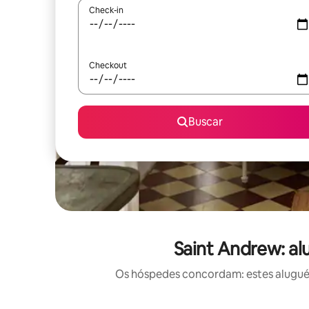
Check-in
Checkout
Buscar
Saint Andrew: al
Os hóspedes concordam: estes aluguéis