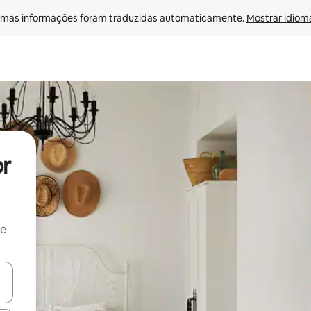
mas informações foram traduzidas automaticamente. 
Mostrar idioma
or
 e
ore-os usando as seta para cima e para baixo do teclado ou tocando e