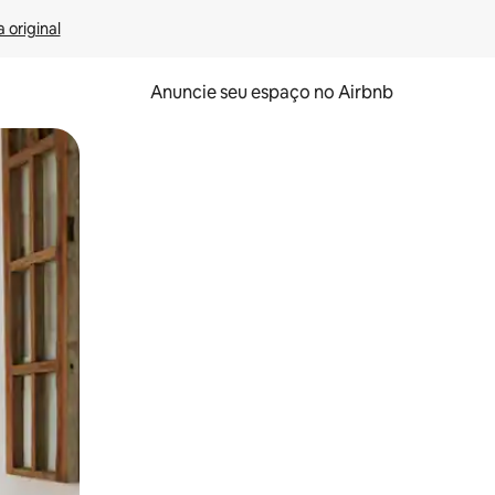
 original
Anuncie seu espaço no Airbnb
 deslizando o dedo na tela.