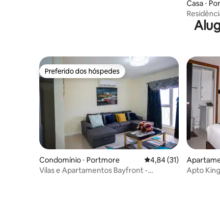
Casa ⋅ Po
Residência
Alug
serenida
Preferido dos hóspedes
Preferido dos hóspedes
Condomínio ⋅ Portmore
4,84 de uma avaliação 
4,84 (31)
Apartame
Vilas e Apartamentos Bayfront -
Apto King
Portmore