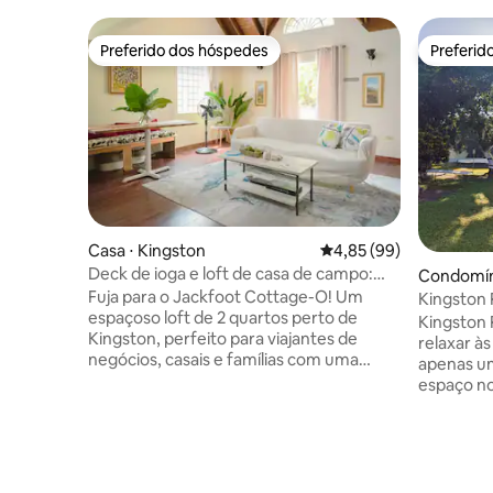
Preferido dos hóspedes
Preferid
Preferido dos hóspedes
Preferid
Casa ⋅ Kingston
4,85 de uma avaliação 
4,85 (99)
Deck de ioga e loft de casa de campo:
Condomíni
caminhada, jogos e mais
Fuja para o Jackfoot Cottage-O! Um
Kingston 
espaçoso loft de 2 quartos perto de
Kingston 
Kingston, perfeito para viajantes de
relaxar à
negócios, casais e famílias com uma
apenas uma
criança. Desfrute de um deck de ioga
espaço no
privado, camas confortáveis, mesa de
tocando m
pebolim, trampolim e uma cozinha
restauran
totalmente equipada. Relaxe em nosso
conhecer 
ambiente suburbano tranquilo, cercado
Móveis ex
por mangueiras e macieiras. Estando tão
privados 