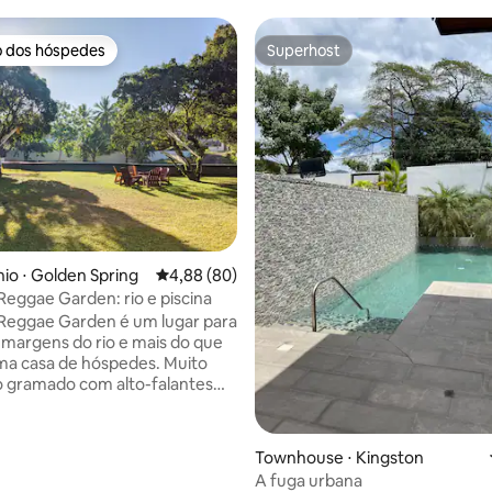
o dos hóspedes
Superhost
o dos hóspedes
Superhost
média de 5, 99 avaliações
o ⋅ Golden Spring
4,88 de uma avaliação média de 5, 80 avalia
4,88 (80)
Reggae Garden: rio e piscina
Reggae Garden é um lugar para
s margens do rio e mais do que
 casa de hóspedes. Muito
 gramado com alto-falantes
úsica reggae o dia todo Bar e
te no local onde você pode
turistas e moradores locais
Townhouse ⋅ Kingston
ternos, redes e lugares
A fuga urbana
Rio com piscina Espaço para