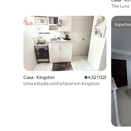
The Luxx 
do estádi
Superho
Superho
Casa ⋅ Kingston
4,52 de uma avaliação m
4,52 (122)
Uma estadia confortável em Kingston