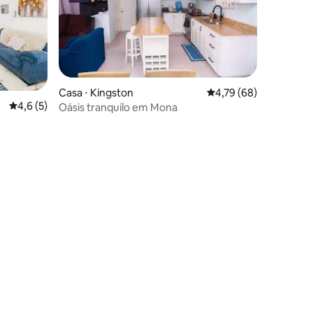
Casa ⋅ Kingston
4,79 de uma avaliação
4,79 (68)
4,6 de uma avaliação média de 5, 5 avaliações
4,6 (5)
Oásis tranquilo em Mona
ções