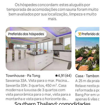
Os hóspedes concordam: estes aluguéis por
temporada de acomodações com sauna foram muito
bem avaliados por sua localização, limpeza e muito
mais.
Preferido dos hóspedes
Preferido dos 
Preferido dos hóspedes
Entre os melhore
Townhouse ⋅ Pa Tong
4,91 de uma avaliação média de
4,91 (44)
Casa ⋅ Tambon M
Sawansa 33A. Vista para o mar. Piscina
A 25 m da praia de 
privativa. 5 min até a praia
de 4 quartos com 
SawanSa 33A: 3 quartos, 450 m². Casa
Relaxe nesta pacat
moderna e luxuosa de 3 quartos com
reformada a pouco
vista panorâmica para o mar, vista para a
Bang Por em um c
montanha e vista para o horizonte da
apenas 6 vilas de férias. A ap
Southern Thailand: comodidades
cidade. Localização perfeita, a 5-7 min. a
da Praia de Bang P