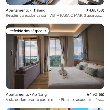
Apartamento ⋅ Thalang
4,88 de uma av
4,88 (68)
Residência exclusiva com VISTA PARA O MAR, 3 quartos,
piscina de 11m, Layan
Preferido dos hóspedes
Preferido dos hóspedes
Apartamento ⋅ Ao Nang
4,92 de uma a
4,92 (65)
Vista deslumbrante para o mar • Piscina e academia • Praia
a 5 min