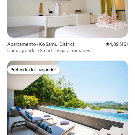
Apartamento ⋅ Ko Samui District
4,89 de uma a
4,89 (46)
Cama grande e Smart TV para nômades
Preferido dos hóspedes
Preferido dos hóspedes