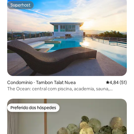
Superhost
Superhost
Condomínio ⋅ Tambon Talat Nuea
4,84 de uma a
4,84 (51)
The Ocean: central com piscina, academia, sauna,
hammam
Preferido dos hóspedes
Preferido dos hóspedes