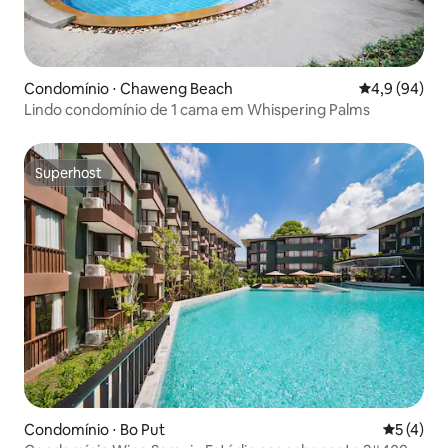
Condomínio ⋅ Chaweng Beach
4,9 de uma a
4,9 (94)
Lindo condomínio de 1 cama em Whispering Palms
Superhost
Superhost
Condomínio ⋅ Bo Put
5 de uma 
5 (4)