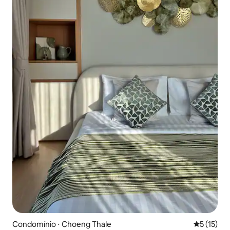
Condomínio ⋅ Choeng Thale
5 de uma a
5 (15)