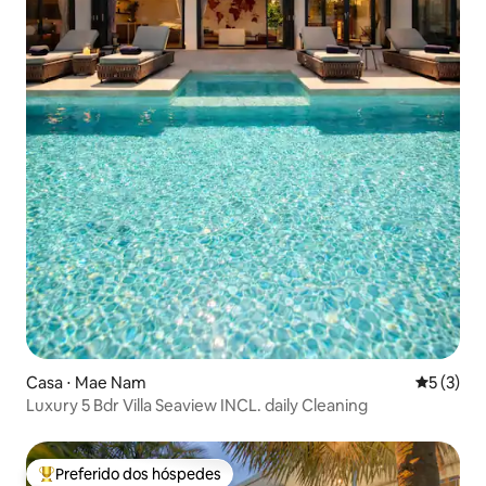
Casa ⋅ Mae Nam
5 de uma 
5 (3)
Luxury 5 Bdr Villa Seaview INCL. daily Cleaning
Preferido dos hóspedes
Entre os melhores preferidos dos hóspedes