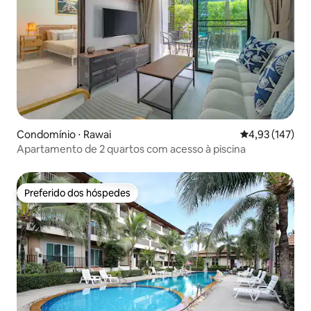
Condomínio ⋅ Rawai
4,93 de uma av
4,93 (147)
Apartamento de 2 quartos com acesso à piscina
Preferido dos hóspedes
Preferido dos hóspedes