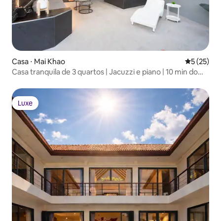
Casa ⋅ Mai Khao
5 de uma a
5 (25)
Casa tranquila de 3 quartos | Jacuzzi e piano | 10 min do
aeroporto
Luxe
Luxe