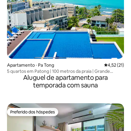
Apartamento ⋅ Pa Tong
4,52 de uma a
4,52 (21)
5 quartos em Patong | 100 metros da praia | Grande
Aluguel de apartamento para
piscina coberta | Wi-Fi de alta velocidade 29
temporada com sauna
Preferido dos hóspedes
Preferido dos hóspedes