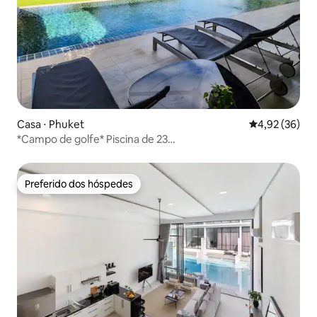
Casa ⋅ Phuket
4,92 de uma a
4,92 (36)
*Campo de golfe* Piscina de 23
metros*Academia*Sauna*Mesa de bilhar*
Preferido dos hóspedes
Preferido dos hóspedes