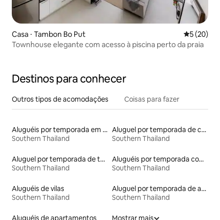
Casa ⋅ Tambon Bo Put
5 de uma a
5 (20)
Townhouse elegante com acesso à piscina perto da praia
Destinos para conhecer
Outros tipos de acomodações
Coisas para fazer
Aluguéis por temporada em albergue
Aluguel por temporada de casas-barco
Southern Thailand
Southern Thailand
Aluguel por temporada de townhouses
Aluguéis por temporada com suítes privativas
Southern Thailand
Southern Thailand
Aluguéis de vilas
Aluguel por temporada de apart-hotéis
Southern Thailand
Southern Thailand
Aluguéis de apartamentos
Mostrar mais