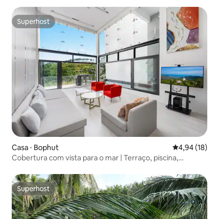
Superhost
Superhost
Casa ⋅ Bophut
4,94 de uma a
4,94 (18)
Cobertura com vista para o mar | Terraço, piscina,
academia e cinema
Superhost
Superhost