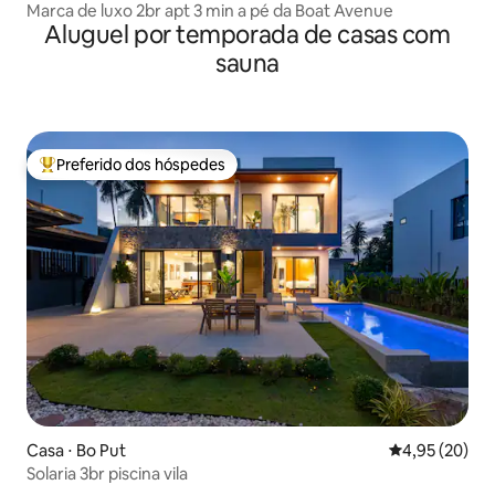
Marca de luxo 2br apt 3 min a pé da Boat Avenue
Aluguel por temporada de casas com
sauna
Preferido dos hóspedes
Entre os melhores preferidos dos hóspedes
Casa ⋅ Bo Put
4,95 de uma a
4,95 (20)
Solaria 3br piscina vila