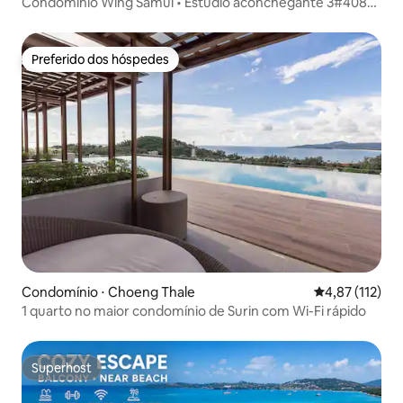
Condomínio Wing Samui • Estúdio aconchegante 3#408
de 29 m² • BoPhut
Preferido dos hóspedes
Preferido dos hóspedes
Condomínio ⋅ Choeng Thale
4,87 de uma av
4,87 (112)
1 quarto no maior condomínio de Surin com Wi-Fi rápido
Superhost
Superhost