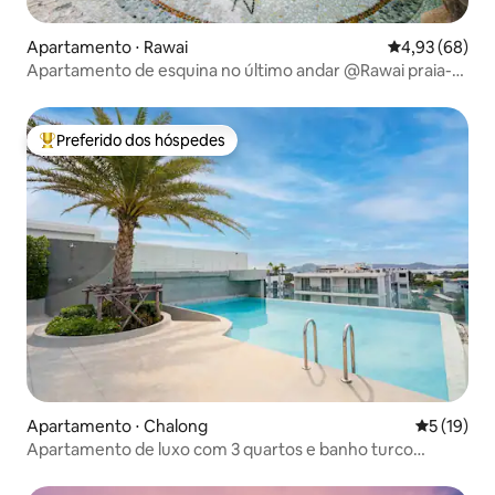
Apartamento ⋅ Rawai
4,93 de uma a
4,93 (68)
Apartamento de esquina no último andar @Rawai praia-
50m
Preferido dos hóspedes
Entre os melhores preferidos dos hóspedes
Apartamento ⋅ Chalong
5 de uma a
5 (19)
Apartamento de luxo com 3 quartos e banho turco
privativo