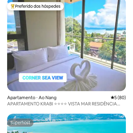
Preferido dos hóspedes
Entre os melhores preferidos dos hóspedes
Apartamento ⋅ Ao Nang
5 de uma a
5 (80)
APARTAMENTO KRABI ⭐⭐⭐⭐ VISTA MAR RESIDÊNCIA
HOTELEIRA
Superhost
Superhost