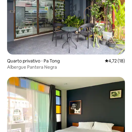
Quarto privativo ⋅ Pa Tong
4,72 de uma a
4,72 (18)
Albergue Pantera Negra