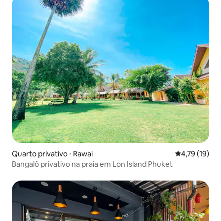
Quarto privativo ⋅ Rawai
4,79 de uma a
4,79 (19)
Bangalô privativo na praia em Lon Island Phuket