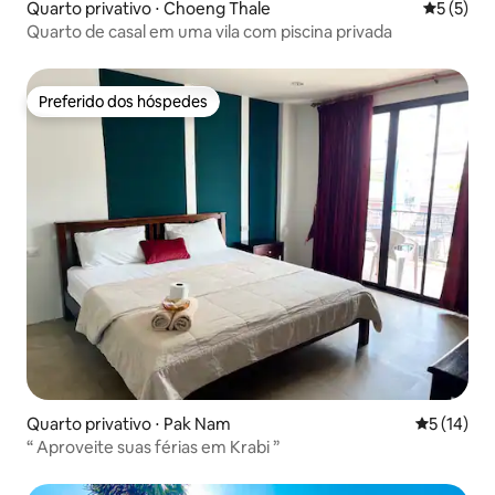
Quarto privativo ⋅ Choeng Thale
5 de uma 
5 (5)
Quarto de casal em uma vila com piscina privada
Preferido dos hóspedes
Preferido dos hóspedes
Quarto privativo ⋅ Pak Nam
5 de uma a
5 (14)
“ Aproveite suas férias em Krabi ”