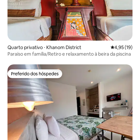
Quarto privativo ⋅ Khanom District
4,95 de uma a
4,95 (19)
Paraíso em família/Retiro e relaxamento à beira da piscina
Preferido dos hóspedes
Preferido dos hóspedes