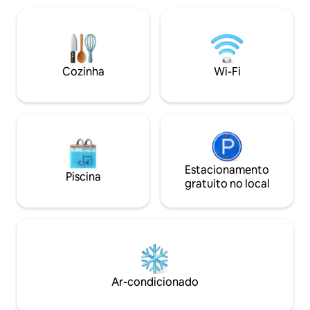
localização, das vistas e do aconchego.
piscina. Desfrute 
Piscina na cobertura e bar com vista para
enquanto se senta
o mar ao pôr do sol. Especial e realmente
onde você pode r
único. Fácil de caminhar até o centro da
Cozinha moderna 
vida noturna. Área muito silenciosa,
de cozinhar?A vila
Cozinha
Wi-Fi
tranquila e segura. Academia, sauna.
Krut fica a apena
Estacionamento. Limpeza diária
distância, muitos 
Estacionamento
Piscina
gratuito no local
Ar-condicionado