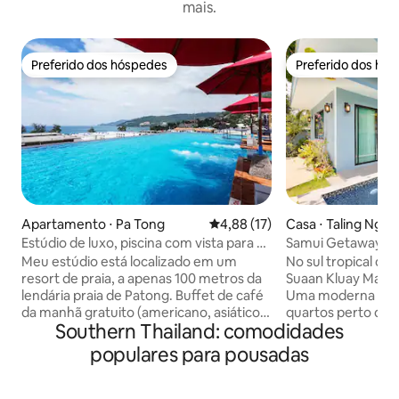
mais.
Preferido dos hóspedes
Preferido dos hó
Preferido dos hóspedes
Preferido dos hó
Apartamento ⋅ Pa Tong
4,88 de uma avaliação média de
4,88 (17)
Casa ⋅ Taling Nga
Estúdio de luxo, piscina com vista para o
Samui Getaway. Vi
mar, academia, 100m para a praia
quartos "Kluay Ma
Meu estúdio está localizado em um
No sul tropical de 
resort de praia, a apenas 100 metros da
Suaan Kluay Mai"(
lendária praia de Patong. Buffet de café
Uma moderna vila 
da manhã gratuito (americano, asiático,
quartos perto do 
Southern Thailand: comodidades
europeu) incluído no preço, coma o
piscina de água sa
máximo que puder. Piscina de borda
minutos a pé de 3 
populares para pousadas
infinita com vista para o mar na
serviços públicos 
cobertura. A 100 m da praia. Você vai
manhã mediante so
adorar meu espaço por causa da
mergulho, simples