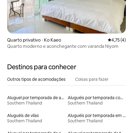
Quarto privativo ⋅ Ko Kaeo
4,75 de uma 
4,75 (4)
Quarto moderno e aconchegante com varanda Niyom
Destinos para conhecer
Outros tipos de acomodações
Coisas para fazer
Aluguel por temporada de apart-hotéis
Aluguéis por temporada com suítes privativas
Southern Thailand
Southern Thailand
Aluguéis de vilas
Aluguéis por temporada em albergue
Southern Thailand
Southern Thailand