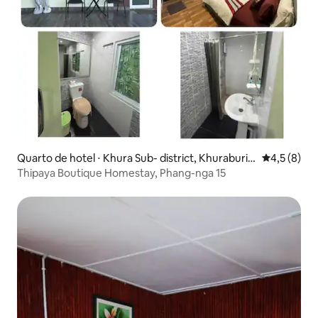
Quarto de hotel ⋅ Khura Sub- district, Khuraburi d
4,5 de uma 
4,5 (8)
istrict
Thipaya Boutique Homestay, Phang-nga 15