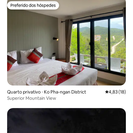
Preferido dos hóspedes
Preferido dos hóspedes
Quarto privativo ⋅ Ko Pha-ngan District
4,83 de uma a
4,83 (18)
Superior Mountain View