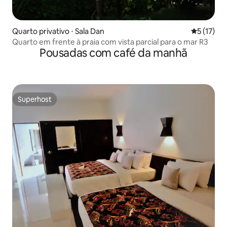
Quarto privativo ⋅ Sala Dan
5 de uma a
5 (17)
Quarto em frente à praia com vista parcial para o mar R3
Pousadas com café da manhã
Superhost
Superhost