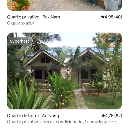
Quarto privativo ⋅ Pak Nam
4,98 de uma a
4,98 (40)
O quarto azul
Superhost
Superhost
Quarto de hotel ⋅ Ao Nang
4,76 de uma a
4,76 (82)
Quarto privativo com ar-condicionado, 1 cama king size,
Ao Nang