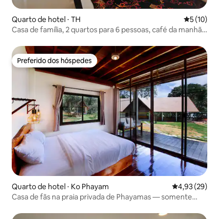
Quarto de hotel ⋅ TH
5 de uma a
5 (10)
Casa de família, 2 quartos para 6 pessoas, café da manhã
gratuito, Wi-Fi
Preferido dos hóspedes
Preferido dos hóspedes
Quarto de hotel ⋅ Ko Phayam
4,93 de uma a
4,93 (29)
Casa de fãs na praia privada de Phayamas — somente
para adultos