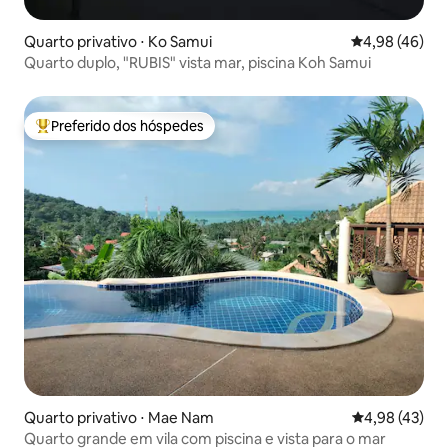
Quarto privativo ⋅ Ko Samui
4,98 de uma a
4,98 (46)
Quarto duplo, "RUBIS" vista mar, piscina Koh Samui
Preferido dos hóspedes
Entre os melhores preferidos dos hóspedes
Quarto privativo ⋅ Mae Nam
4,98 de uma a
4,98 (43)
Quarto grande em vila com piscina e vista para o mar