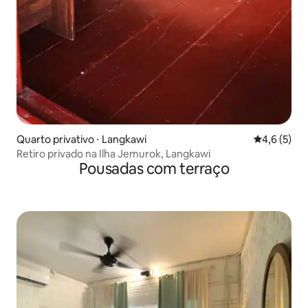
Quarto privativo ⋅ Langkawi
4,6 de uma 
4,6 (5)
Retiro privado na Ilha Jemurok, Langkawi
Pousadas com terraço