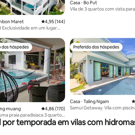
Casa ⋅ Bo Put
cidade para cada estadia. O
édia de 5, 118 avaliações
 de 7 baht por unidade. A conta
Vila de 3 quartos com vista para
cidade é de cerca de 800-1600
Piscina de borda infinita | Koh 
noite.Nada de festas
ambon Maret
4,95 de uma avaliação média de 5, 144 avalia
4,95 (144)
s na vila.
ugar
s!
o dos hóspedes
Preferido dos hóspedes
o dos hóspedes
Preferido dos hóspedes
Casa ⋅ Taling Ngam
4
Samui Getaway. Vila com piscin
édia de 5, 300 avaliações
long muang
4,86 de uma avaliação média de 5, 170 avalia
4,86 (170)
quartos "Kluay Mai"
uma praia paradisíaca 3 quartos
l por temporada em vilas com hidrom