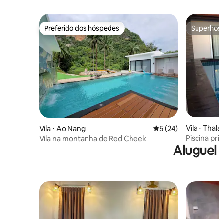
Preferido dos hóspedes
Superho
Preferido dos hóspedes
Superho
Vila ⋅ Th
Vila ⋅ Ao Nang
5 de uma avaliação 
5 (24)
Piscina pr
Vila na montanha de Red Cheek
Aluguel