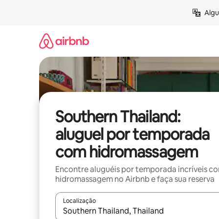
Pular
Algu
para
o
conteúdo
Southern Thailand:
aluguel por temporada
com hidromassagem
Encontre aluguéis por temporada incríveis c
hidromassagem no Airbnb e faça sua reserva
Localização
Quando os resultados estiverem disponíveis, expl