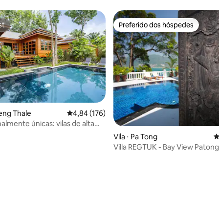
st
Preferido dos hóspedes
st
Preferido dos hóspedes
média de 5, 19 avaliações
oeng Thale
4,84 de uma avaliação média de 5, 176 avalia
4,84 (176)
almente únicas: vilas de alta
Vila ⋅ Pa Tong
4
Villa REGTUK - Bay View Patong