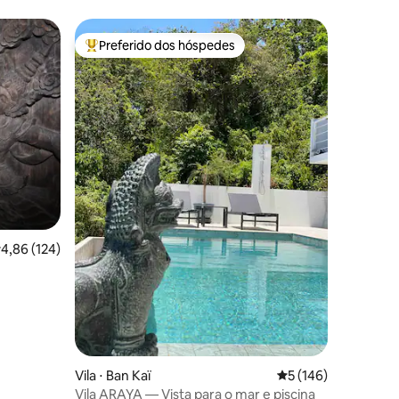
Preferido dos hóspedes
Entre os melhores preferidos dos hóspedes
ções
,86 de uma avaliação média de 5, 124 avaliações
4,86 (124)
Vila ⋅ Ban Kaï
5 de uma avaliação 
5 (146)
Vila ARAYA — Vista para o mar e piscina