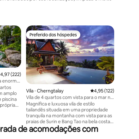
Vila ⋅ TH
Preferido dos hóspedes
Prefe
Preferido dos hóspedes
Entre o
Vila de 4
Surin, Ph
Vila com as flores: 
pé da bel
da Praia 
clubes de
designer
,97 de uma avaliação média de 5, 222 avaliações
4,97 (222)
interna).
ções
principal
na enorme.
pelo jard
uartos
Vila ⋅ Cherngtalay
4,95 de uma avaliação 
4,95 (122)
vista para
um amplo
Vila de 4 quartos com vista para o mar no
comum de
 piscina
topo da colina, Phuket
Magnífica e luxuosa vila de estilo
jardim or
própria
tailandês situada em uma propriedade
totalment
ndes e 3
tranquila na montanha com vista para as
decoraçõ
 Ideal
praias de Surin e Bang Tao na bela costa
traslado 
la e
porada de acomodações com
oeste de Phuket. Vila de 400 m² de
a. A Praia
interior, 4 quartos com camas king-size,
 nas