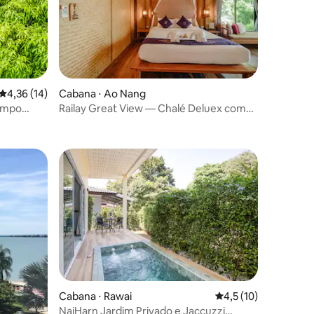
4,36 de uma avaliação média de 5, 14 avaliações
4,36 (14)
Cabana ⋅ Ao Nang
campo
Railay Great View — Chalé Deluex com
nhã
café da manhã
Cabana ⋅ Rawai
4,5 de uma avaliação
4,5 (10)
NaiHarn Jardim Privado e Jaccuzzi