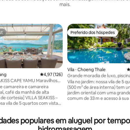
mais.
st
Preferido dos hóspedes
st
Preferido dos hóspedes
Vila ⋅ Choeng Thale
4
lang
4,97 de uma avaliação média de 5, 126 avalia
4,97 (126)
Grande moradia de luxo, pisci
AKISS CAPE YAMU Maravilhosa
Caminhe até a praia.
Vila no jardim: nossa vila de 5 q
édia de 5, 164 avaliações
Vista para o Mar, Café da Manhã
de camareira e camareira
(500 m² de área interna) tem 
, Empregada e Mordomo
al, café da manhã de alta
jardim oriental com uma grande
 de cortesia] VILLA SEAKISS –
comum de 33 m e acesso à sua 
sa vila de 5 quartos com vista
sala de massagem. 2 suítes gra
r está localizada em Cape
quartos com banheiro privativo.
dos locais mais prestigiados de
para famílias. Sala de estar amp
idades populares em aluguel por tem
om vista para o sereno Mar de
terraços com vista para a piscin
 dentro de uma área fechada
de Surin fica a 7 minutos a pé e,
hidromassagem