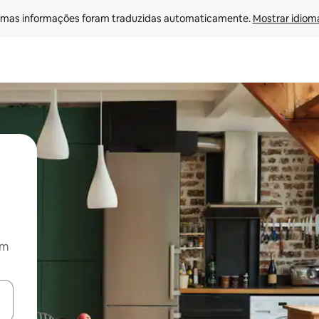
mas informações foram traduzidas automaticamente. 
Mostrar idioma
om
ore-os usando as seta para cima e para baixo do teclado ou tocando e