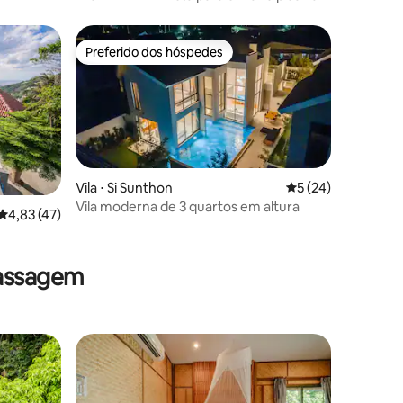
Preferido dos hóspedes
Preferido dos hóspedes
Vila ⋅ Si Sunthon
5 de uma avaliação
5 (24)
Vila moderna de 3 quartos em altura
4,83 de uma avaliação média de 5, 47 avaliações
4,83 (47)
ções
massagem