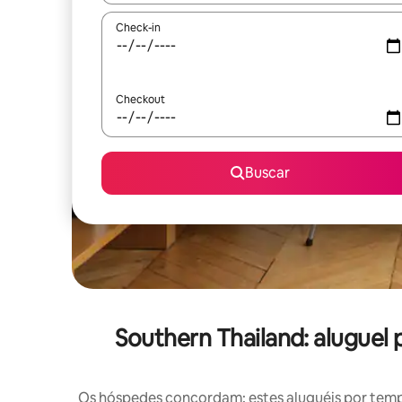
Check-in
Checkout
Buscar
Southern Thailand: alugu
Os hóspedes concordam: estes aluguéis por tem