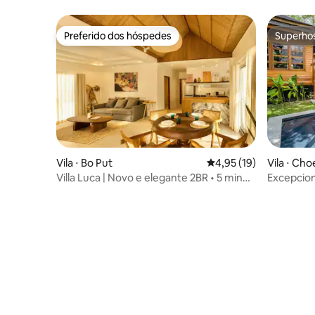
Preferido dos hóspedes
Superho
Preferido dos hóspedes
Superho
Vila ⋅ Bo Put
4,95 de uma avaliação 
4,95 (19)
Vila ⋅ Ch
Villa Luca | Novo e elegante 2BR • 5 min
Excepcion
da praia
classe