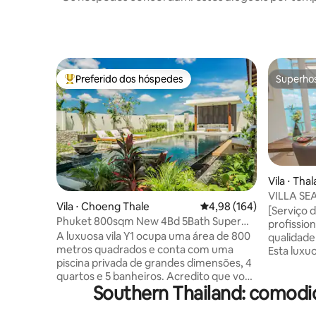
Preferido dos hóspedes
Superho
Entre os melhores preferidos dos hóspedes
Superho
Vila ⋅ Tha
VILLA SE
Vila ⋅ Choeng Thale
4,98 de uma avaliação m
4,98 (164)
Vila com 
[Serviço 
Phuket 800sqm New 4Bd 5Bath Super
Incluído
profission
Large Pool Luxury Y1
A luxuosa vila Y1 ocupa uma área de 800
qualidade
metros quadrados e conta com uma
Esta luxuo
piscina privada de grandes dimensões, 4
para o ma
quartos e 5 banheiros. Acredito que você
Yamu, um 
Southern Thailand: comod
vai se apaixonar por ela assim que a vir.
Phuket, c
Ao entrar na vila, você ficará
Andaman,