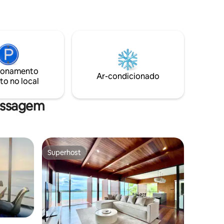
banheiros privativos. Totalmente
ia
mobiliada e decorada com peças de arte
Club, o
asiática. A piscina de borda infinita tem 14
 alto
x 5 metros com 2 salas tailandesas de
ttle Paris
cada lado para relaxar ao ar livre e vistas
f
deslumbrantes. A Praia de Surin fica a
olicitação
apenas 10 minutos a pé da vila. Café da
manhã incluído e traslados de ida e volta
ionamento
Ar-condicionado
para o aeroporto.
to no local
assagem
Superhost
os hóspedes
Superhost