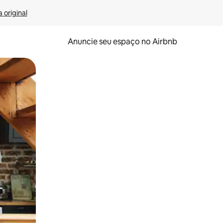
 original
Anuncie seu espaço no Airbnb
 deslizando o dedo na tela.