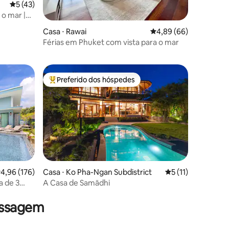
5 de uma avaliação média de 5, 43 avaliações
5 (43)
 o mar |
Samui
Casa ⋅ Rawai
4,89 de uma avaliação 
4,89 (66)
ções
Férias em Phuket com vista para o mar
Preferido dos hóspedes
Entre os melhores preferidos dos hóspedes
,96 de uma avaliação média de 5, 176 avaliações
4,96 (176)
Casa ⋅ Ko Pha-Ngan Subdistrict
5 de uma avaliação
5 (11)
a de 3
A Casa de Samādhi
ções
assagem