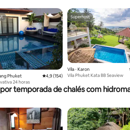
st
Superhost
st
Superhost
Vila ⋅ Karon
Vila Phuket Kata BB Seaview
alang Phuket
4,9 de uma avaliação média de 5, 154 avalia
4,9 (154)
média de 5, 24 avaliações
ivativa 24 horas
 por temporada de chalés com hidro