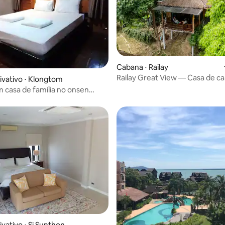
Cabana ⋅ Railay
Railay Great View — Casa de 
ivativo ⋅ Klongtom
Grand Deluxe com café da ma
m casa de família no onsen
vativo ⋅ Si Sunthon