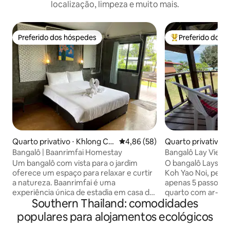
localização, limpeza e muito mais.
Preferido dos hóspedes
Preferido dos 
Preferido dos hóspedes
Entre os melhore
Quarto privativo ⋅ Khlong Ch
4,86 de uma avaliação média de
4,86 (58)
Quarto privativo ⋅
a-un
i
Bangalô | Baanrimfai Homestay
Bangalô Lay View 
condicionado, se
Um bangalô com vista para o jardim
O bangalô Lays Vi
oferece um espaço para relaxar e curtir
Koh Yao Noi, perto
a natureza. Baanrimfai é uma
apenas 5 passos a 
experiência única de estadia em casa de
quarto com ar-condici
Southern Thailand: comodidades
família no distrito de Phanom,
ตำบล เกาะยาวน้อย
oferecendo serenidade com bela vista
82160 Na frente do seu bangalô há uma
populares para alojamentos ecológicos
para as montanhas e plantações de
vista muito agradá