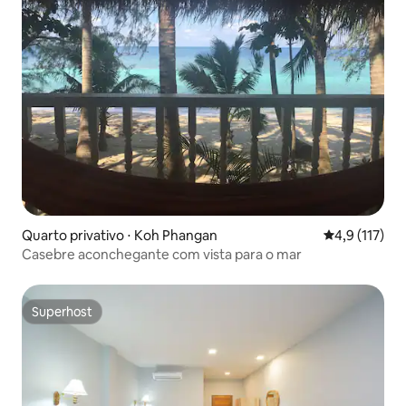
Quarto privativo ⋅ Koh Phangan
4,9 de uma av
4,9 (117)
Casebre aconchegante com vista para o mar
Superhost
Superhost