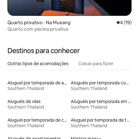
Quarto privativo ⋅ Na Mueang
4 de uma a
4 (19)
Quarto com piscina privativa
Destinos para conhecer
Outros tipos de acomodações
Coisas para fazer
Aluguel por temporada de apart-hotéis
Aluguéis por temporada com suítes privativas
Southern Thailand
Southern Thailand
Aluguéis de vilas
Aluguéis por temporada em albergue
Southern Thailand
Southern Thailand
Aluguel por temporada de casas-barco
Aluguel por temporada de townhouses
Southern Thailand
Southern Thailand
Aluguéis de apartamentos
Mostrar mais