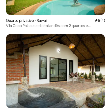
Quarto privativo ⋅ Rawai
5 de uma 
5 (4)
Vila Coco Palace estilo tailandês com 2 quartos e
piscina*Naiharn