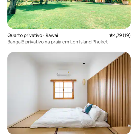
Quarto privativo ⋅ Rawai
4,79 de uma a
4,79 (19)
Bangalô privativo na praia em Lon Island Phuket