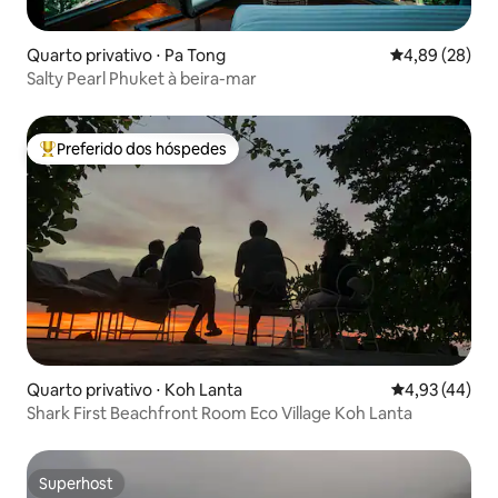
Quarto privativo ⋅ Pa Tong
4,89 de uma a
4,89 (28)
Salty Pearl Phuket à beira-mar
Preferido dos hóspedes
Entre os melhores preferidos dos hóspedes
Quarto privativo ⋅ Koh Lanta
4,93 de uma a
4,93 (44)
Shark First Beachfront Room Eco Village Koh Lanta
Superhost
Superhost