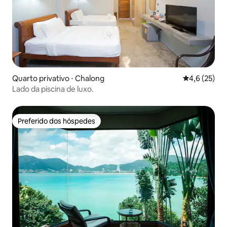
Quarto privativo ⋅ Chalong
4,6 de uma a
4,6 (25)
Lado da piscina de luxo.
Preferido dos hóspedes
Preferido dos hóspedes