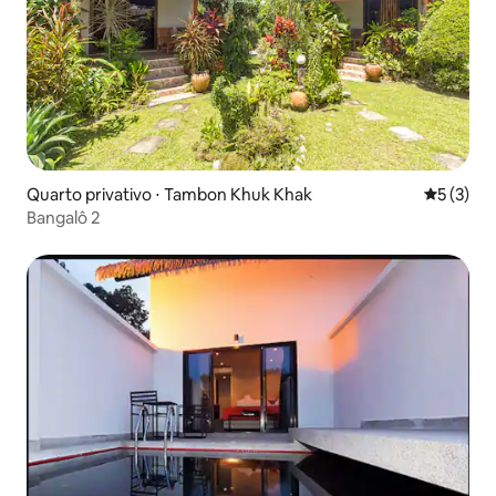
Quarto privativo ⋅ Tambon Khuk Khak
5 de uma 
5 (3)
Bangalô 2