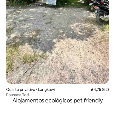
Quarto privativo ⋅ Langkawi
4,76 de uma a
4,76 (62)
Pousada Ted
Alojamentos ecológicos pet friendly