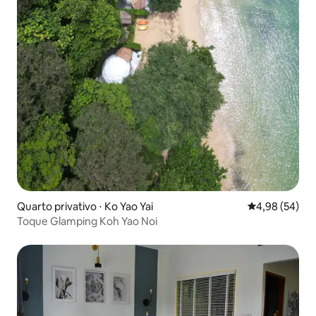
Quarto privativo ⋅ Ko Yao Yai
4,98 de uma a
4,98 (54)
Toque Glamping Koh Yao Noi