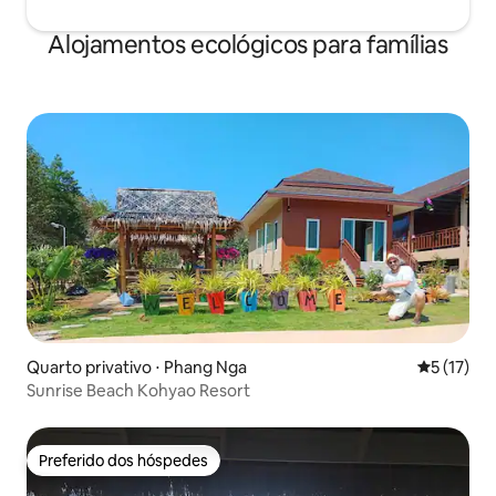
Alojamentos ecológicos para famílias
Quarto privativo ⋅ Phang Nga
5 de uma a
5 (17)
Sunrise Beach Kohyao Resort
Preferido dos hóspedes
Preferido dos hóspedes