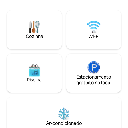
palmeiras. Somos uma parada perfeita
Phangnga e Krabi Perto de bangalô tem
para os hóspedes que gostariam de uma
uma pequena sorv
pausa da área turística. Temos diversas
frescas. Durante a
atividades, como uma piscina infantil,
quiser explorar a i
bicicleta aquática, quadra de badminton,
alugar uma moto n
quadriciclos e carrinho de golfe. No local,
do quarto a cada 3
nosso café serve comidas e bebidas das
16:30. * Não permite animais de
Cozinha
Wi-Fi
09:00 às 19:00.
estimação*
Estacionamento
Piscina
gratuito no local
Ar-condicionado