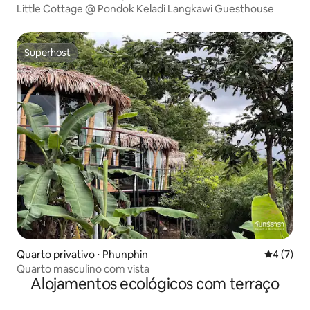
Little Cottage @ Pondok Keladi Langkawi Guesthouse
Superhost
Superhost
Quarto privativo ⋅ Phunphin
4 de uma 
4 (7)
Quarto masculino com vista
Alojamentos ecológicos com terraço