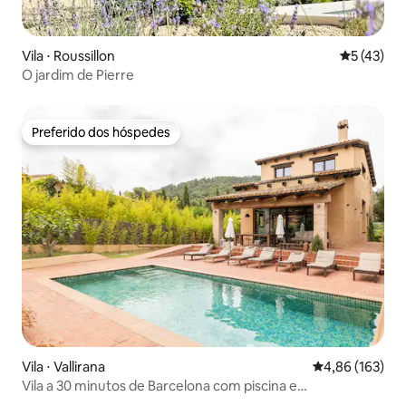
Vila ⋅ Roussillon
5 de uma a
5 (43)
O jardim de Pierre
Preferido dos hóspedes
Preferido dos hóspedes
Vila ⋅ Vallirana
4,86 de uma av
4,86 (163)
Vila a 30 minutos de Barcelona com piscina e
churrasqueira