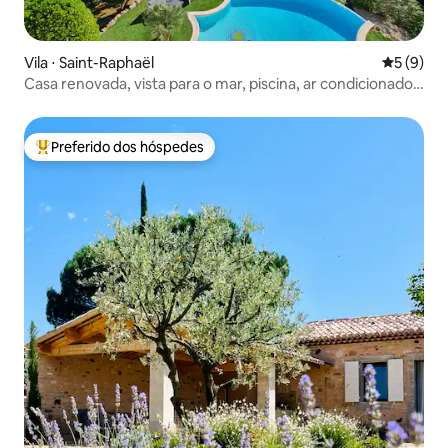
Vila ⋅ Saint-Raphaël
5 de uma 
5 (9)
Casa renovada, vista para o mar, piscina, ar condicionado,
perto da praia
Preferido dos hóspedes
Entre os melhores preferidos dos hóspedes