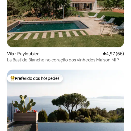
Vila ⋅ Puyloubier
4,97 de uma a
4,97 (66)
La Bastide Blanche no coração dos vinhedos Maison MIP
Preferido dos hóspedes
Entre os melhores preferidos dos hóspedes