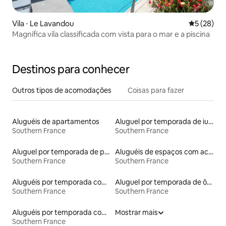
Vila ⋅ Le Lavandou
5 de uma a
5 (28)
Magnífica vila classificada com vista para o mar e a piscina
Destinos para conhecer
Outros tipos de acomodações
Coisas para fazer
Aluguéis de apartamentos
Aluguel por temporada de iurtas
Southern France
Southern France
Aluguel por temporada de prédios religiosos
Aluguéis de espaços com acesso direto a pistas de esqui
Southern France
Southern France
Aluguéis por temporada com cama de altura acessível
Aluguel por temporada de ônibus
Southern France
Southern France
Aluguéis por temporada com acesso à praia
Mostrar mais
Southern France