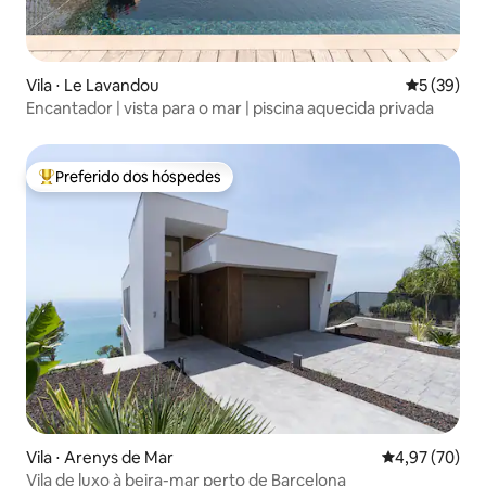
Vila ⋅ Le Lavandou
5 de uma a
5 (39)
Encantador | vista para o mar | piscina aquecida privada
Preferido dos hóspedes
Entre os melhores preferidos dos hóspedes
Vila ⋅ Arenys de Mar
4,97 de uma a
4,97 (70)
Vila de luxo à beira-mar perto de Barcelona