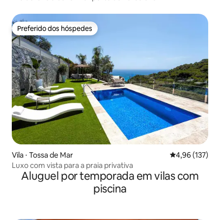
Preferido dos hóspedes
Preferido dos hóspedes
Vila ⋅ Tossa de Mar
4,96 de uma av
4,96 (137)
Luxo com vista para a praia privativa
Aluguel por temporada em vilas com
piscina