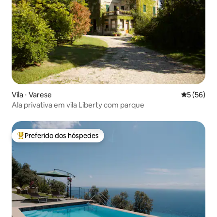
Vila ⋅ Varese
5 de uma a
5 (56)
Ala privativa em vila Liberty com parque
Preferido dos hóspedes
Entre os melhores preferidos dos hóspedes