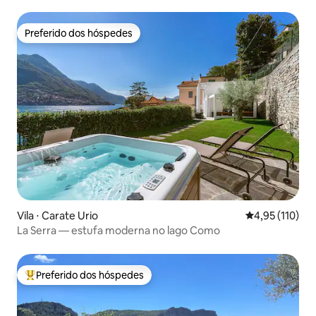
Preferido dos hóspedes
Preferido dos hóspedes
Vila ⋅ Carate Urio
4,95 de uma av
4,95 (110)
La Serra — estufa moderna no lago Como
Preferido dos hóspedes
Entre os melhores preferidos dos hóspedes