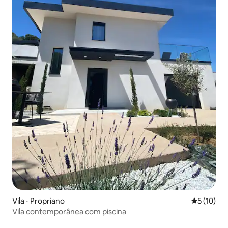
Vila ⋅ Propriano
5 de uma a
5 (10)
Vila contemporânea com piscina