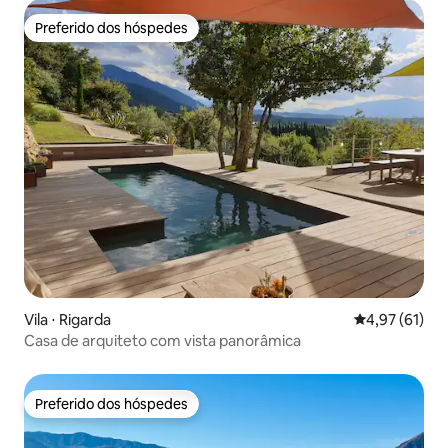
Preferido dos hóspedes
Preferido dos hóspedes
Vila ⋅ Rigarda
4,97 de uma a
4,97 (61)
Casa de arquiteto com vista panorâmica
Preferido dos hóspedes
Preferido dos hóspedes