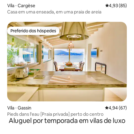
Vila ⋅ Cargèse
4,93 de uma a
4,93 (85)
Casa em uma enseada, em uma praia de areia
Preferido dos hóspedes
Preferido dos hóspedes
Vila ⋅ Gassin
4,94 de uma a
4,94 (67)
Pieds dans l'eau [Praia privada] perto do centro
Aluguel por temporada em vilas de luxo