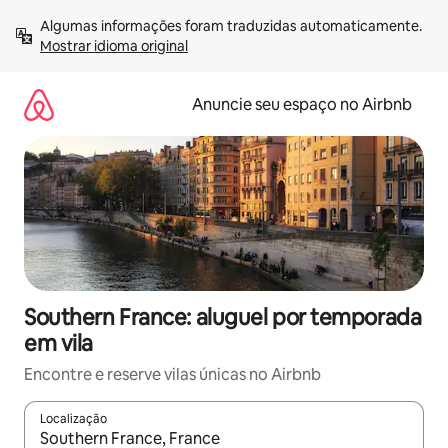
Pular
Algumas informações foram traduzidas automaticamente. 
para
Mostrar idioma original
o
conteúdo
Anuncie seu espaço no Airbnb
Southern France: aluguel por temporada
em vila
Encontre e reserve vilas únicas no Airbnb
Localização
Quando os resultados estiverem disponíveis, explore-os usando