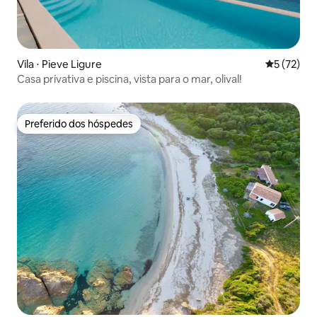
Vila ⋅ Pieve Ligure
5 de uma a
5 (72)
Casa privativa e piscina, vista para o mar, olival!
Preferido dos hóspedes
Preferido dos hóspedes