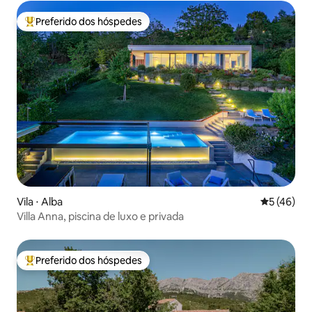
Preferido dos hóspedes
Entre os melhores preferidos dos hóspedes
Vila ⋅ Alba
5 de uma a
5 (46)
Villa Anna, piscina de luxo e privada
Preferido dos hóspedes
Entre os melhores preferidos dos hóspedes