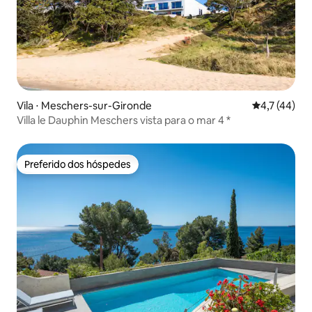
Vila ⋅ Meschers-sur-Gironde
4,7 de uma a
4,7 (44)
Villa le Dauphin Meschers vista para o mar 4 *
Preferido dos hóspedes
Preferido dos hóspedes