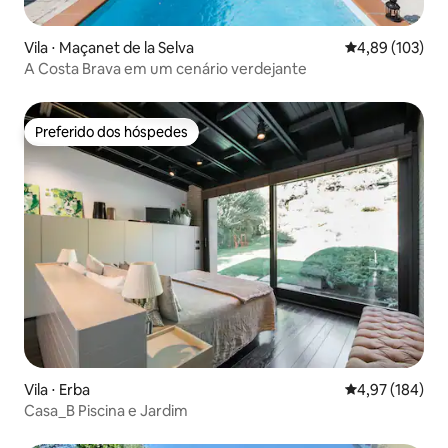
Vila ⋅ Maçanet de la Selva
4,89 de uma av
4,89 (103)
A Costa Brava em um cenário verdejante
Preferido dos hóspedes
Preferido dos hóspedes
Vila ⋅ Erba
4,97 de uma av
4,97 (184)
Casa_B Piscina e Jardim