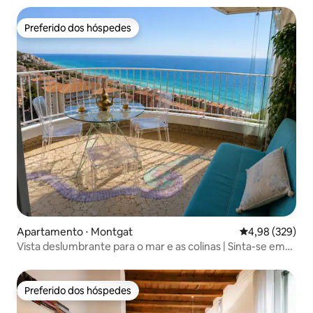
Preferido dos hóspedes
Preferido dos hóspedes
Apartamento ⋅ Montgat
4,98 de uma ava
4,98 (329)
Vista deslumbrante para o mar e as colinas | Sinta-se em
casa
Preferido dos hóspedes
Preferido dos hóspedes