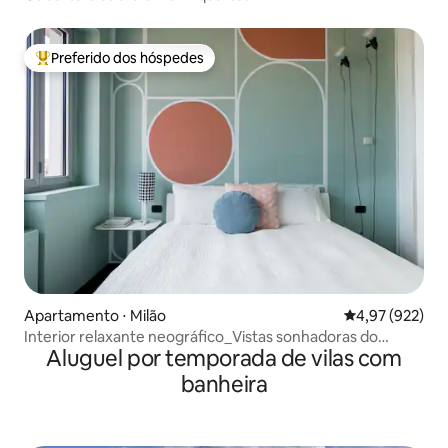
Preferido dos hóspedes
Entre os melhores preferidos dos hóspedes
Apartamento ⋅ Milão
4,97 de uma av
4,97 (922)
Interior relaxante neográfico_Vistas sonhadoras do
Aluguel por temporada de vilas com
nascer do sol
banheira