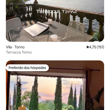
Vila ⋅ Torno
4,75 de uma av
4,75 (151)
Terrazza Torno
Preferido dos hóspedes
Preferido dos hóspedes