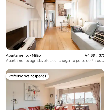
Apartamento ⋅ Milão
4,89 de uma av
4,89 (437)
Apartamento agradável e aconchegante perto do Parque
Sempione
Preferido dos hóspedes
Preferido dos hóspedes