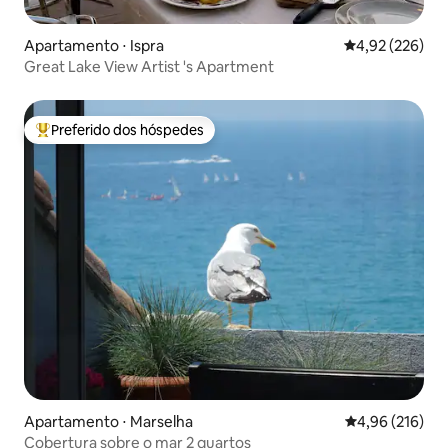
Apartamento ⋅ Ispra
4,92 de uma av
4,92 (226)
Great Lake View Artist 's Apartment
Preferido dos hóspedes
Entre os melhores preferidos dos hóspedes
Apartamento ⋅ Marselha
4,96 de uma av
4,96 (216)
Cobertura sobre o mar 2 quartos