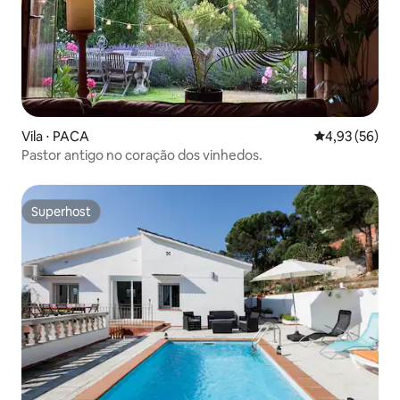
Vila ⋅ PACA
4,93 de uma a
4,93 (56)
Pastor antigo no coração dos vinhedos.
Superhost
Superhost