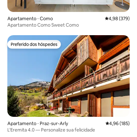
Apartamento ⋅ Como
4,98 de uma ava
4,98 (379)
Apartamento Como Sweet Como
Preferido dos hóspedes
Preferido dos hóspedes
Apartamento ⋅ Praz-sur-Arly
4,96 de uma av
4,96 (185)
L'Eremita 4.0 — Personalize sua felicidade