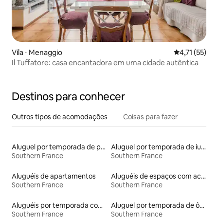
Vila ⋅ Menaggio
4,71 de uma a
4,71 (55)
Il Tuffatore: casa encantadora em uma cidade autêntica
Destinos para conhecer
Outros tipos de acomodações
Coisas para fazer
Aluguel por temporada de prédios religiosos
Aluguel por temporada de iurtas
Southern France
Southern France
Aluguéis de apartamentos
Aluguéis de espaços com acesso direto a pistas de esqui
Southern France
Southern France
Aluguéis por temporada com cama de altura acessível
Aluguel por temporada de ônibus
Southern France
Southern France