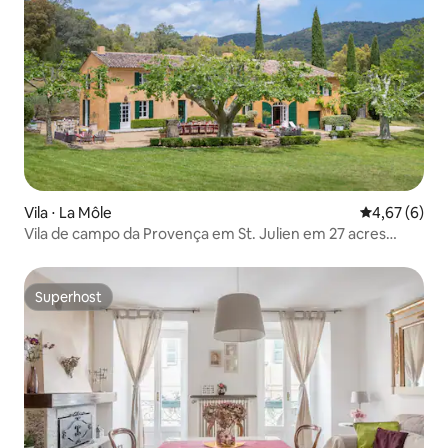
Vila ⋅ La Môle
4,67 de uma 
4,67 (6)
Vila de campo da Provença em St. Julien em 27 acres
privados
Superhost
Superhost