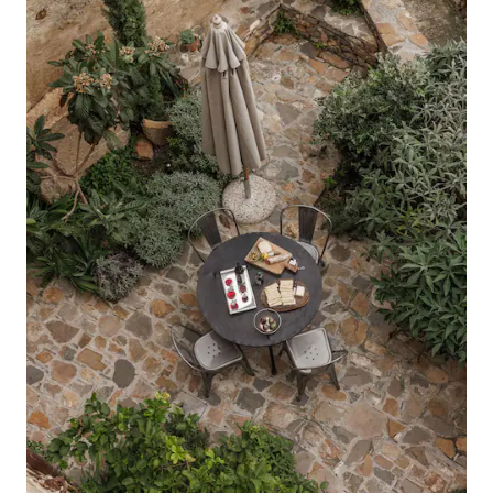
hóspedes podem deixar as chaves da
casa na mesa de jantar, fechando a porta
e notificando imediatamente o anfitrião.
É isso! O anfitrião está sempre
disponível, quando solicitado, para ajudar
os hóspedes a transportar as suas malas
para fora do apartamento. Os hóspedes
sempre têm a possibilidade de deixar,
quando necessário, suas malas e
pertences pessoais, mesmo após o
check-out, em um local seguro,
enquanto precisarem.
________________________________________
INSTRUÇÕES E INFORMAÇÕES DE
CHECK-IN / CHECK-OUT CHECK-IN
Flexibilidade como regra principal: o
Anfitrião garante sua disponibilidade
para o check-in a qualquer hora do dia
ou da noite, sem taxas adicionais.
Normalmente, o apartamento está
disponível para check-in a partir do
meio-dia (12h00). A disponibilidade do
apartamento antes do meio-dia é