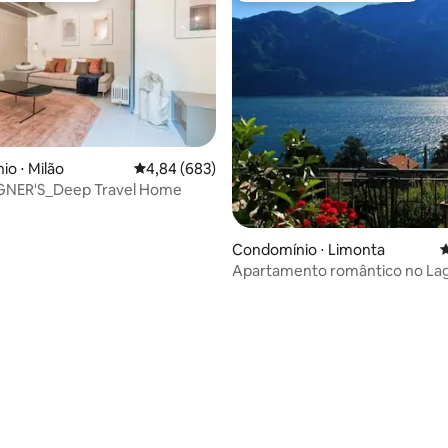
édia de 5, 151 avaliações
o ⋅ Milão
4,84 de uma avaliação média de 5, 683 avalia
4,84 (683)
GNER'S_Deep Travel Home
Condomínio ⋅ Limonta
4
Apartamento romântico no L