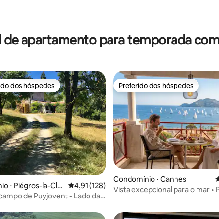
l de apartamento para temporada com 
rido dos hóspedes
Preferido dos hóspedes
 melhores preferidos dos hóspedes
Preferido dos hóspedes
Condomínio ⋅ Cannes
4
édia de 5, 180 avaliações
o ⋅ Piégros-la-Clas
4,91 de uma avaliação média de 5, 128 avalia
4,91 (128)
Vista excepcional para o mar • P
campo de Puyjovent - Lado da
min de distância • Estacioname
piscina