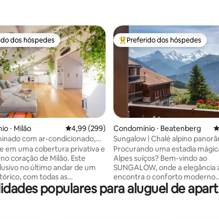
rido dos hóspedes
Preferido dos hóspedes
 melhores preferidos dos hóspedes
Entre os melhores preferidos d
édia de 5, 214 avaliações
o ⋅ Milão
4,99 de uma avaliação média de 5, 299 avalia
4,99 (299)
Condomínio ⋅ Beatenberg
4
minado com ar-condicionado,
Sungalow | Chalé alpino panor
tranquilo
vintage-chique
e em uma cobertura privativa e
Procurando uma estadia mágic
 no coração de Milão. Este
Alpes suíços? Bem-vindo ao
lusivo no último andar de um
SUNGALOW, onde a elegância 
stórico, com todas as
encontra o conforto moderno.
idades populares para aluguel de apa
des modernas, oferece um
Recentemente renovado em 2
ranquilo para dois no coração da
desfrute de uma cozinha gour
ossui uma cozinha totalmente
totalmente equipada, espaços 
, uma mesa/espaço de trabalho
elegantes e varanda envolven