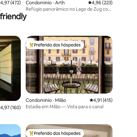
,97 de uma avaliação média de 5, 472 avaliações
4,97 (472)
Condomínio ⋅ Arth
4,96 de uma avaliação 
4,96 (223)
Refúgio panorâmico no Lago de Zug com
riendly
o
spa opcional
Preferido dos hóspedes
os hóspedes
Entre os melhores preferidos dos hóspedes
ções
Condomínio ⋅ Milão
4,91 de uma avaliação 
4,91 (415)
Estadia em Milão — Vista para o canal
,97 de uma avaliação média de 5, 160 avaliações
4,97 (160)
Preferido dos hóspedes
os hóspedes
Entre os melhores preferidos dos hóspedes