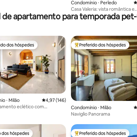
édia de 5, 184 avaliações
Condomínio ⋅ Perledo
4
Casa Valeria: vista romântica e
l de apartamento para temporada pet-f
deslumbrante no Lago de Com
rido dos hóspedes
Preferido dos hóspedes
 melhores preferidos dos hóspedes
Entre os melhores preferidos d
édia de 5, 343 avaliações
o ⋅ Milão
4,97 de uma avaliação média de 5, 146 avalia
4,97 (146)
amento eclético com
Condomínio ⋅ Milão
4
to vintage e um toque boêmio
Naviglio Panorama
o dos hóspedes
Preferido dos hóspedes
o dos hóspedes
Entre os melhores preferidos d