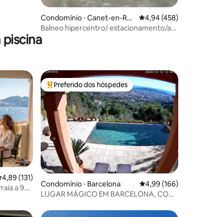
Condomínio ⋅ Canet-en-Ro
4,94 de uma avaliação 
4,94 (458)
ussillon
Balneo hipercentro/ estacionamento/ar
piscina
condicionado /cama queen
Preferido dos hóspedes
Entre os melhores preferidos dos hóspedes
,89 de uma avaliação média de 5, 131 avaliações
4,89 (131)
ções
Condomínio ⋅ Barcelona
4,99 de uma avaliação 
4,99 (166)
raia a 9
LUGAR MÁGICO EM BARCELONA, COM
nto e
PISCINA