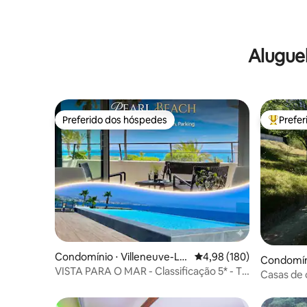
Alugue
Preferido dos hóspedes
Prefe
Preferido dos hóspedes
Entre os
Condomínio ⋅ Villeneuve-Lo
4,98 de uma avaliação m
4,98 (180)
Condomíni
ubet
VISTA PARA O MAR - Classificação 5* - T3
tre
Casas de 
- PEARL BEACH - estacionamento
floresta