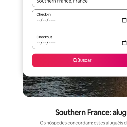
Quando os resultados estiverem disponíveis, expl
Check-in
Checkout
Buscar
Southern France: alu
Os hóspedes concordam: estes aluguéis d