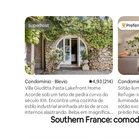
Superhost
Prefe
Superhost
Entre os
Condomínio ⋅ Blevio
4,93 de uma avaliação m
4,93 (214)
Condomíni
Villa Giuditta Pasta Lakefront Home
Sótão ilu
central e 
Acorde sob um teto de pedra curvo do
Refugie-s
século XIII. Encontre uma cozinha de
iluminada
estilo industrial aninhada atrás de arcos
sótão exc
internos alastrando. Beba em magníficas
prédio hi
Southern France: comod
vistas do lago e da montanha a partir de
comodida
uma rede à sombra. Siga direto para o
refúgio t
Lago Como a partir de terraços
cidade. P
ensolarados no jardim. CIR: 013026-CNI–
equipada