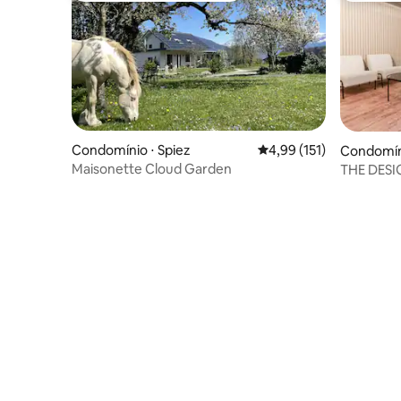
morreu em 1865.
Condomínio ⋅ Spiez
4,99 de uma avaliação m
4,99 (151)
Condomíni
Maisonette Cloud Garden
THE DESI