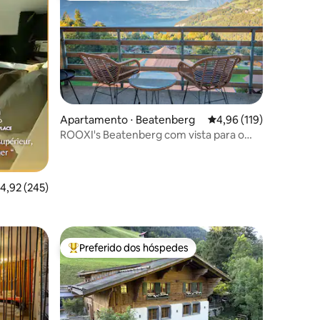
ções
Apartamento ⋅ Beatenberg
4,96 de uma avaliação 
4,96 (119)
ROOXI's Beatenberg com vista para o
lago
,92 de uma avaliação média de 5, 245 avaliações
4,92 (245)
Preferido dos hóspedes
Entre os melhores preferidos dos hóspedes