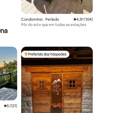
Condomínio ⋅ Perledo
4,91 de uma avaliação 
4,91 (104)
Pôr do sol e spa em todas as estações
una
Preferido dos hóspedes
os hóspedes
Entre os melhores preferidos dos hóspedes
5 de uma avaliação média de 5, 121 avaliações
5 (121)