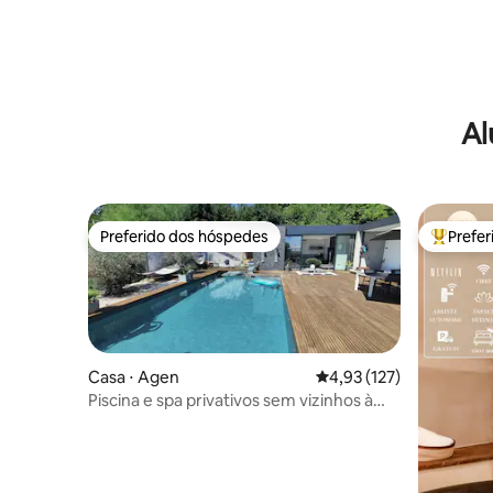
Al
Preferido dos hóspedes
Prefe
Preferido dos hóspedes
Entre os
Casa ⋅ Agen
4,93 de uma avaliação m
4,93 (127)
Piscina e spa privativos sem vizinhos à
vista Sky House Agen