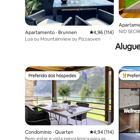
Apartame
NID SECR
Apartamento ⋅ Brunnen
4,96 de uma avaliação m
4,96 (114)
Lua ou Mountainview ou Pizzaoven
Alugue
Preferido dos hóspedes
Prefe
Preferido dos hóspedes
Entre os
Condomínio ⋅ Quarten
4,94 de uma avaliação m
4,94 (114)
Bem-estar e vista panorâmica para as