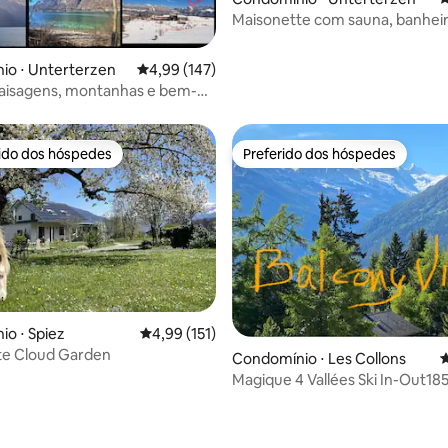
Maisonette com sauna, banhei
hidromassagem, vista para a m
para o lago!
io ⋅ Unterterzen
4,99 de uma avaliação média de 5, 147 avalia
4,99 (147)
paisagens, montanhas e bem-
ásis no Walensee
rido dos hóspedes
Preferido dos hóspedes
 melhores preferidos dos hóspedes
Preferido dos hóspedes
o ⋅ Spiez
4,99 de uma avaliação média de 5, 151 avalia
4,99 (151)
édia de 5, 600 avaliações
te Cloud Garden
Condomínio ⋅ Les Collons
4
Magique 4 Vallées Ski In-Out185
XL/Piscina/Sauna