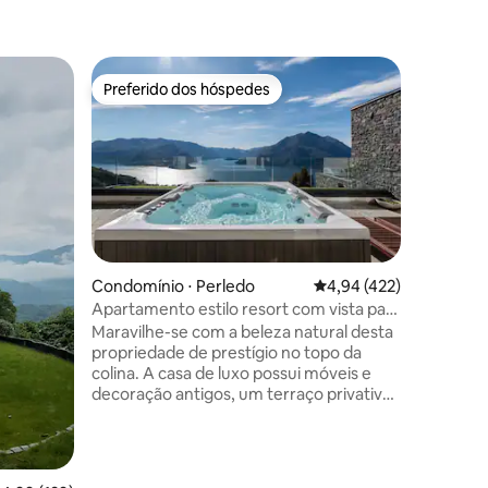
Casa ⋅ M
Preferido dos hóspedes
Preferi
os hóspedes
Preferido dos hóspedes
Preferi
Vila de 3
para o ma
→ Terraç
mar → Re
renomado
condicio
cozinha 
churrasq
Queen (1
→ Sauna e
Condomínio ⋅ Perledo
4,94 de uma avaliação 
4,94 (422)
das calan
Apartamento estilo resort com vista para
trilhas p
o lago
Maravilhe-se com a beleza natural desta
praia → S
propriedade de prestígio no topo da
tranquil
colina. A casa de luxo possui móveis e
caminhad
decoração antigos, um terraço privativo,
Estaciona
área de churrasco, um spa privativo,
lado da c
incluindo jacuzzi e sauna para uso
exclusivo dos hóspedes Jardim com
palmeiras e horta O local exclusivo tem