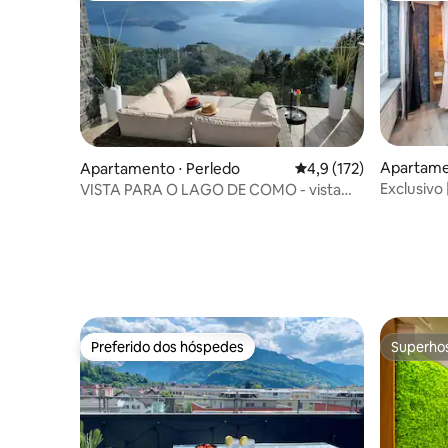
Apartame
Apartamento ⋅ Perledo
4,9 de uma avaliação m
4,9 (172)
Exclusivo 
VISTA PARA O LAGO DE COMO - vista
hidromas
deslumbrante e spa chique ★★★
Preferido dos hóspedes
Superho
Preferido dos hóspedes
Superho