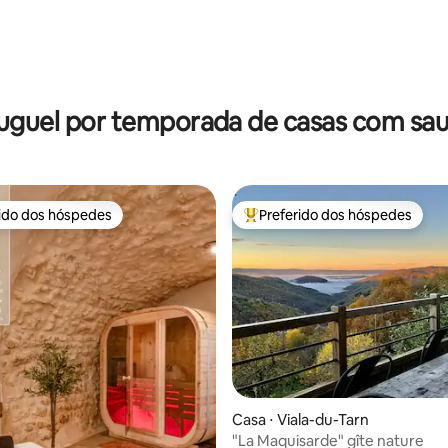
uguel por temporada de casas com sa
rido dos hóspedes
Preferido dos hóspedes
 melhores preferidos dos hóspedes
Entre os melhores preferidos d
édia de 5, 127 avaliações
Casa ⋅ Viala-du-Tarn
"La Maquisarde" gîte nature