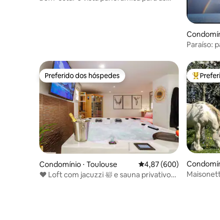
montanhas e o lago Walensee
Condomín
Paraíso: 
estar — o
Preferido dos hóspedes
Prefe
Preferido dos hóspedes
Entre os
Condomíni
Condomínio ⋅ Toulouse
4,87 de uma avaliação m
4,87 (600)
Maisonet
♥️ Loft com jacuzzi 🛀 e sauna privativos
♥️