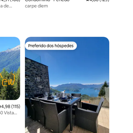
ra de
carpe diem
ontanha e
ções
Preferido dos hóspedes
Preferido dos hóspedes
ções
,98 de uma avaliação média de 5, 115 avaliações
4,98 (115)
0 Vista