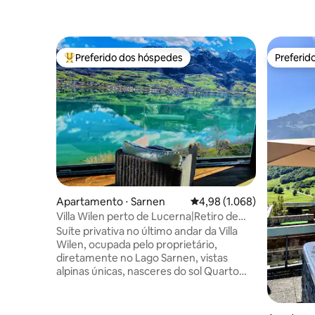
Preferido dos hóspedes
Preferid
Entre os melhores preferidos dos hóspedes
Preferid
Apartamento ⋅ Sarnen
4,98 de uma avaliação méd
4,98 (1.068)
Villa Wilen perto de Lucerna|Retiro de
luxo à beira do lago
Suíte privativa no último andar da Villa
Wilen, ocupada pelo proprietário,
diretamente no Lago Sarnen, vistas
alpinas únicas, nasceres do sol Quarto
espaçoso com cinema em casa, sala
panorâmica, cozinha grande e banheiro
(toda a área privativa). Para 3 a 5