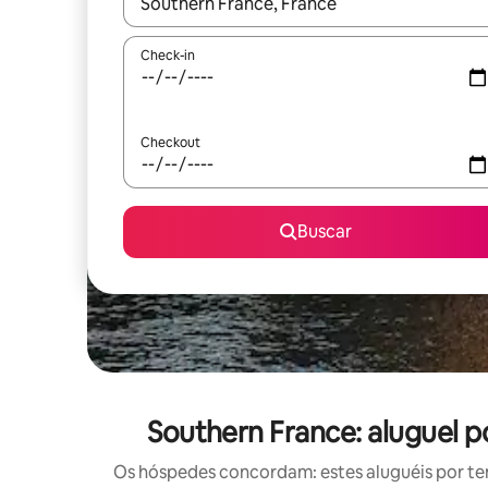
Quando os resultados estiverem disponíveis, expl
Check-in
Checkout
Buscar
Southern France: aluguel
Os hóspedes concordam: estes aluguéis por t