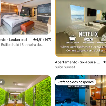
nto ⋅ Leukerbad
4,91 de uma avaliação média de 5, 147 avalia
4,91 (147)
édia de 5, 172 avaliações
| Estilo chalé | Banheira de
sagem | Sauna
Apartamento ⋅ Six-Fours-les
4
-Plages
Suíte Sunset
st
Preferido dos hóspedes
st
Preferido dos hóspedes