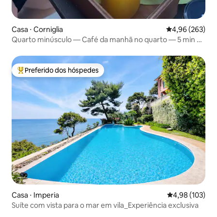
Casa ⋅ Corniglia
4,96 de uma ava
4,96 (263)
Quarto minúsculo — Café da manhã no quarto — 5 min da
estação
Preferido dos hóspedes
Entre os melhores preferidos dos hóspedes
Casa ⋅ Imperia
4,98 de uma av
4,98 (103)
Suíte com vista para o mar em vila_Experiência exclusiva