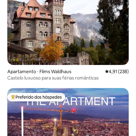
Apartamento ⋅ Flims Waldhaus
4,91 de uma av
4,91 (238)
Castelo luxuoso para suas férias românticas
Preferido dos hóspedes
Entre os melhores preferidos dos hóspedes