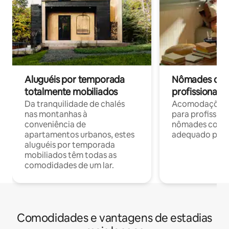
Aluguéis por temporada
Nômades digit
totalmente mobiliados
profissionais 
Da tranquilidade de chalés
Acomodações c
nas montanhas à
para profission
conveniência de
nômades com W
apartamentos urbanos, estes
adequado para 
aluguéis por temporada
mobiliados têm todas as
comodidades de um lar.
Comodidades e vantagens de estadias