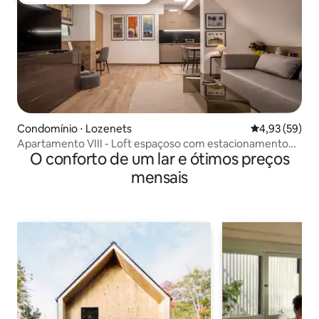
Entre os melhores preferidos dos hóspedes
Condomínio ⋅ Lozenets
4,93 de uma a
4,93 (59)
Apartamento VIII - Loft espaçoso com estacionamento
O conforto de um lar e ótimos preços
gratuito
mensais