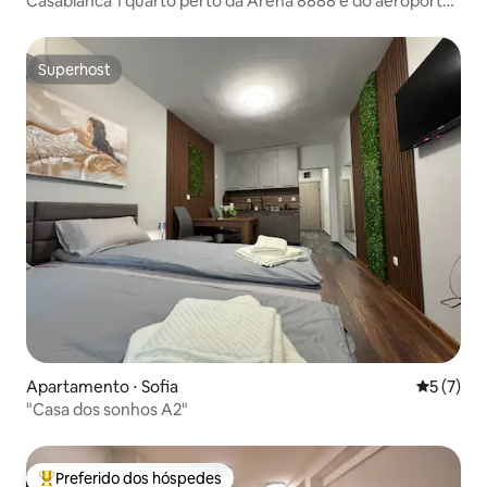
Casablanca 1 quarto perto da Arena 8888 e do aeroporto |
Wi-Fi
Superhost
Superhost
Apartamento ⋅ Sofia
5 de uma 
5 (7)
"Casa dos sonhos A2"
Preferido dos hóspedes