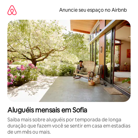
Pular
para
Anuncie seu espaço no Airbnb
o
conteúdo
Aluguéis mensais em Sofia
Saiba mais sobre aluguéis por temporada de longa
duração que fazem você se sentir em casa em estadias
de um mês ou mais.