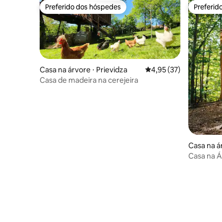
Preferido dos hóspedes
Preferid
Preferido dos hóspedes
Preferid
Casa na árvore ⋅ Prievidza
4,95 de uma avaliação 
4,95 (37)
Casa de madeira na cerejeira
Casa na á
Casa na Á