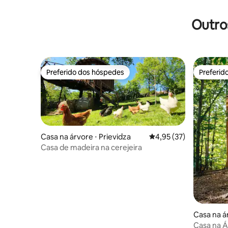
Outro
Preferido dos hóspedes
Preferid
Preferido dos hóspedes
Preferid
Casa na árvore ⋅ Prievidza
4,95 de uma avaliação 
4,95 (37)
Casa de madeira na cerejeira
Casa na á
Casa na Á