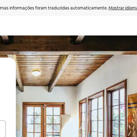
mas informações foram traduzidas automaticamente. 
Mostrar idioma
ore-os usando as seta para cima e para baixo do teclado ou tocando e