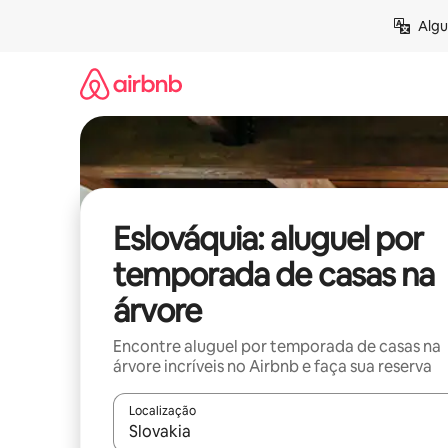
Pular
Algu
para
o
conteúdo
Eslováquia: aluguel por
temporada de casas na
árvore
Encontre aluguel por temporada de casas na
árvore incríveis no Airbnb e faça sua reserva
Localização
Quando os resultados estiverem disponíveis, expl