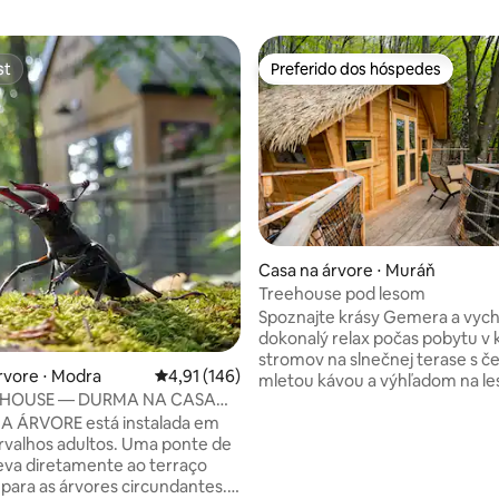
st
Preferido dos hóspedes
st
Preferido dos hóspedes
Casa na árvore ⋅ Muráň
Treehouse pod lesom
Spoznajte krásy Gemera a vychu
dokonalý relax počas pobytu v
stromov na slnečnej terase s č
rvore ⋅ Modra
4,91 de uma avaliação média de 5, 146 avalia
4,91 (146)
mletou kávou a výhľadom na le
HOUSE — DURMA NA CASA
Národného parku Muránska pla
RE
A ÁRVORE está instalada em
okolí sa nachádza mnoho vyhli
rvalhos adultos. Uma ponte de
náučných chodníkov, jaskýň a c
eva diretamente ao terraço
Nezabudnite navštíviť lúku plnú
 para as árvores circundantes.
alebo Muránsky hrad. Veríme, že