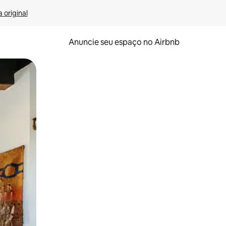
 original
Anuncie seu espaço no Airbnb
 deslizando o dedo na tela.