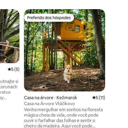
Preferido dos hóspedes
Preferi
Preferido dos hóspedes
Preferi
Casa na á
Casa de m
Fique nes
5 de uma avaliação média de 5, 5 avaliações
5 (5)
parques 
na cidade
tnajte si
com café
 korunách
Adequado 
erstvo
octobra,
ções
sy
Casa na árvore ⋅ Kežmarok
5 de uma avaliação
5 (11)
não é iso
nina. V
Casa na Árvore Vtáčikovo
adok,
Venha mergulhar em sonhos na floresta
yklotrás.
mágica cheia de vida, onde você pode
 sysľov
ouvir o farfalhar das folhas e sentir o
 si u nás
cheiro da madeira. Aqui você pode