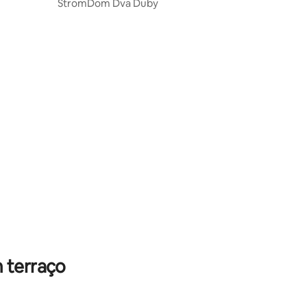
StromDom Dva Duby
 terraço