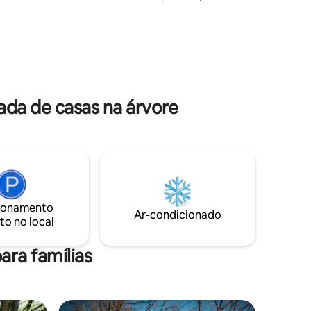
síl z
desfrutar de uma estadia solitária no
meio da floresta, não no meio da cidade.
Relaxe com um chá quente ou café
moído. A experiência é inesquecível.
VTÁČIKOVO 🦉🪶
ada de casas na árvore
ionamento
Ar-condicionado
to no local
ara famílias