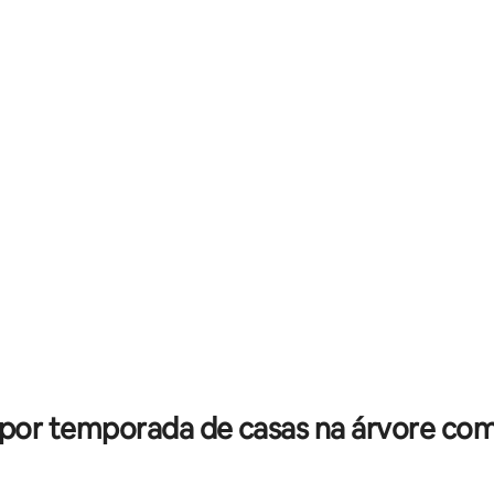
édia de 5, 146 avaliações
 por temporada de casas na árvore com