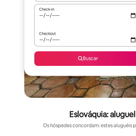
Check-in
Checkout
Buscar
Eslováquia: alugue
Os hóspedes concordam: estes aluguéis po