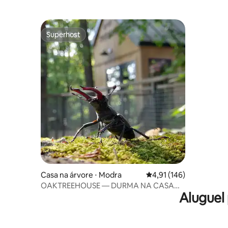
Superhost
Superhost
Casa na árvore ⋅ Modra
4,91 de uma avaliação m
4,91 (146)
OAKTREEHOUSE — DURMA NA CASA
Aluguel
DA ÁRVORE