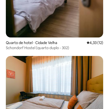
Quarto de hotel ⋅ Cidade Velha
4,33 de uma a
4,33 (12)
Schondorf Hostel (quarto duplo - 302)