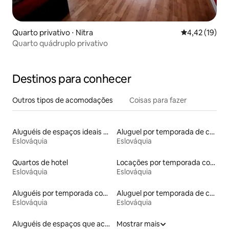
Quarto privativo ⋅ Nitra
4,42 de uma a
4,42 (19)
Quarto quádruplo privativo
Destinos para conhecer
Outros tipos de acomodações
Coisas para fazer
Aluguéis de espaços ideais para famílias
Aluguel por temporada de casas na árvore
Eslováquia
Eslováquia
Quartos de hotel
Locações por temporada com piscina
Eslováquia
Eslováquia
Aluguéis por temporada com café da manhã
Aluguel por temporada de casas-barco
Eslováquia
Eslováquia
Aluguéis de espaços que aceitam animais de estimação
Mostrar mais