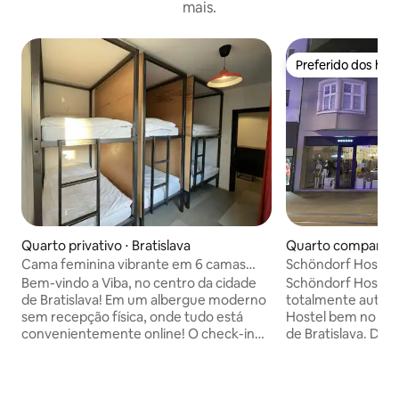
mais.
Preferido dos hó
Preferido dos hó
Quarto privativo ⋅ Bratislava
Quarto compartilh
é Mesto
Cama feminina vibrante em 6 camas
Schöndorf Hostel 
perto da estação de trem
de 6 camas)
Bem-vindo a Viba, no centro da cidade
Schöndorf Hostel 
de Bratislava! Em um albergue moderno
totalmente autôno
sem recepção física, onde tudo está
Hostel bem no cor
convenientemente online! O check-in
de Bratislava. Des
online precisa ser concluído antes do
procedimentos te
check-in - A apenas 5 minutos a pé da
decidimos constru
estação ferroviária principal! - Quartos
em torno de um si