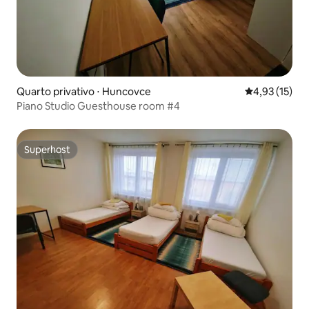
Quarto privativo ⋅ Huncovce
4,93 de uma a
4,93 (15)
Piano Studio Guesthouse room #4
Superhost
Superhost