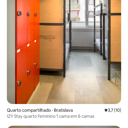
Quarto compartilhado ⋅ Bratislava
3,7 de uma a
3,7 (10)
IZY Stay quarto feminino 1 cama em 6 camas