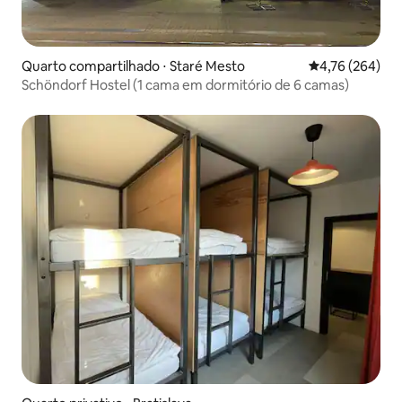
Quarto compartilhado ⋅ Staré Mesto
4,76 de uma av
4,76 (264)
Schöndorf Hostel (1 cama em dormitório de 6 camas)