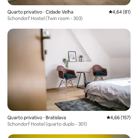
Quarto privativo ⋅ Cidade Velha
4,64 de uma a
4,64 (81)
Schondorf Hostel (Twin room - 303)
Quarto privativo ⋅ Bratislava
4,66 de uma av
4,66 (157)
Schondorf Hostel (quarto duplo - 301)