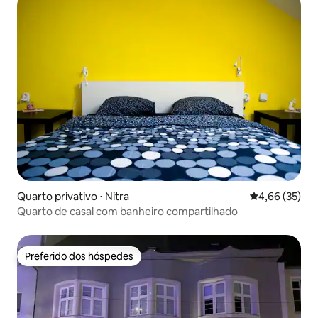
Quarto privativo ⋅ Nitra
4,66 de uma a
4,66 (35)
Quarto de casal com banheiro compartilhado
Preferido dos hóspedes
Preferido dos hóspedes