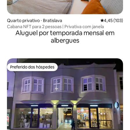
Quarto privativo ⋅ Bratislava
4,45 de uma av
4,45 (103)
Cabana NFT para 2 pessoas | Privativa com janela
Aluguel por temporada mensal em
albergues
Preferido dos hóspedes
Preferido dos hóspedes