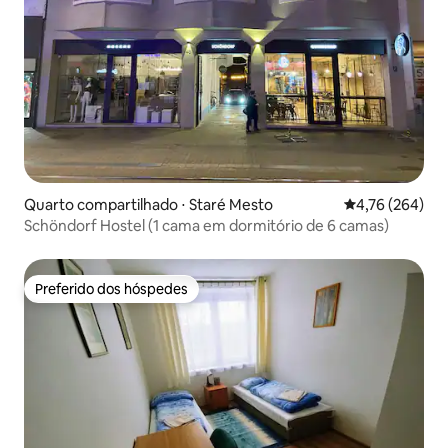
Quarto compartilhado ⋅ Staré Mesto
4,76 de uma av
4,76 (264)
Schöndorf Hostel (1 cama em dormitório de 6 camas)
Preferido dos hóspedes
Preferido dos hóspedes