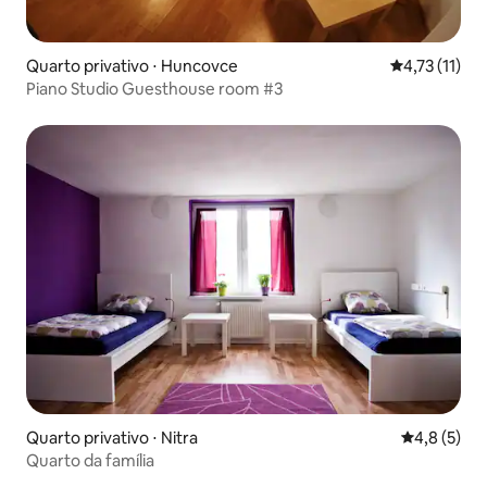
Quarto privativo ⋅ Huncovce
4,73 de uma a
4,73 (11)
Piano Studio Guesthouse room #3
Quarto privativo ⋅ Nitra
4,8 de uma 
4,8 (5)
Quarto da família