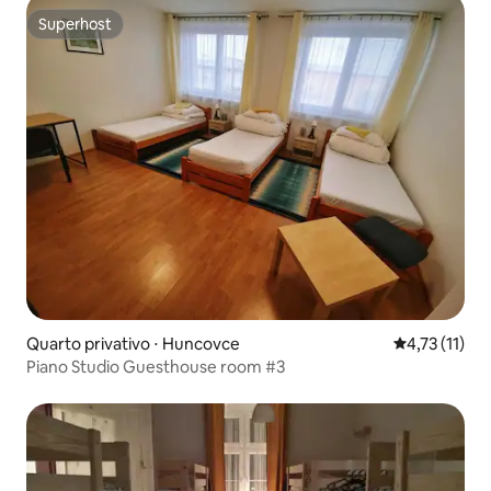
Superhost
Superhost
Quarto privativo ⋅ Huncovce
4,73 de uma a
4,73 (11)
Piano Studio Guesthouse room #3