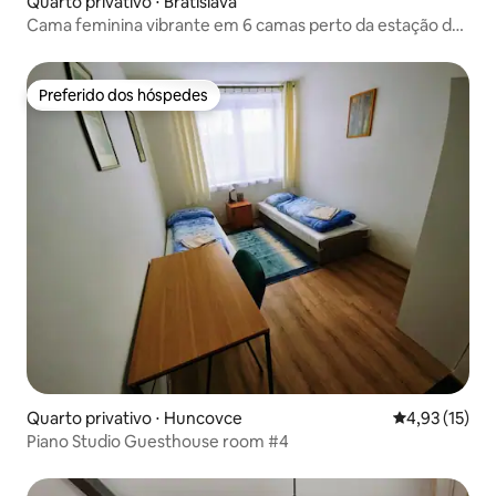
Quarto privativo ⋅ Bratislava
Cama feminina vibrante em 6 camas perto da estação de
trem
Preferido dos hóspedes
Preferido dos hóspedes
Quarto privativo ⋅ Huncovce
4,93 de uma a
4,93 (15)
Piano Studio Guesthouse room #4