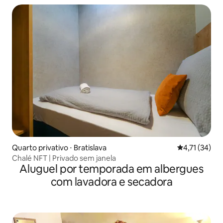
Quarto privativo ⋅ Bratislava
4,71 de uma a
4,71 (34)
Chalé NFT | Privado sem janela
Aluguel por temporada em albergues
com lavadora e secadora