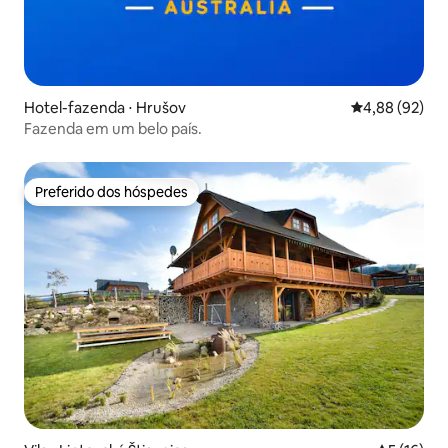
Hotel-fazenda ⋅ Hrušov
4,88 de uma a
4,88 (92)
Fazenda em um belo país.
Preferido dos hóspedes
Preferido dos hóspedes