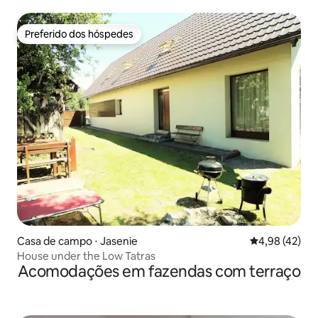
natureza
Preferido dos hóspedes
Preferido dos hóspedes
Casa de campo ⋅ Jasenie
4,98 de uma a
4,98 (42)
House under the Low Tatras
Acomodações em fazendas com terraço