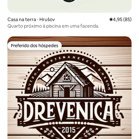
Casa na terra ⋅ Hrušov
4,95 de uma a
4,95 (85)
Quarto próximo à piscina em uma fazenda.
Preferido dos hóspedes
Preferido dos hóspedes