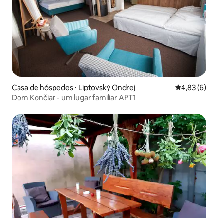
Casa de hóspedes ⋅ Liptovský Ondrej
4,83 de uma 
4,83 (6)
Dom Končiar - um lugar familiar APT1