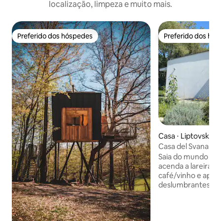
localização, limpeza e muito mais.
Preferido dos hóspedes
Preferido dos hó
Preferido dos hóspedes
Preferido dos hó
Casa ⋅ Liptovská 
Casa del Svana Lip
Saia do mundo agi
acenda a lareira, 
café/vinho e aprec
deslumbrantes da 
Tatra. Alimente as
Acorde com o som 
Desfrute de prad