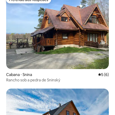
Preferido dos hóspedes
Cabana ⋅ Snina
5 de uma 
5 (6)
Rancho sob a pedra de Sninský