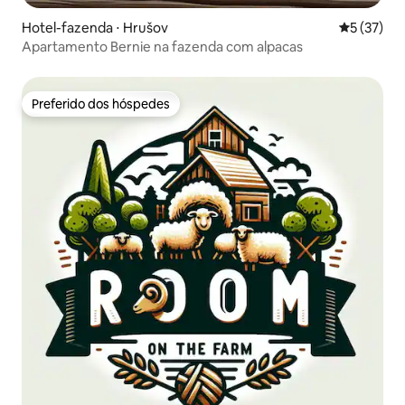
Hotel-fazenda ⋅ Hrušov
5 de uma a
5 (37)
Apartamento Bernie na fazenda com alpacas
Preferido dos hóspedes
Preferido dos hóspedes