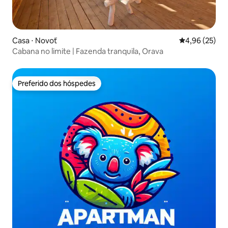
Casa ⋅ Novoť
4,96 de uma a
4,96 (25)
Cabana no limite | Fazenda tranquila, Orava
Preferido dos hóspedes
Preferido dos hóspedes