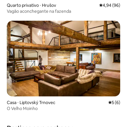
Quarto privativo ⋅ Hrušov
4,94 de uma av
4,94 (96)
Vagão aconchegante na fazenda
Casa ⋅ Liptovský Trnovec
5 de uma 
5 (6)
O Velho Moinho