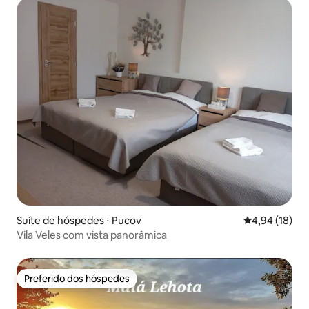
Suíte de hóspedes ⋅ Pucov
4,94 de uma a
4,94 (18)
Vila Veles com vista panorâmica
Preferido dos hóspedes
Preferido dos hóspedes