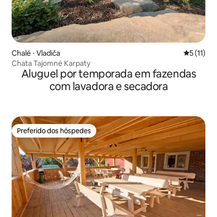
Chalé ⋅ Vladiča
5 de uma a
5 (11)
Chata Tajomné Karpaty
Aluguel por temporada em fazendas
com lavadora e secadora
Preferido dos hóspedes
Preferido dos hóspedes