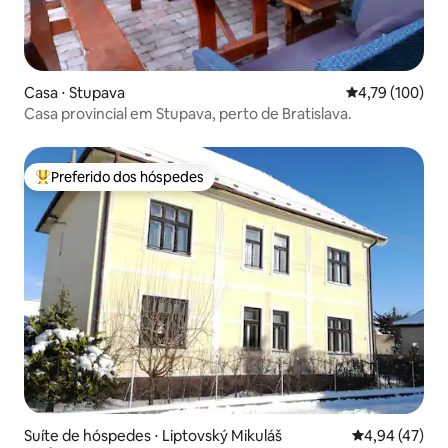
Casa ⋅ Stupava
4,79 de uma av
4,79 (100)
Casa provincial em Stupava, perto de Bratislava.
Preferido dos hóspedes
Entre os melhores preferidos dos hóspedes
Suíte de hóspedes ⋅ Liptovský Mikuláš
4,94 de uma a
4,94 (47)