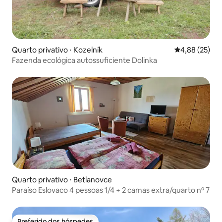
Quarto privativo ⋅ Kozelník
4,88 de uma a
4,88 (25)
Fazenda ecológica autossuficiente Dolinka
Quarto privativo ⋅ Betlanovce
Paraíso Eslovaco 4 pessoas 1/4 + 2 camas extra/quarto nº 7
Preferido dos hóspedes