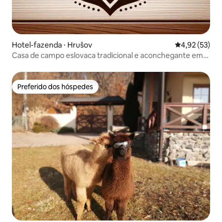
Hotel-fazenda ⋅ Hrušov
4,92 de uma a
4,92 (53)
Casa de campo eslovaca tradicional e aconchegante em
uma fazenda
Preferido dos hóspedes
Preferido dos hóspedes