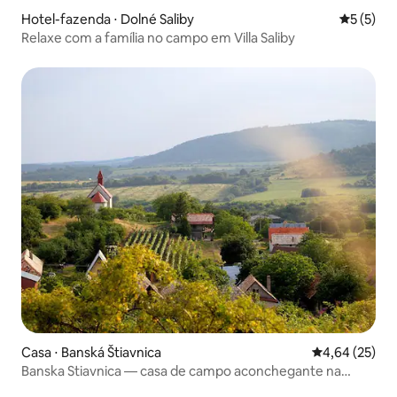
Hotel-fazenda ⋅ Dolné Saliby
5 de uma 
5 (5)
Relaxe com a família no campo em Villa Saliby
Casa ⋅ Banská Štiavnica
4,64 de uma a
4,64 (25)
Banska Stiavnica — casa de campo aconchegante na
natureza tranquila