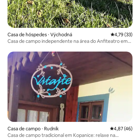
Casa de hóspedes ⋅ Východná
4,79 de uma a
4,79 (33)
Casa de campo independente na área do Anfiteatro em
Východná
Casa de campo ⋅ Rudník
4,87 de uma a
4,87 (46)
Casa de campo tradicional em Kopanice: relaxe na