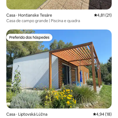
Casa ⋅ Hontianske Tesáre
4,81 de uma a
4,81 (21)
Casa de campo grande | Piscina e quadra
Preferido dos hóspedes
Preferido dos hóspedes
Casa ⋅ Liptovská Lúžna
4,94 de uma a
4,94 (18)