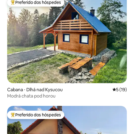
Preferido dos hóspedes
Entre os melhores preferidos dos hóspedes
Cabana ⋅ Dlhá nad Kysucou
5 de uma a
5 (19)
Modrá chata pod horou
Preferido dos hóspedes
Entre os melhores preferidos dos hóspedes