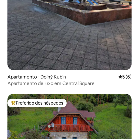
Apartamento ⋅ Dolný Kubín
5 de uma 
5 (6)
Apartamento de luxo em Central Square
Preferido dos hóspedes
Entre os melhores preferidos dos hóspedes