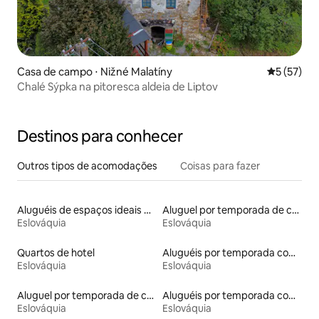
Casa de campo ⋅ Nižné Malatíny
5 de uma a
5 (57)
Chalé Sýpka na pitoresca aldeia de Liptov
Destinos para conhecer
Outros tipos de acomodações
Coisas para fazer
Aluguéis de espaços ideais para famílias
Aluguel por temporada de casas na árvore
Eslováquia
Eslováquia
Quartos de hotel
Aluguéis por temporada com café da manhã
Eslováquia
Eslováquia
Aluguel por temporada de casas-barco
Aluguéis por temporada com banheira de hidromassagem
Eslováquia
Eslováquia