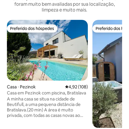
foram muito bem avaliadas por sua localização,
limpeza e muito mais.
Preferido dos hóspedes
Preferido dos hó
Preferido dos hóspedes
Preferido dos hó
Casa ⋅ Pezinok
4,92 de uma avaliação média de 
4,92 (108)
Casa em Pezinok com piscina, Bratislava
A minha casa se situa na cidade de
Beutifull, a uma pequena distância de
Bratislava.(20 min) A área é muito
privada, com todas as casas novas ao
redor, muito perto de vinhedos e
bosques nas proximidades. É adequado