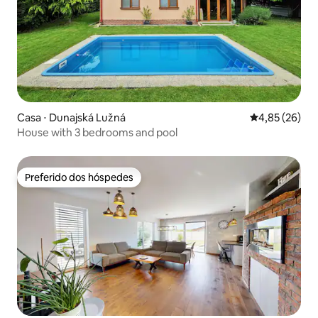
Casa ⋅ Dunajská Lužná
4,85 de uma a
4,85 (26)
House with 3 bedrooms and pool
Preferido dos hóspedes
Preferido dos hóspedes