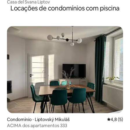
Casa del Svana Liptov
Locações de condomínios com piscina
Condomínio ⋅ Liptovský Mikuláš
4,8 de uma 
4,8 (5)
ACIMA dos apartamentos 333