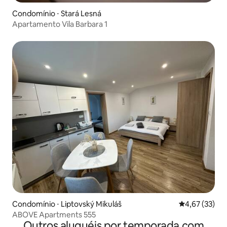
Condomínio ⋅ Stará Lesná
Apartamento Vila Barbara 1
Condomínio ⋅ Liptovský Mikuláš
4,67 de uma a
4,67 (33)
ABOVE Apartments 555
Outros aluguéis por temporada com