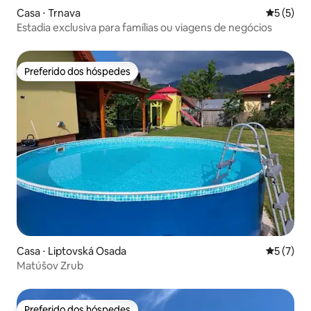
Casa ⋅ Trnava
5 de uma 
5 (5)
Estadia exclusiva para famílias ou viagens de negócios
Preferido dos hóspedes
Preferido dos hóspedes
Casa ⋅ Liptovská Osada
5 de uma 
5 (7)
Matúšov Zrub
Preferido dos hóspedes