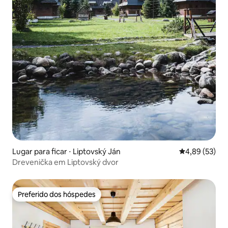
Lugar para ficar ⋅ Liptovský Ján
4,89 de uma a
4,89 (53)
Drevenička em Liptovský dvor
Preferido dos hóspedes
Preferido dos hóspedes