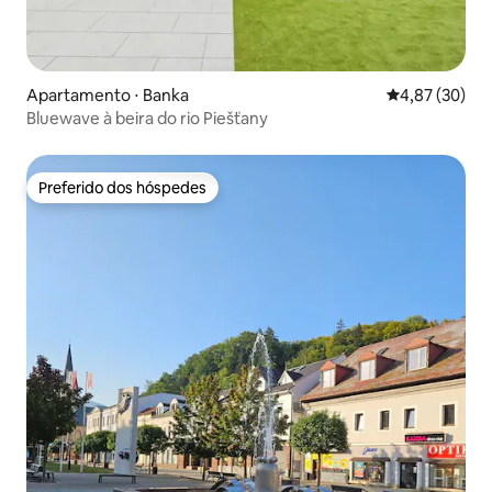
Apartamento ⋅ Banka
4,87 de uma a
4,87 (30)
Bluewave à beira do rio Piešťany
Preferido dos hóspedes
Preferido dos hóspedes