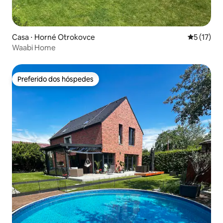
Casa ⋅ Horné Otrokovce
5 de uma a
5 (17)
Waabi Home
Preferido dos hóspedes
Preferido dos hóspedes