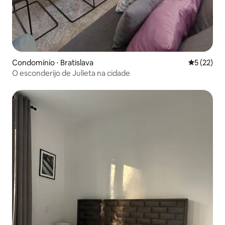
Condomínio ⋅ Bratislava
5 de uma a
5 (22)
O esconderijo de Julieta na cidade