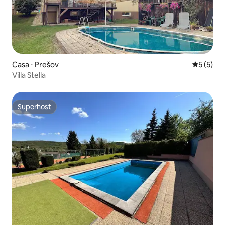
Casa ⋅ Prešov
5 de uma 
5 (5)
Villa Stella
Superhost
Superhost