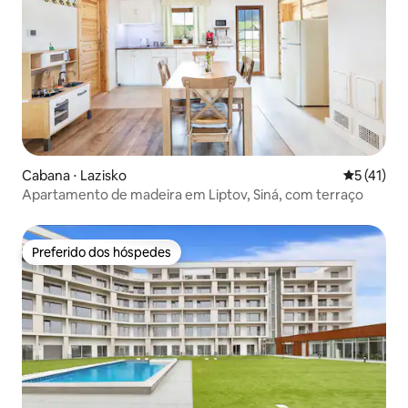
Cabana ⋅ Lazisko
5 de uma a
5 (41)
Apartamento de madeira em Liptov, Siná, com terraço
Preferido dos hóspedes
Preferido dos hóspedes