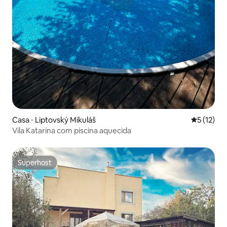
Casa ⋅ Liptovský Mikuláš
5 de uma a
5 (12)
Vila Katarína com piscina aquecida
Superhost
Superhost