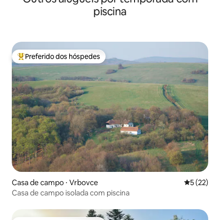
piscina
Preferido dos hóspedes
Entre os melhores preferidos dos hóspedes
Casa de campo ⋅ Vrbovce
5 de uma a
5 (22)
Casa de campo isolada com piscina