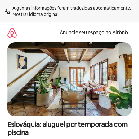
Pular
Algumas informações foram traduzidas automaticamente. 
para
Mostrar idioma original
o
conteúdo
Anuncie seu espaço no Airbnb
Eslováquia: aluguel por temporada com
piscina