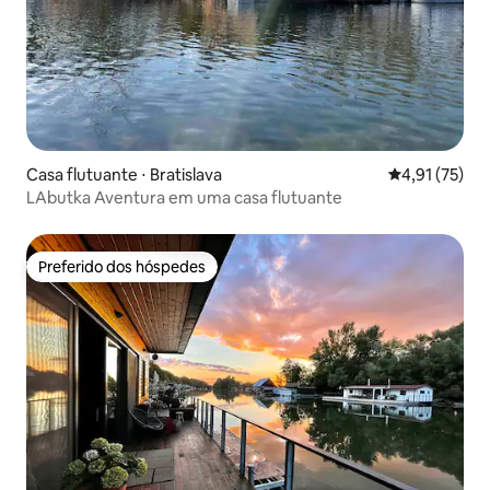
Casa flutuante ⋅ Bratislava
4,91 de uma a
4,91 (75)
LAbutka Aventura em uma casa flutuante
Preferido dos hóspedes
Preferido dos hóspedes