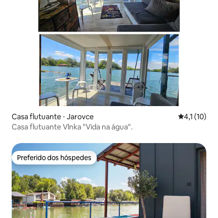
Casa flutuante ⋅ Jarovce
4,1 de uma a
4,1 (10)
Casa flutuante Vlnka "Vida na água".
Preferido dos hóspedes
Preferido dos hóspedes