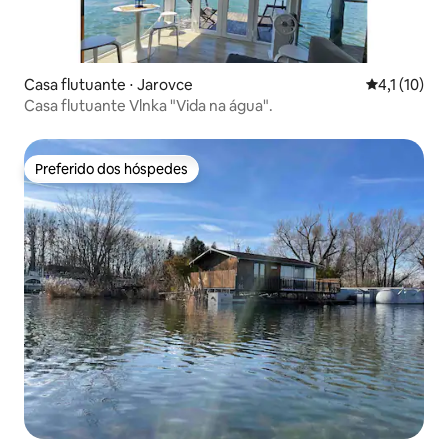
Casa flutuante ⋅ Jarovce
4,1 de uma a
4,1 (10)
Casa flutuante Vlnka "Vida na água".
Preferido dos hóspedes
Preferido dos hóspedes