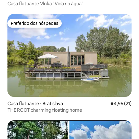
Casa flutuante Vlnka "Vida na água".
Preferido dos hóspedes
Preferido dos hóspedes
Casa flutuante ⋅ Bratislava
4,95 de uma a
4,95 (21)
THE ROOT charming floating home