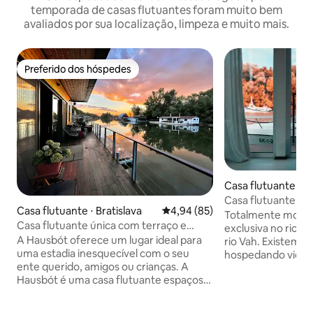
temporada de casas flutuantes foram muito bem
avaliados por sua localização, limpeza e muito mais.
Preferido dos hóspedes
Preferido dos hóspedes
Casa flutuante ⋅ 
Casa flutuante, cas
Casa flutuante ⋅ Bratislava
4,94 de uma avaliação média de
4,94 (85)
2 boa"
Totalmente mobili
Casa flutuante única com terraço e
exclusiva no rio, p
canoa
A Hausbót oferece um lugar ideal para
rio Vah. Existem p
uma estadia inesquecível com o seu
hospedando vidas 
ente querido, amigos ou crianças. A
casa flutuante por
Hausbót é uma casa flutuante espaçosa
desfrutar. Você po
e moderna. A sala de estar com cozinha
desfrutando de pe
tem uma lareira, um sofá e uma grande
um pequeno barco