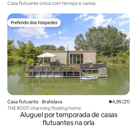
Casa flutuante única com terraço e canoa
Preferido dos hóspedes
Preferido dos hóspedes
Casa flutuante ⋅ Bratislava
4,95 de uma a
4,95 (21)
THE ROOT charming floating home
Aluguel por temporada de casas
flutuantes na orla