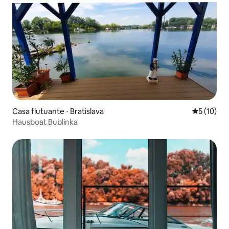
Casa flutuante ⋅ Bratislava
5 de uma a
5 (10)
Hausboat Bublinka