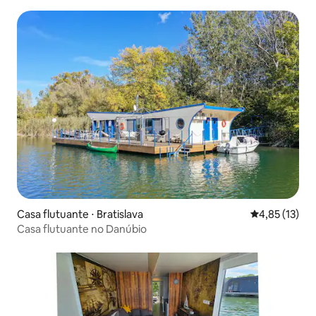
Casa flutuante ⋅ Bratislava
4,85 de uma a
4,85 (13)
Casa flutuante no Danúbio