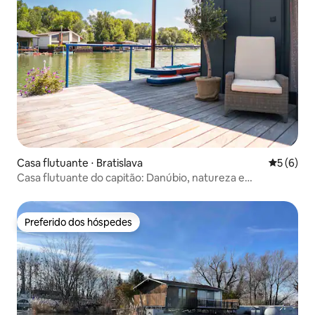
Casa flutuante ⋅ Bratislava
5 de uma 
5 (6)
Casa flutuante do capitão: Danúbio, natureza e
relaxamento
Preferido dos hóspedes
Preferido dos hóspedes