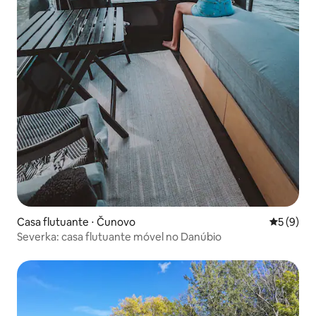
Casa flutuante ⋅ Čunovo
5 de uma 
5 (9)
Severka: casa flutuante móvel no Danúbio