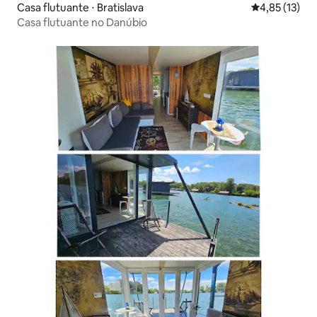
Casa flutuante ⋅ Bratislava
4,85 de uma a
4,85 (13)
Casa flutuante no Danúbio