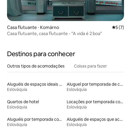
Casa flutuante ⋅ Komárno
5 de uma 
5 (7)
Casa flutuante, casa flutuante - "A vida é 2 boa"
Destinos para conhecer
Outros tipos de acomodações
Coisas para fazer
Aluguéis de espaços ideais para famílias
Aluguel por temporada de casas na árvore
Eslováquia
Eslováquia
Quartos de hotel
Locações por temporada com piscina
Eslováquia
Eslováquia
Aluguéis por temporada com café da manhã
Aluguéis de espaços que aceitam animais de estimação
Eslováquia
Eslováquia