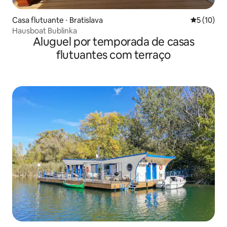
Casa flutuante ⋅ Bratislava
5 de uma a
5 (10)
Hausboat Bublinka
Aluguel por temporada de casas
flutuantes com terraço