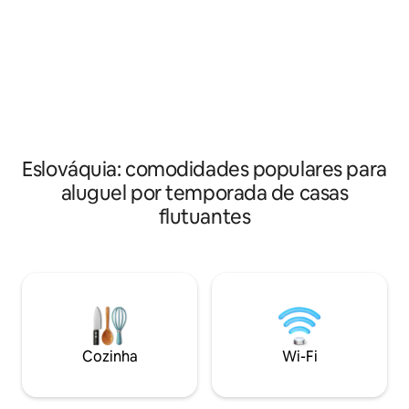
janela com vista para a água. A cozinha
moto aquática par
está totalmente equipada. O quarto
custos extras. Voc
principal oferece colchões confortáveis
bicicleta, em linh
100% naturais. Jarovecké rameno é uma
caminhar ao redor
área protegida. Do terraço da casa
proximidades. Res
flutuante é possível observar peixes,
local a uma curta 
castores, patos ou cisnes. Ao mesmo
esqui aquático em
tempo, é possível explorar os arredores
em canoa, prancha de remo ou bicicleta.
Eslováquia: comodidades populares para
aluguel por temporada de casas
flutuantes
Cozinha
Wi-Fi