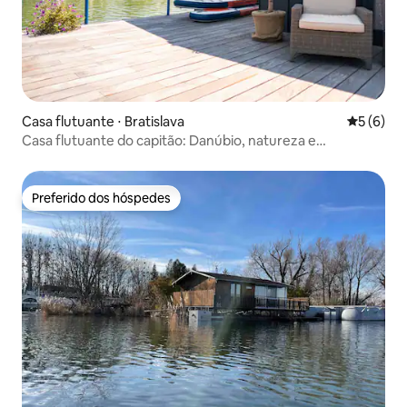
Casa flutuante ⋅ Bratislava
5 de uma 
5 (6)
Casa flutuante do capitão: Danúbio, natureza e
relaxamento
Preferido dos hóspedes
Preferido dos hóspedes