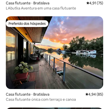
Casa flutuante ⋅ Bratislava
4,91 de uma a
4,91 (75)
LAbutka Aventura em uma casa flutuante
Preferido dos hóspedes
Preferido dos hóspedes
Casa flutuante ⋅ Bratislava
4,94 de uma a
4,94 (85)
Casa flutuante única com terraço e canoa