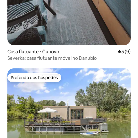
Casa flutuante ⋅ Čunovo
5 de uma 
5 (9)
Severka: casa flutuante móvel no Danúbio
Preferido dos hóspedes
Preferido dos hóspedes