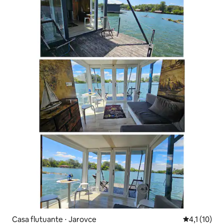
Casa flutuante ⋅ Jarovce
4,1 de uma a
4,1 (10)