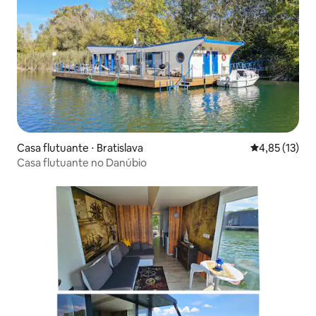
Casa flutuante ⋅ Bratislava
4,85 de uma a
4,85 (13)
Casa flutuante no Danúbio