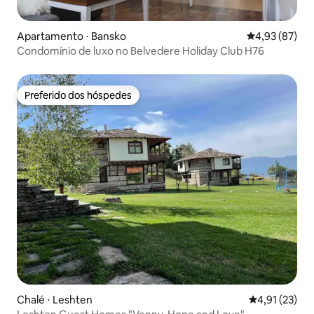
Apartamento ⋅ Bansko
4,93 de uma a
4,93 (87)
Condomínio de luxo no Belvedere Holiday Club H76
Preferido dos hóspedes
Preferido dos hóspedes
Chalé ⋅ Leshten
4,91 de uma a
4,91 (23)