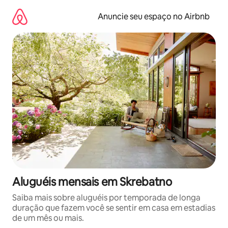
Pular
para
Anuncie seu espaço no Airbnb
o
conteúdo
Aluguéis mensais em Skrebatno
Saiba mais sobre aluguéis por temporada de longa
duração que fazem você se sentir em casa em estadias
de um mês ou mais.