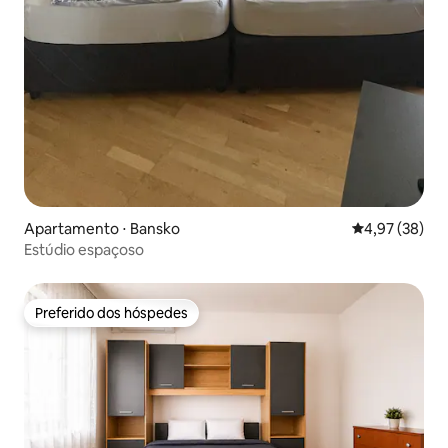
Apartamento ⋅ Bansko
4,97 de uma a
4,97 (38)
Estúdio espaçoso
Preferido dos hóspedes
Preferido dos hóspedes