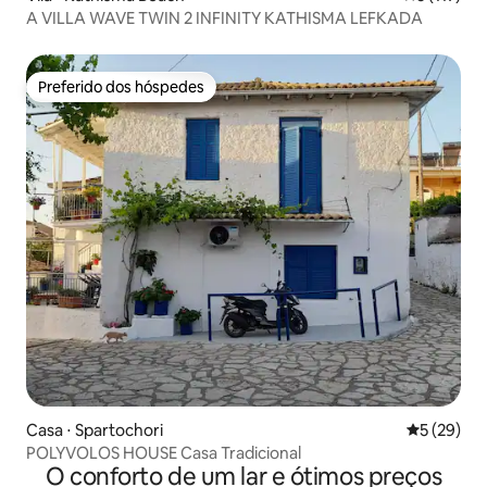
A VILLA WAVE TWIN 2 INFINITY KATHISMA LEFKADA
Preferido dos hóspedes
Preferido dos hóspedes
Casa ⋅ Spartochori
5 de uma a
5 (29)
POLYVOLOS HOUSE Casa Tradicional
O conforto de um lar e ótimos preços