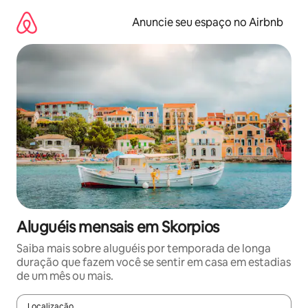
Pular
para
Anuncie seu espaço no Airbnb
o
conteúdo
Aluguéis mensais em Skorpios
Saiba mais sobre aluguéis por temporada de longa
duração que fazem você se sentir em casa em estadias
de um mês ou mais.
Localização