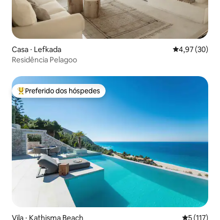
Casa ⋅ Lefkada
4,97 de uma a
4,97 (30)
Residência Pelagoo
Preferido dos hóspedes
Entre os melhores preferidos dos hóspedes
Vila ⋅ Kathisma Beach
5 de uma av
5 (117)