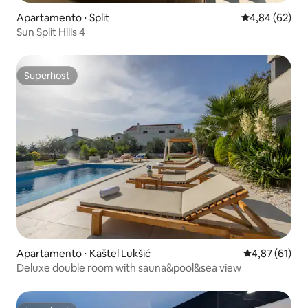
Apartamento ⋅ Split
4,84 de uma a
4,84 (62)
Sun Split Hills 4
Superhost
Superhost
Apartamento ⋅ Kaštel Lukšić
4,87 de uma a
4,87 (61)
Deluxe double room with sauna&pool&sea view