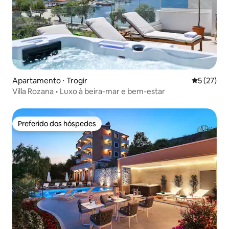
Apartamento ⋅ Trogir
5 de uma a
5 (27)
Villa Rozana • Luxo à beira-mar e bem-estar
Preferido dos hóspedes
Preferido dos hóspedes