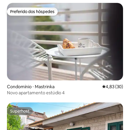
Preferido dos hóspedes
Preferido dos hóspedes
Condomínio ⋅ Mastrinka
4,83 de uma a
4,83 (30)
Novo apartamento estúdio 4
Superhost
Superhost