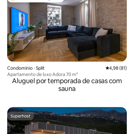
Entre os melhores preferidos dos hóspedes
Condomínio ⋅ Split
4,98 de uma a
4,98 (81)
Apartamento de luxo Adora 70 m²
Aluguel por temporada de casas com
sauna
Superhost
Superhost