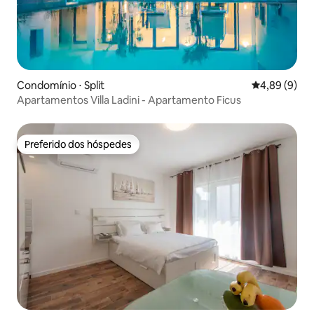
Condomínio ⋅ Split
4,89 de uma 
4,89 (9)
Apartamentos Villa Ladini - Apartamento Ficus
Preferido dos hóspedes
Preferido dos hóspedes