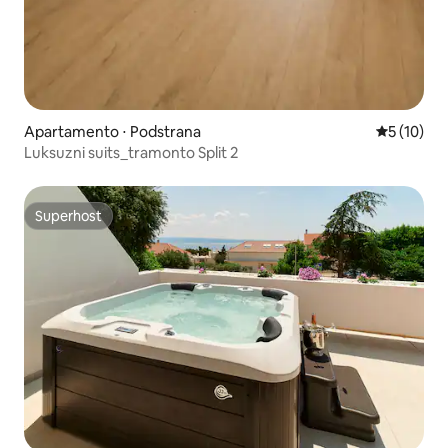
Apartamento ⋅ Podstrana
5 de uma a
5 (10)
Luksuzni suits_tramonto Split 2
Superhost
Superhost