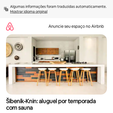
Pular
Algumas informações foram traduzidas automaticamente. 
para
Mostrar idioma original
o
conteúdo
Anuncie seu espaço no Airbnb
Šibenik-Knin: aluguel por temporada
com sauna