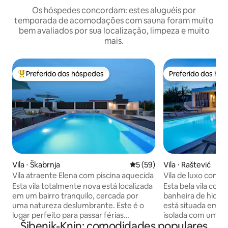
Os hóspedes concordam: estes aluguéis por
temporada de acomodações com sauna foram muito
bem avaliados por sua localização, limpeza e muito
mais.
Preferido dos hóspedes
Preferido dos hó
Entre os melhores preferidos dos hóspedes
Preferido dos hó
Vila ⋅ Škabrnja
5 de uma avaliação média de
5 (59)
Vila ⋅ Raštević
Vila atraente Elena com piscina aquecida
Vila de luxo com sp
jacuzzi e sauna
Esta vila totalmente nova está localizada
Esta bela vila com 
em um bairro tranquilo, cercada por
banheira de hidr
uma natureza deslumbrante. Este é o
está situada em 
lugar perfeito para passar férias
isolada com uma v
Šibenik-Knin: comodidades populares
agradáveis com sua família e amigos.
sobre o vale Piscin