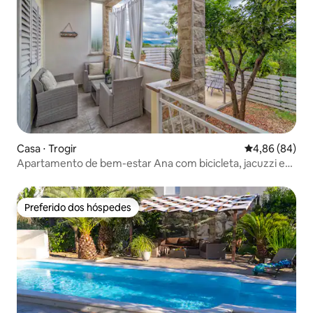
Casa ⋅ Trogir
4,86 de uma av
4,86 (84)
Apartamento de bem-estar Ana com bicicleta, jacuzzi e
sauna
Preferido dos hóspedes
Preferido dos hóspedes