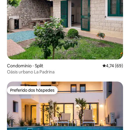
Condomínio ⋅ Split
4,74 de uma a
4,74 (69)
Oásis urbano La Padrina
Preferido dos hóspedes
Preferido dos hóspedes