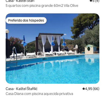
Casa ⋅ Kaštel Stari
5 de uma 
5 (9)
5 quartos com piscina grande 60m2 Vila Olive
Preferido dos hóspedes
Preferido dos hóspedes
Casa ⋅ Kaštel Štafilić
4,95 de uma a
4,95 (66)
Casa Diana com piscina aquecida privativa