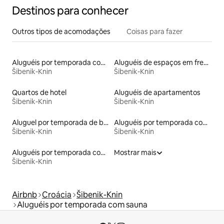
Destinos para conhecer
Outros tipos de acomodações
Coisas para fazer
Aluguéis por temporada com acesso ao lago
Aluguéis de espaços em frente à praia
Šibenik-Knin
Šibenik-Knin
Quartos de hotel
Aluguéis de apartamentos
Šibenik-Knin
Šibenik-Knin
Aluguel por temporada de barcos
Aluguéis por temporada com banheira de hidromassagem
Šibenik-Knin
Šibenik-Knin
Aluguéis por temporada com caiaque
Mostrar mais
Šibenik-Knin
Airbnb
Croácia
Šibenik-Knin
Aluguéis por temporada com sauna