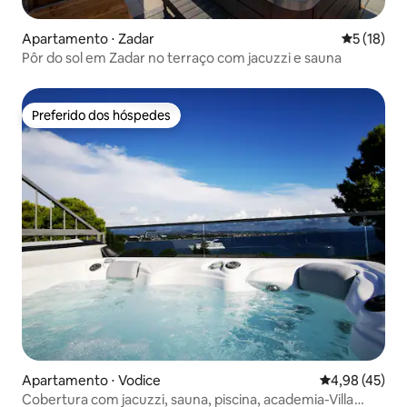
Apartamento ⋅ Zadar
5 de uma a
5 (18)
Pôr do sol em Zadar no terraço com jacuzzi e sauna
Preferido dos hóspedes
Preferido dos hóspedes
Apartamento ⋅ Vodice
4,98 de uma a
4,98 (45)
Cobertura com jacuzzi, sauna, piscina, academia-Villa