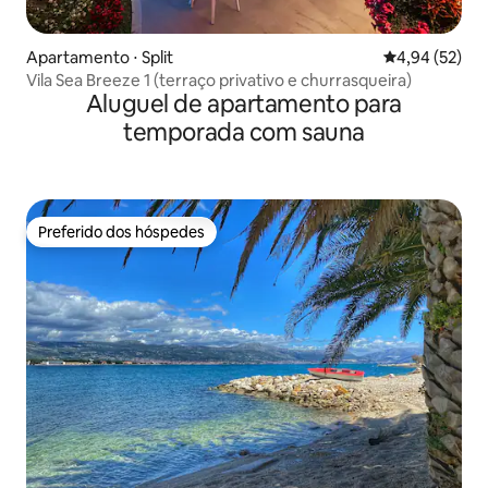
Apartamento ⋅ Split
4,94 de uma a
4,94 (52)
Vila Sea Breeze 1 (terraço privativo e churrasqueira)
Aluguel de apartamento para
temporada com sauna
Preferido dos hóspedes
Preferido dos hóspedes