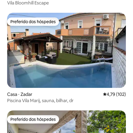
Vila Bloomhill Escape
Preferido dos hóspedes
Preferido dos hóspedes
Casa ⋅ Zadar
4,79 de uma av
4,79 (102)
Piscina Vila Marij, sauna, bilhar, dr
Preferido dos hóspedes
Preferido dos hóspedes