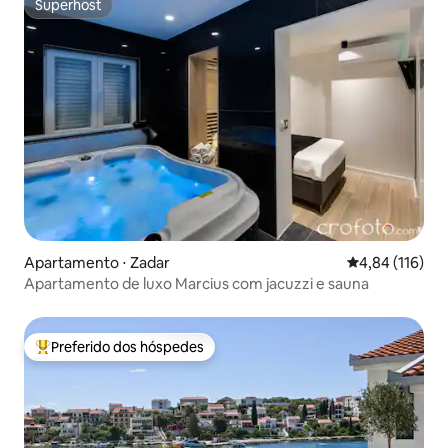
Superhost
Superhost
Apartamento ⋅ Zadar
4,84 de uma av
4,84 (116)
Apartamento de luxo Marcius com jacuzzi e sauna
Preferido dos hóspedes
Entre os melhores preferidos dos hóspedes