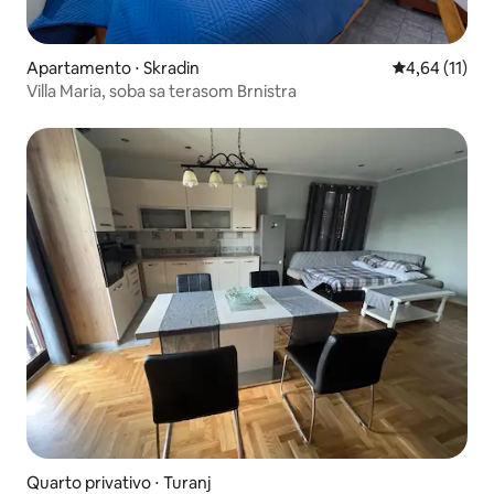
Apartamento ⋅ Skradin
4,64 de uma a
4,64 (11)
Villa Maria, soba sa terasom Brnistra
Quarto privativo ⋅ Turanj