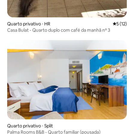
Quarto privativo ⋅ HR
5 de uma a
5 (12)
Casa Bulat - Quarto duplo com café da manhã nº 3
Quarto privativo ⋅ Split
Palma Rooms B&B - Quarto familiar (pousada)