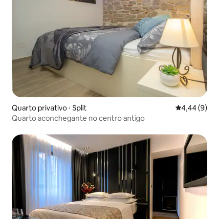
Quarto privativo ⋅ Split
4,44 de uma 
4,44 (9)
Quarto aconchegante no centro antigo