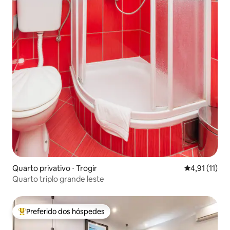
Quarto privativo ⋅ Trogir
4,91 de uma a
4,91 (11)
Quarto triplo grande leste
Preferido dos hóspedes
Entre os melhores preferidos dos hóspedes