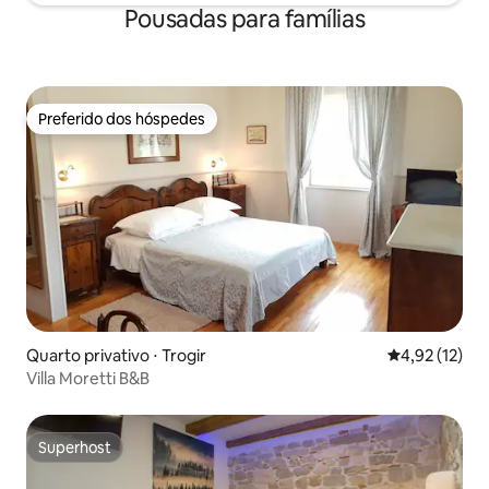
Pousadas para famílias
Preferido dos hóspedes
Preferido dos hóspedes
Quarto privativo ⋅ Trogir
4,92 de uma a
4,92 (12)
Villa Moretti B&B
Superhost
Superhost