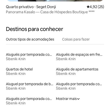
Quarto privativo ⋅ Seget Donji
4,92 de uma a
4,92 (25)
Panorama Kasalo — Casa de Hóspedes Boutique ****
Destinos para conhecer
Outros tipos de acomodações
Coisas para fazer
Aluguéis por temporada com acesso ao lago
Aluguéis de espaços em frente à praia
Šibenik-Knin
Šibenik-Knin
Quartos de hotel
Aluguéis de apartamentos
Šibenik-Knin
Šibenik-Knin
Aluguel por temporada de barcos
Aluguéis por temporada com caiaque
Šibenik-Knin
Šibenik-Knin
Aluguéis por temporada com banheira de hidromassagem
Mostrar mais
Šibenik-Knin