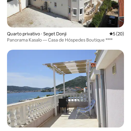
Quarto privativo ⋅ Seget Donji
5 de uma a
5 (20)
Panorama Kasalo — Casa de Hóspedes Boutique ****