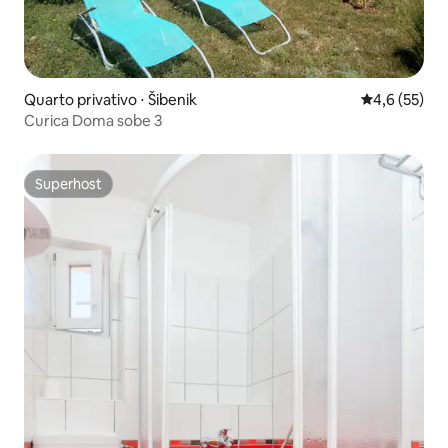
Quarto privativo ⋅ Šibenik
4,6 de uma a
4,6 (55)
Curica Doma sobe 3
Superhost
Superhost