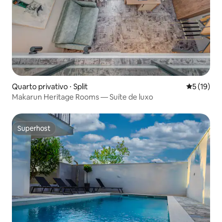
Quarto privativo ⋅ Split
5 de uma a
5 (19)
Makarun Heritage Rooms — Suíte de luxo
Superhost
Superhost