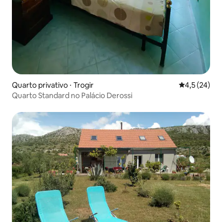
Quarto privativo ⋅ Trogir
4,5 de uma a
4,5 (24)
Quarto Standard no Palácio Derossi