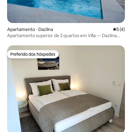
Apartamento ⋅ Dazlina
5 de uma 
5 (4)
Apartamento superior de 2 quartos em Villa — Dazlina
Resort
Preferido dos hóspedes
Preferido dos hóspedes