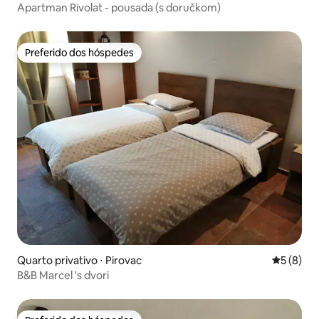
Apartman Rivolat - pousada (s doručkom)
Preferido dos hóspedes
Preferido dos hóspedes
Quarto privativo ⋅ Pirovac
5 de uma 
5 (8)
B&B Marcel 's dvori