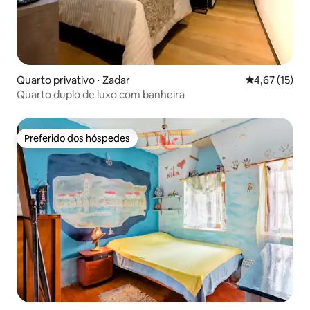
Quarto privativo ⋅ Zadar
4,67 de uma a
4,67 (15)
Quarto duplo de luxo com banheira
Preferido dos hóspedes
Preferido dos hóspedes