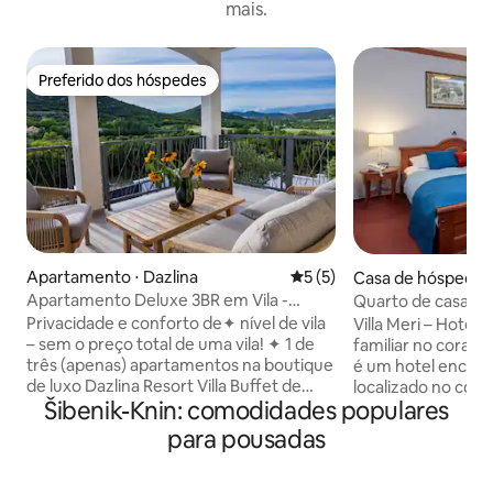
mais.
Preferido dos hóspedes
Preferido dos hóspedes
Apartamento ⋅ Dazlina
5 de uma avaliação média d
5 (5)
Casa de hóspedes 
Apartamento Deluxe 3BR em Vila -
Quarto de casal em
Dazlina Resort
histórico de Trogir
Privacidade e conforto de✦ nível de vila
Villa Meri – Hotel 
– sem o preço total de uma vila! ✦ 1 de
familiar no coração de Tro
três (apenas) apartamentos na boutique
é um hotel encanta
de luxo Dazlina Resort Villa Buffet de
localizado no cora
Šibenik-Knin: comodidades populares
café da manhã✦ gratuito incluído
Trogir, listada pe
diariamente: comece bem todas as
propriedade tota
para pousadas
manhãs Piscina externa✦ aquecida,
combina exterior 
churrasqueira, jardim e deck –
interiores modern
compartilhado com apenas 2 outras
Cada quarto e ap