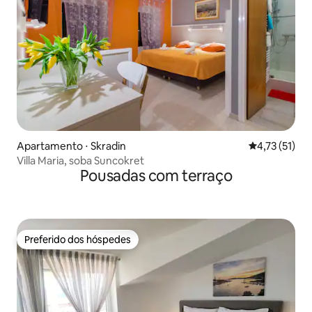
Apartamento ⋅ Skradin
4,73 de uma a
4,73 (51)
Villa Maria, soba Suncokret
Pousadas com terraço
Preferido dos hóspedes
Preferido dos hóspedes