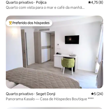
Quarto privativo ⋅ Poljica
4,75 de uma 
4,75 (8)
Quarto com vista para o mar e café da manhã
diretamente na praia
Preferido dos hóspedes
Entre os melhores preferidos dos hóspedes
Quarto privativo ⋅ Seget Donji
5 de uma a
5 (24)
Panorama Kasalo — Casa de Hóspedes Boutique ****