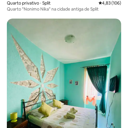
Quarto privativo ⋅ Split
4,83 de uma av
4,83 (106)
Quarto "Nonimo Nika" na cidade antiga de Split