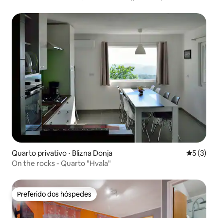
Quarto privativo ⋅ Blizna Donja
5 de uma 
5 (3)
On the rocks - Quarto "Hvala"
Preferido dos hóspedes
Preferido dos hóspedes