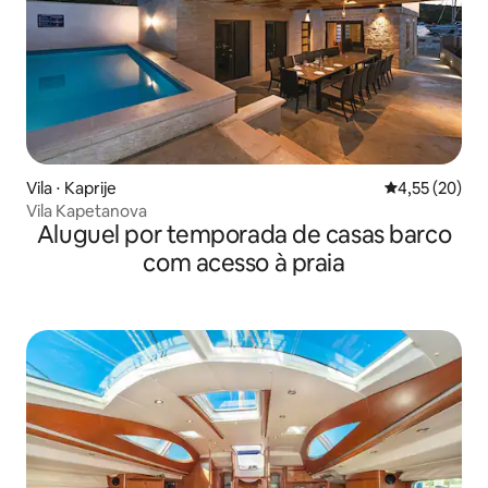
Vila ⋅ Kaprije
4,55 de uma a
4,55 (20)
Vila Kapetanova
Aluguel por temporada de casas barco
com acesso à praia