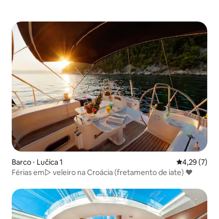
Barco ⋅ Lučica 1
4,29 de uma 
4,29 (7)
Férias em▷ veleiro na Croácia (fretamento de iate) ❤️