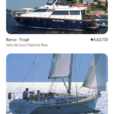
Barco ⋅ Trogir
4,62 de uma a
4,62 (13)
Iate de luxo Paloma Rea