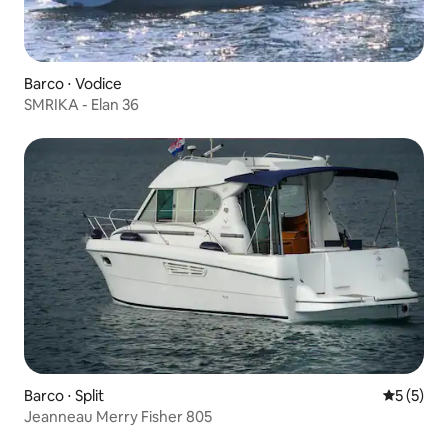
Barco ⋅ Vodice
SMRIKA - Elan 36
Barco ⋅ Split
5 de uma 
5 (5)
Jeanneau Merry Fisher 805