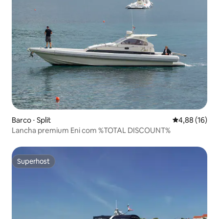
Barco ⋅ Split
4,88 de uma a
4,88 (16)
Lancha premium Eni com %TOTAL DISCOUNT%
Superhost
Superhost