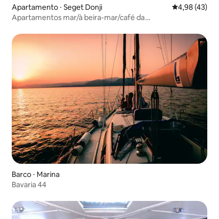
Apartamento ⋅ Seget Donji
4,98 de uma a
4,98 (43)
Apartamentos mar/à beira-mar/café da
manhã/piscina/jacuzzi
Barco ⋅ Marina
Bavaria 44