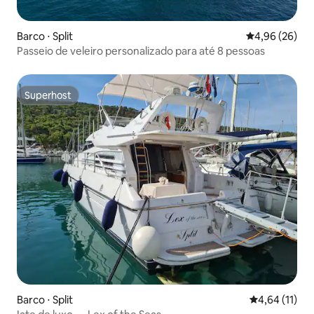
Barco ⋅ Split
4,96 de uma a
4,96 (26)
Passeio de veleiro personalizado para até 8 pessoas
Superhost
Superhost
Barco ⋅ Split
4,64 de uma a
4,64 (11)