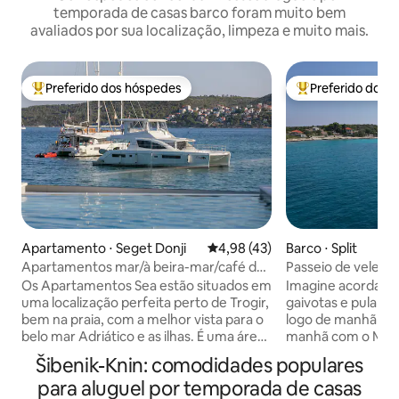
temporada de casas barco foram muito bem
avaliados por sua localização, limpeza e muito mais.
Preferido dos hóspedes
Preferido dos 
Entre os melhores preferidos dos hóspedes
Entre os melhore
Apartamento ⋅ Seget Donji
4,98 de uma avaliação média de
4,98 (43)
Barco ⋅ Split
Apartamentos mar/à beira-mar/café da
Passeio de veleiro
manhã/piscina/jacuzzi
até 8 pessoas
Os Apartamentos Sea estão situados em
Imagine acordar 
uma localização perfeita perto de Trogir,
gaivotas e pular n
bem na praia, com a melhor vista para o
logo de manhã e d
belo mar Adriático e as ilhas. É uma área
manhã com o Mar 
tranquila e silenciosa. Em frente à casa
de fundo. A única 
Šibenik-Knin: comodidades populares
há um calçadão à beira-mar de 3
1.100 ilhas da Croác
para aluguel por temporada de casas
quilômetros de comprimento, que
conforto do seu pr