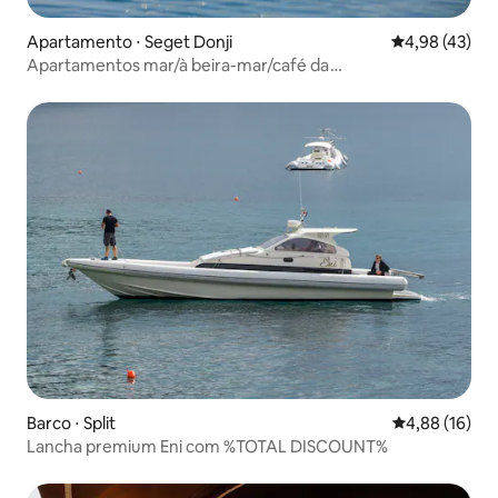
Apartamento ⋅ Seget Donji
4,98 de uma a
4,98 (43)
Apartamentos mar/à beira-mar/café da
manhã/piscina/jacuzzi
Barco ⋅ Split
4,88 de uma a
4,88 (16)
Lancha premium Eni com %TOTAL DISCOUNT%