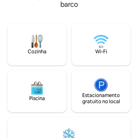
contém anfitriões amigáveis e comida
Nosso veleiro disp
barco
saudável em pequenos restaurantes
banheiros, cozinha
mediterrâneos. Ambos os
gelo, máquina de 
apartamentos estão com excelente
som, painéis solar
localização e acesso muito fácil a Trogir
bebidas e churrasq
(bela cidade antiga com grande seleção
uma viagem de ve
de restaurantes a preços razoáveis) e
uma viagem de um 
Split via táxis de barco.
amigos.
Cozinha
Wi-Fi
Estacionamento
Piscina
gratuito no local