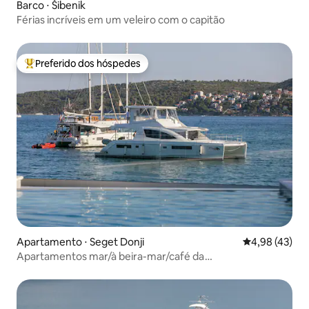
Barco ⋅ Šibenik
Férias incríveis em um veleiro com o capitão
Preferido dos hóspedes
Entre os melhores preferidos dos hóspedes
Apartamento ⋅ Seget Donji
4,98 de uma a
4,98 (43)
Apartamentos mar/à beira-mar/café da
manhã/piscina/jacuzzi