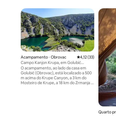
Acampamento ⋅ Obrovac
4,12 de uma avaliação 
4,12 (33)
Campo Kanjon Krupa, em Golubić
Obrovački
O acampamento, ao lado da casa em
Golubić (Obrovac), está localizado a 500
m acima do Krupe Canyon, a 3 km do
Mosteiro de Krupe, a 18 km do Zrmanja e
do Cânion Obrovac, a 1 hora de carro de
Zadar. O mar fica a 30 km de distância.
Ao norte fica o Monte Velebit. Se você
quiser natureza intocada e paz, venha! O
acampamento, ao lado da casa da aldeia
Quarto pri
em Golubić (Obrovac), está localizado a