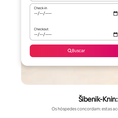
Check-in
Checkout
Buscar
Šibenik-Kni
Os hóspedes concordam: estas aco