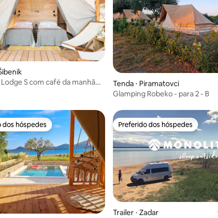
Šibenik
 Lodge S com café da manhã
Tenda ⋅ Piramatovci
Glamping Robeko - para 2 - B
o dos hóspedes
Preferido dos hóspedes
o dos hóspedes
Preferido dos hóspedes
média de 5, 19 avaliações
Trailer ⋅ Zadar