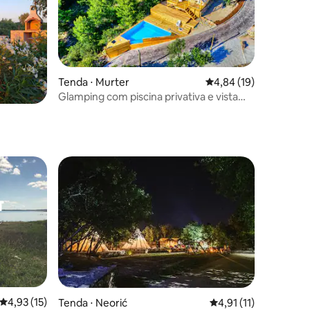
Tenda ⋅ Murter
4,84 de uma avaliação
4,84 (19)
Glamping com piscina privativa e vista
para o mar
4,93 de uma avaliação média de 5, 15 avaliações
4,93 (15)
Tenda ⋅ Neorić
4,91 de uma avaliação
4,91 (11)