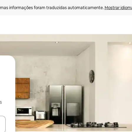
mas informações foram traduzidas automaticamente. 
Mostrar idioma
s
ore-os usando as seta para cima e para baixo do teclado ou tocando e