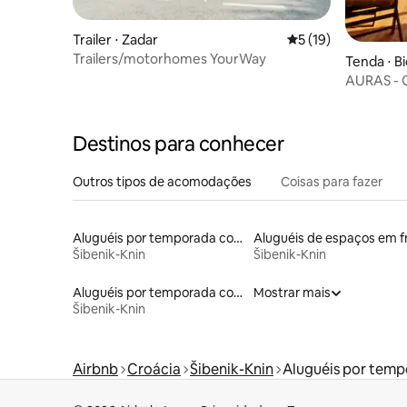
Trailer ⋅ Zadar
5 de uma avaliação 
5 (19)
Trailers/motorhomes YourWay
Tenda ⋅ B
AURAS - G
à beira-m
Destinos para conhecer
Outros tipos de acomodações
Coisas para fazer
Aluguéis por temporada com acesso ao lago
Šibenik-Knin
Šibenik-Knin
Aluguéis por temporada com banheira de hidromassagem
Mostrar mais
Šibenik-Knin
Airbnb
Croácia
Šibenik-Knin
Aluguéis por tem