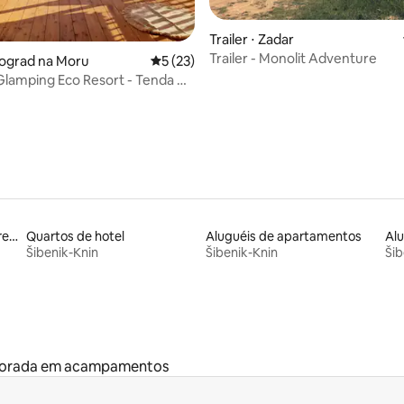
média de 5, 19 avaliações
Trailer ⋅ Zadar
Trailer - Monolit Adventure
iograd na Moru
5 de uma avaliação média de 5, 23 avalia
5 (23)
lamping Eco Resort - Tenda A2
ar
Aluguéis de espaços em frente à praia
Quartos de hotel
Aluguéis de apartamentos
Šibenik-Knin
Šibenik-Knin
Šib
porada em acampamentos