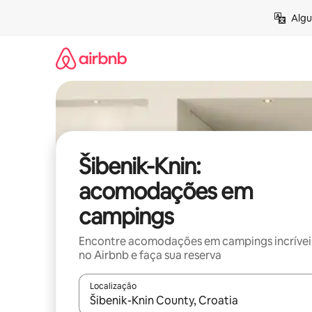
Pular
Algu
para
o
conteúdo
Šibenik-Knin:
acomodações em
campings
Encontre acomodações em campings incrívei
no Airbnb e faça sua reserva
Localização
Quando os resultados estiverem disponíveis, expl