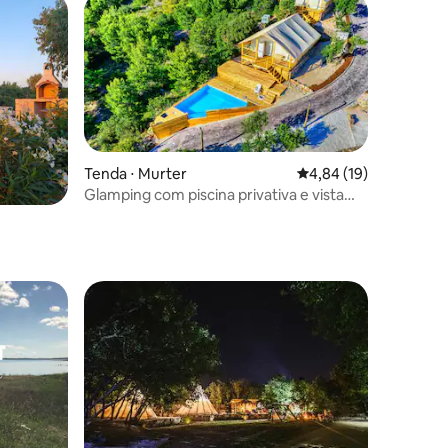
Tenda ⋅ Murter
4,84 de uma avaliação
4,84 (19)
Glamping com piscina privativa e vista
para o mar