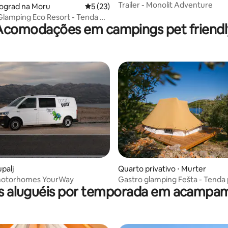
Trailer - Monolit Adventure
iograd na Moru
5 de uma avaliação média de 5, 23 avalia
5 (23)
lamping Eco Resort - Tenda A2
Acomodações em campings pet friendl
ar
upalj
Quarto privativo ⋅ Murter
/motorhomes YourWay
Gastro glamping Fešta - Tenda 
s aluguéis por temporada em acampa
pessoas