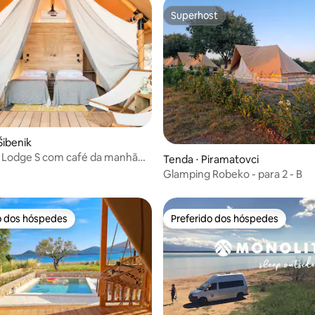
Superhost
Superhost
Šibenik
 Lodge S com café da manhã
Tenda ⋅ Piramatovci
Glamping Robeko - para 2 - B
o dos hóspedes
Preferido dos hóspedes
o dos hóspedes
Preferido dos hóspedes