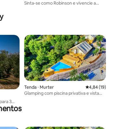
Sinta-se como Robinson e vivencie a
ções
natureza
y
Tenda ⋅ Murter
4,84 de uma avaliação
4,84 (19)
Glamping com piscina privativa e vista
para o mar
para 3
mentos