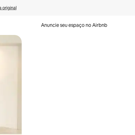
 original
Anuncie seu espaço no Airbnb
 deslizando o dedo na tela.