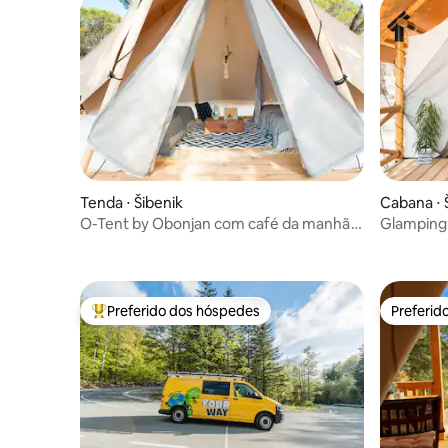
Tenda ⋅ Šibenik
Cabana ⋅ 
O-Tent by Obonjan com café da manhã
Glamping
incluso
incluso
Preferido dos hóspedes
Preferid
Entre os melhores preferidos dos hóspedes
Preferid