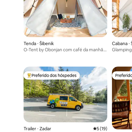
Tenda ⋅ Šibenik
Cabana ⋅ 
O-Tent by Obonjan com café da manhã
Glamping
incluso
incluso
Preferido dos hóspedes
Preferid
Entre os melhores preferidos dos hóspedes
Preferid
Trailer ⋅ Zadar
5 de uma avaliação 
5 (19)