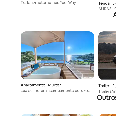
Trailers/motorhomes YourWay
Tenda ⋅ B
AURAS - G
à beira-m
Apartamento ⋅ Murter
Trailer ⋅ R
Lua de mel em acampamento de luxo
Trailers
em Murter — Crovillas
Outro