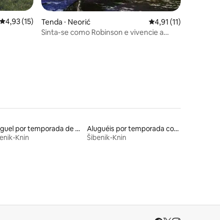
4,93 de uma avaliação média de 5, 15 avaliações
4,93 (15)
Tenda ⋅ Neorić
4,91 de uma avaliação
4,91 (11)
Sinta-se como Robinson e vivencie a
ções
natureza
Aluguel por temporada de barcos
Aluguéis por temporada com caiaque
enik-Knin
Šibenik-Knin