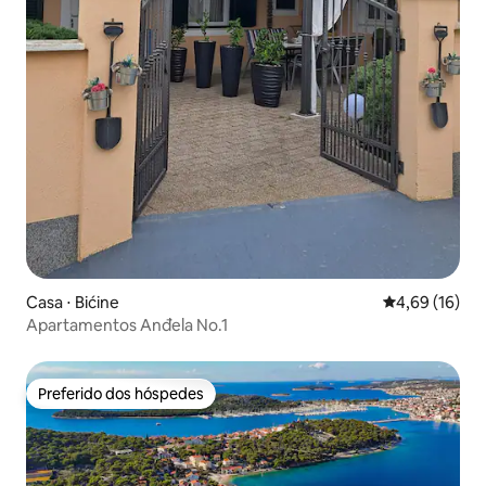
Casa ⋅ Bićine
4,69 de uma a
4,69 (16)
Apartamentos Anđela No.1
Preferido dos hóspedes
Preferido dos hóspedes