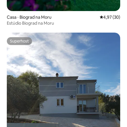
Casa ⋅ Biograd na Moru
4,97 de uma a
4,97 (30)
Estúdio Biograd na Moru
Superhost
Superhost