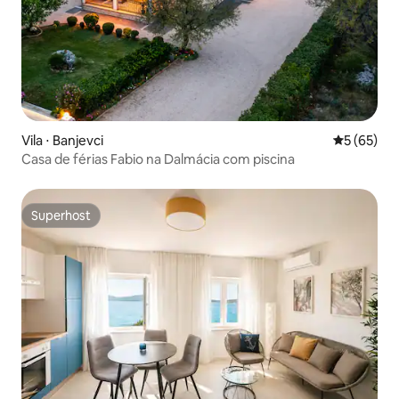
Vila ⋅ Banjevci
5 de uma a
5 (65)
Casa de férias Fabio na Dalmácia com piscina
Superhost
Superhost