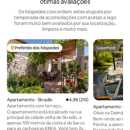
ótimas avaliações
Os hóspedes concordam: estes aluguéis por
temporada de acomodações com acesso a lago
foram muito bem avaliados por sua localização,
limpeza e muito mais.
Preferido dos hóspedes
Superhost
Entre os melhores preferidos dos hóspedes
Superhost
Apartamento ⋅ Skradin
4,98 de uma avaliação média de 
4,98 (210)
Apartamento com terraço
Apartamento ⋅ NP 
mediterrâneo com bicicletas e SUP
O apartamento está localizado na rua
č
Oásis na Dalmácia 
principal da cidade velha de Skradin, a
do Parque Naciona
Bem-vindo ao nos
apenas 100 metros da costa e do barco
Piscina, a apenas 
para as cachoeiras KRKA. Você tem 2x
Nacional de Krka.