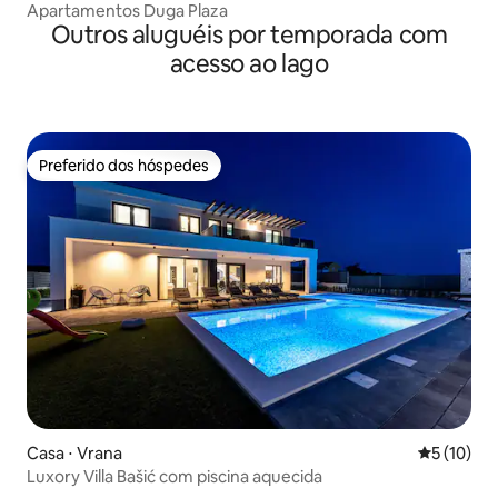
Apartamentos Duga Plaza
Outros aluguéis por temporada com
acesso ao lago
Preferido dos hóspedes
Preferido dos hóspedes
Casa ⋅ Vrana
5 de uma a
5 (10)
Luxory Villa Bašić com piscina aquecida