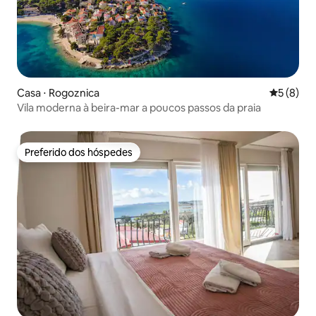
Casa ⋅ Rogoznica
5 de uma 
5 (8)
Vila moderna à beira-mar a poucos passos da praia
Preferido dos hóspedes
Preferido dos hóspedes