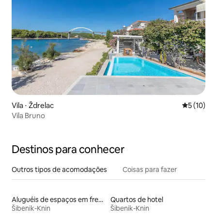
Vila ⋅ Ždrelac
5 de uma a
5 (10)
Vila Bruno
Destinos para conhecer
Outros tipos de acomodações
Coisas para fazer
Aluguéis de espaços em frente à praia
Quartos de hotel
Šibenik-Knin
Šibenik-Knin