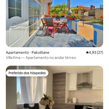
Apartamento ⋅ Pakoštane
4,93 de uma a
4,93 (27)
Villa Ema — Apartamento no andar térreo
Preferido dos hóspedes
Preferido dos hóspedes