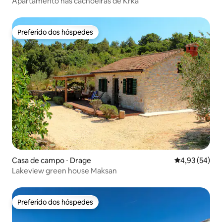
Apartamento nas cachoeiras de Krka
Preferido dos hóspedes
Preferido dos hóspedes
Casa de campo ⋅ Drage
4,93 de uma a
4,93 (54)
Lakeview green house Maksan
Preferido dos hóspedes
Preferido dos hóspedes