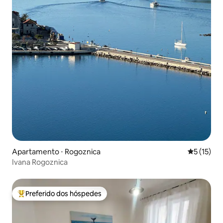
Apartamento ⋅ Rogoznica
5 de uma a
5 (15)
Ivana Rogoznica
Preferido dos hóspedes
Entre os melhores preferidos dos hóspedes