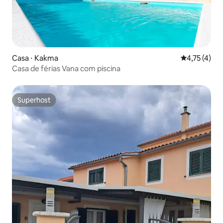
Casa ⋅ Kakma
4,75 de uma 
4,75 (4)
Casa de férias Vana com piscina
Superhost
Superhost