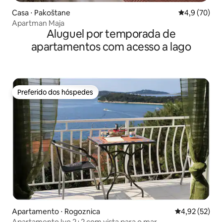
Casa ⋅ Pakoštane
4,9 de uma a
4,9 (70)
Apartman Maja
Aluguel por temporada de
apartamentos com acesso a lago
Preferido dos hóspedes
Preferido dos hóspedes
Apartamento ⋅ Rogoznica
4,92 de uma a
4,92 (52)
Apartamento Ivo 2+2 com vista para o mar