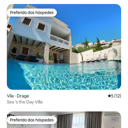
Preferido dos hóspedes
Preferido dos hóspedes
Vila ⋅ Drage
5 de uma a
5 (12)
Sea 's the Day Villa
Preferido dos hóspedes
Preferido dos hóspedes