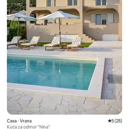
Casa ⋅ Vrana
5 de uma a
5 (25)
Kuća za odmor "Nina"