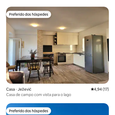
Preferido dos hóspedes
Preferido dos hóspedes
Casa ⋅ Ježević
4,94 de uma a
4,94 (17)
Casa de campo com vista para o lago
Preferido dos hóspedes
Preferido dos hóspedes