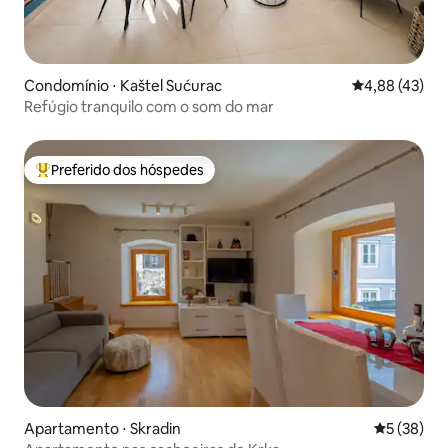
Condomínio ⋅ Kaštel Sućurac
4,88 de uma a
4,88 (43)
Refúgio tranquilo com o som do mar
Preferido dos hóspedes
Entre os melhores preferidos dos hóspedes
Apartamento ⋅ Skradin
5 de uma a
5 (38)