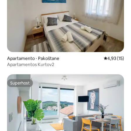
Apartamento ⋅ Pakoštane
4,93 de uma a
4,93 (15)
Apartamentos Kurtov2
Superhost
Superhost