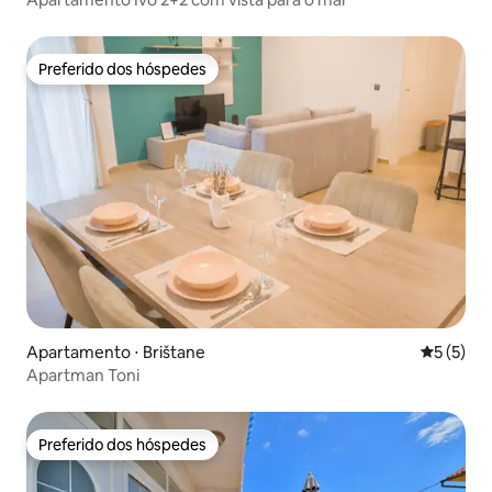
Preferido dos hóspedes
Preferido dos hóspedes
Apartamento ⋅ Brištane
5 de uma 
5 (5)
Apartman Toni
Preferido dos hóspedes
Preferido dos hóspedes