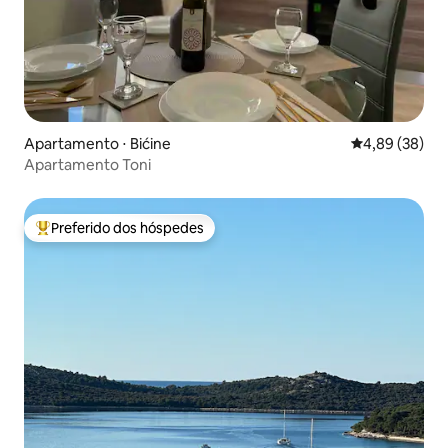
Apartamento ⋅ Bićine
4,89 de uma a
4,89 (38)
Apartamento Toni
Preferido dos hóspedes
Entre os melhores preferidos dos hóspedes