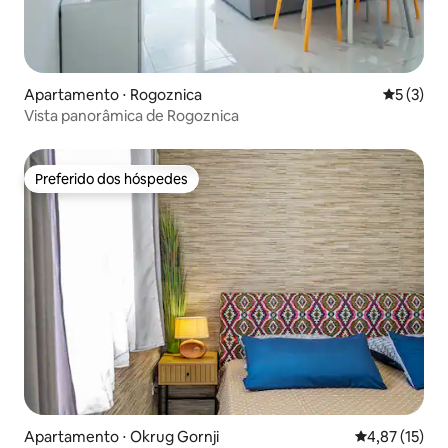
Apartamento ⋅ Rogoznica
5 de uma 
5 (3)
Vista panorâmica de Rogoznica
Preferido dos hóspedes
Preferido dos hóspedes
Apartamento ⋅ Okrug Gornji
4,87 de uma a
4,87 (15)