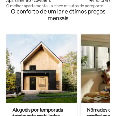
Apartamento ⋅ Lowthers
4,87 de uma av
4,87 (379)
O melhor apartamento - a cinco minutos do aeroporto
O conforto de um lar e ótimos preços
mensais
Aluguéis por temporada
Nômades digit