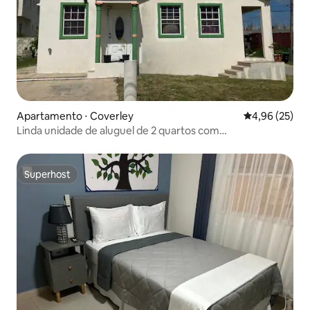
Apartamento ⋅ Coverley
4,96 de uma a
4,96 (25)
Linda unidade de aluguel de 2 quartos com
estacionamento gratuito
Superhost
Superhost