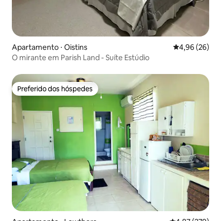
Apartamento ⋅ Oistins
4,96 de uma a
4,96 (26)
O mirante em Parish Land - Suíte Estúdio
Preferido dos hóspedes
Preferido dos hóspedes