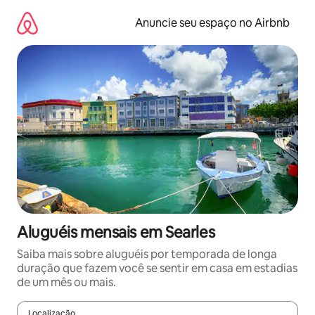
Pular
para
Anuncie seu espaço no Airbnb
o
conteúdo
Aluguéis mensais em Searles
Saiba mais sobre aluguéis por temporada de longa
duração que fazem você se sentir em casa em estadias
de um mês ou mais.
Localização