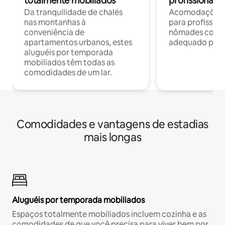
totalmente mobiliados
profissionais 
Da tranquilidade de chalés
Acomodações c
nas montanhas à
para profission
conveniência de
nômades com W
apartamentos urbanos, estes
adequado para 
aluguéis por temporada
mobiliados têm todas as
comodidades de um lar.
Comodidades e vantagens de estadias
mais longas
Aluguéis por temporada mobiliados
Espaços totalmente mobiliados incluem cozinha e as
comodidades de que você precisa para viver bem por