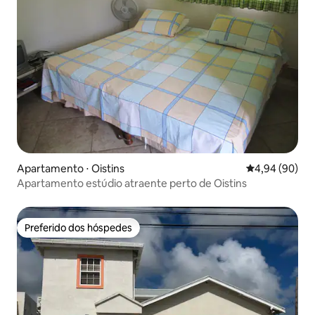
Apartamento ⋅ Oistins
4,94 de uma av
4,94 (90)
Apartamento estúdio atraente perto de Oistins
Preferido dos hóspedes
Preferido dos hóspedes