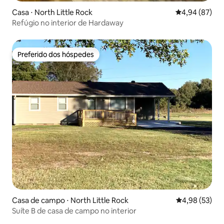
Casa ⋅ North Little Rock
4,94 de uma a
4,94 (87)
Refúgio no interior de Hardaway
Preferido dos hóspedes
Preferido dos hóspedes
Casa de campo ⋅ North Little Rock
4,98 de uma a
4,98 (53)
Suíte B de casa de campo no interior