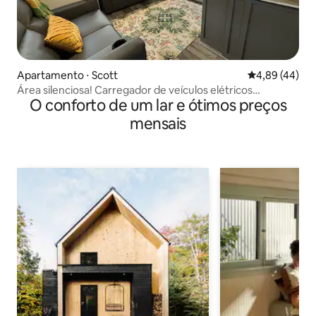
Apartamento ⋅ Scott
4,89 de uma a
4,89 (44)
Área silenciosa! Carregador de veículos elétricos
O conforto de um lar e ótimos preços
disponível
mensais