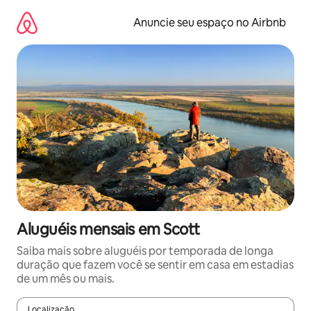
Pular
para
Anuncie seu espaço no Airbnb
o
conteúdo
Aluguéis mensais em Scott
Saiba mais sobre aluguéis por temporada de longa
duração que fazem você se sentir em casa em estadias
de um mês ou mais.
Localização