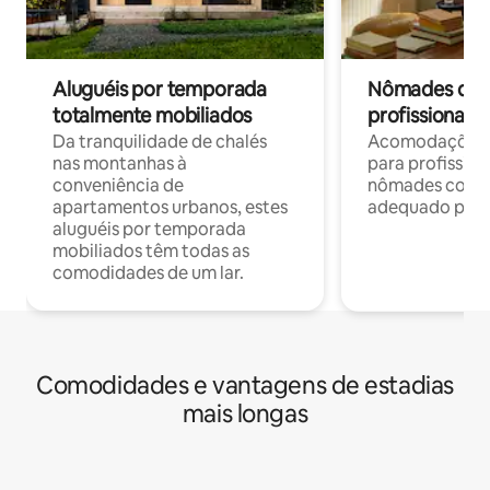
Aluguéis por temporada
Nômades digit
totalmente mobiliados
profissionais 
Da tranquilidade de chalés
Acomodações c
nas montanhas à
para profission
conveniência de
nômades com W
apartamentos urbanos, estes
adequado para 
aluguéis por temporada
mobiliados têm todas as
comodidades de um lar.
Comodidades e vantagens de estadias
mais longas