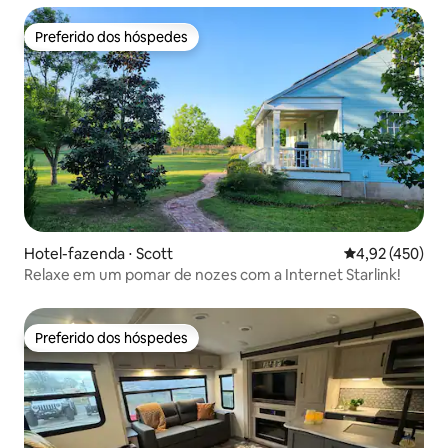
Preferido dos hóspedes
Preferido dos hóspedes
Hotel-fazenda ⋅ Scott
4,92 de uma av
4,92 (450)
Relaxe em um pomar de nozes com a Internet Starlink!
Preferido dos hóspedes
Preferido dos hóspedes