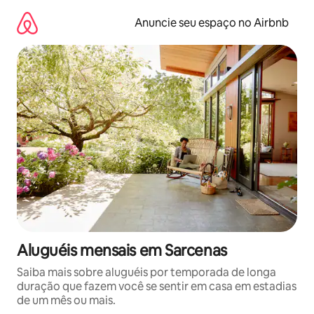
Pular
para
Anuncie seu espaço no Airbnb
o
conteúdo
Aluguéis mensais em Sarcenas
Saiba mais sobre aluguéis por temporada de longa
duração que fazem você se sentir em casa em estadias
de um mês ou mais.