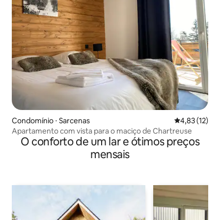
Condomínio ⋅ Sarcenas
4,83 de uma a
4,83 (12)
Apartamento com vista para o maciço de Chartreuse
O conforto de um lar e ótimos preços
mensais