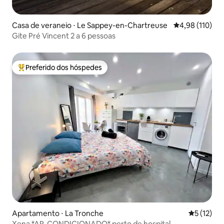
Casa de veraneio ⋅ Le Sappey-en-Chartreuse
4,98 de uma av
4,98 (110)
Gite Pré Vincent 2 a 6 pessoas
Preferido dos hóspedes
Entre os melhores preferidos dos hóspedes
Apartamento ⋅ La Tronche
5 de uma a
5 (12)
Xena *AR-CONDICIONADO* perto de hospital