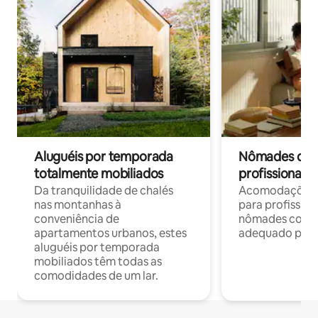
Aluguéis por temporada
Nômades digit
totalmente mobiliados
profissionais 
Da tranquilidade de chalés
Acomodações c
nas montanhas à
para profission
conveniência de
nômades com W
apartamentos urbanos, estes
adequado para 
aluguéis por temporada
mobiliados têm todas as
comodidades de um lar.