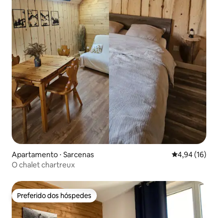
Apartamento ⋅ Sarcenas
4,94 de uma a
4,94 (16)
O chalet chartreux
Preferido dos hóspedes
Preferido dos hóspedes