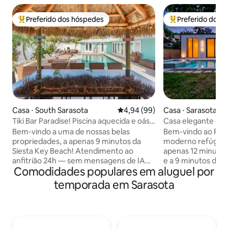
Preferido dos hóspedes
Preferido dos 
Entre os melhores preferidos dos hóspedes
Entre os melhore
Casa ⋅ South Sarasota
4,94 de uma avaliação média de
4,94 (99)
Casa ⋅ Sarasota
Tiki Bar Paradise! Piscina aquecida e oásis
Casa elegante com
de jogos!
perto de Siesta Ke
Bem-vindo a uma de nossas belas
Bem-vindo ao Palm
propriedades, a apenas 9 minutos da
moderno refúgio d
Siesta Key Beach! Atendimento ao
apenas 12 minutos 
anfitrião 24h — sem mensagens de IA
e a 9 minutos do c
Comodidades populares em aluguel por
ou taxas ocultas. Linda PISCINA
deslumbrante casa
AQUECIDA e Bar Tiki. Corn hole, jogo de
tetos altos, janela
temporada em Sarasota
anel ou pong de água em terra firme ou
acabamentos de de
jogar vôlei, basquete ou pong de cerveja
luxo, espaços de e
na piscina. Leve a competição para
luminosos e uma pi
dentro da Sala de Jogos para jogar bilhar
aquecida com spa.