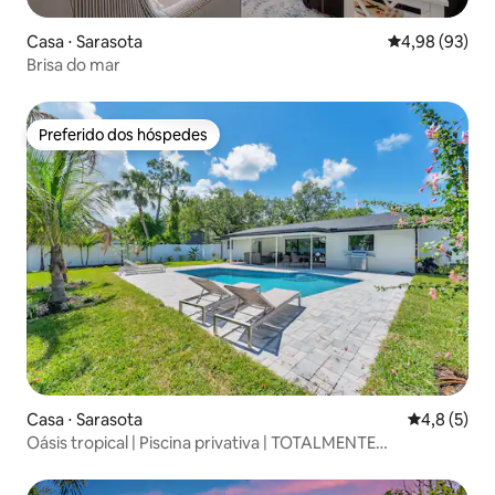
Casa ⋅ Sarasota
4,98 de uma a
4,98 (93)
Brisa do mar
Preferido dos hóspedes
Preferido dos hóspedes
Casa ⋅ Sarasota
4,8 de uma 
4,8 (5)
Oásis tropical | Piscina privativa | TOTALMENTE
remodelada