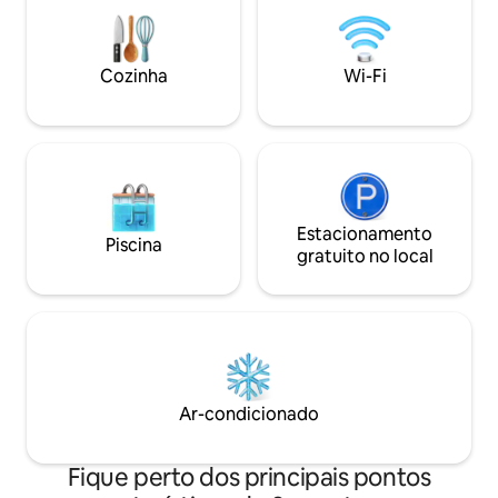
ou qualquer número de jogos de
de cama premium, 
cartas/tabuleiro em família. Relaxe na
cozinha totalment
acolhedora sala de estar com lareira e na
ao ar livre, área d
cozinha totalmente equipada. A poucos
necessário para as
Cozinha
Wi-Fi
minutos de Siesta Key, do Village e do
família ou uma vi
centro de SRQ.
Estacionamento
Piscina
gratuito no local
Ar-condicionado
Fique perto dos principais pontos