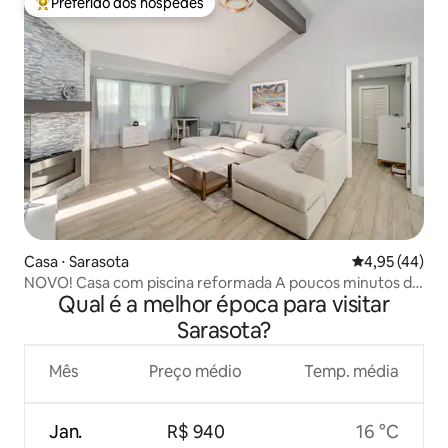
Preferido dos hóspedes
Entre os melhores preferidos dos hóspedes
Casa ⋅ Sarasota
4,95 de uma a
4,95 (44)
NOVO! Casa com piscina reformada A poucos minutos da
Qual é a melhor época para visitar
praia de Siesta Key
Sarasota?
Mês
Preço médio
Temp. média
Jan.
R$ 940
16 °C