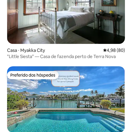
Casa ⋅ Myakka City
4,98 de uma av
4,98 (80)
"Little Siesta" — Casa de fazenda perto de Terra Nova
Preferido dos hóspedes
Preferido dos hóspedes