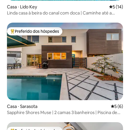
Casa ⋅ Lido Key
5 de uma a
5 (14)
Linda casa à beira do canal com doca | Caminhe até a
praia!
Preferido dos hóspedes
Entre os melhores preferidos dos hóspedes
Casa ⋅ Sarasota
5 de uma 
5 (6)
Sapphire Shores Muse | 2 camas 3 banheiros | Piscina de
luxo