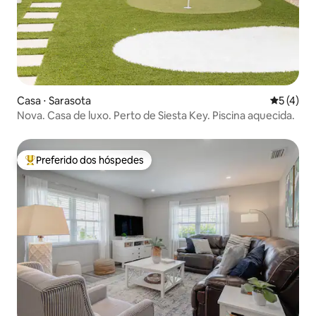
Casa ⋅ Sarasota
5 de uma 
5 (4)
Nova. Casa de luxo. Perto de Siesta Key. Piscina aquecida.
Preferido dos hóspedes
Entre os melhores preferidos dos hóspedes