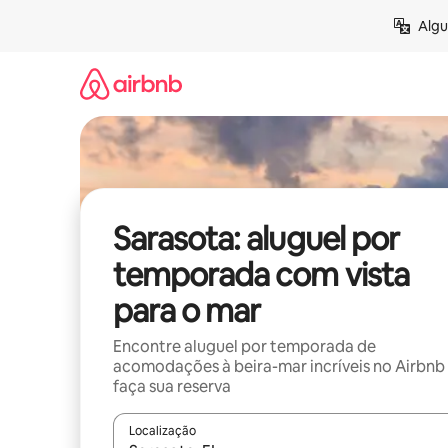
Pular
Algu
para
o
conteúdo
Sarasota: aluguel por
temporada com vista
para o mar
Encontre aluguel por temporada de
acomodações à beira-mar incríveis no Airbnb
faça sua reserva
Localização