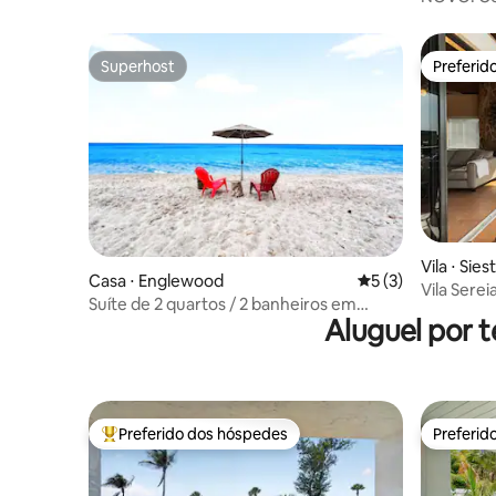
AMI
Superhost
Preferid
Superhost
Preferid
Vila ⋅ Sie
Casa ⋅ Englewood
5 de uma avaliação
5 (3)
Vila Serei
Suíte de 2 quartos / 2 banheiros em
cobertur
Aluguel por 
frente à praia – caiaques – pranchas de
SUP – bicicletas – animais de estimação
Preferido dos hóspedes
Preferid
Entre os melhores preferidos dos hóspedes
Preferid