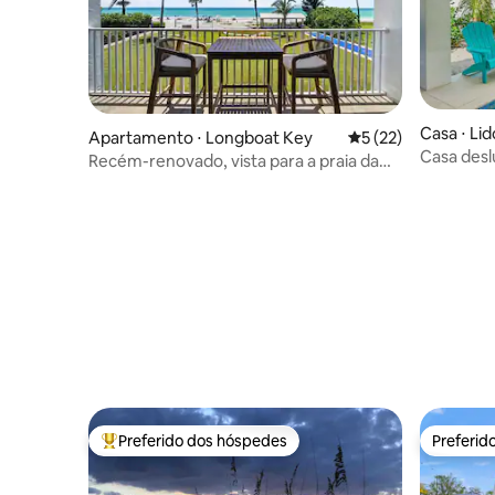
Casa ⋅ Li
Apartamento ⋅ Longboat Key
5 de uma avaliação 
5 (22)
Casa desl
Recém-renovado, vista para a praia da
escorrega
varanda, Unidade 203
Preferido dos hóspedes
Preferid
Entre os melhores preferidos dos hóspedes
Preferid