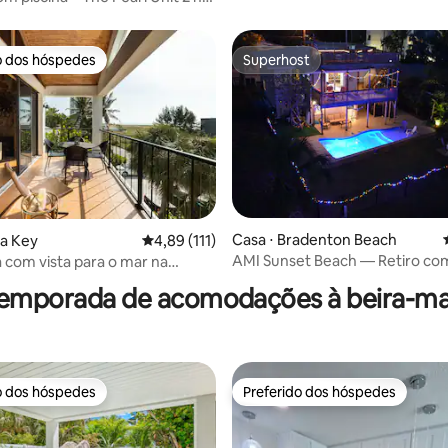
o dos hóspedes
Superhost
o dos hóspedes
Superhost
Casa ⋅ Bradenton Beach
sta Key
4,89 de uma avaliação média de 5, 111 avalia
4,89 (111)
 média de 5, 3 avaliações
AMI Sunset Beach — Retiro com
a com vista para o mar na
para o golfo c/ piscina e decks
a
temporada de acomodações à beira-ma
o dos hóspedes
Preferido dos hóspedes
o dos hóspedes
Preferido dos hóspedes