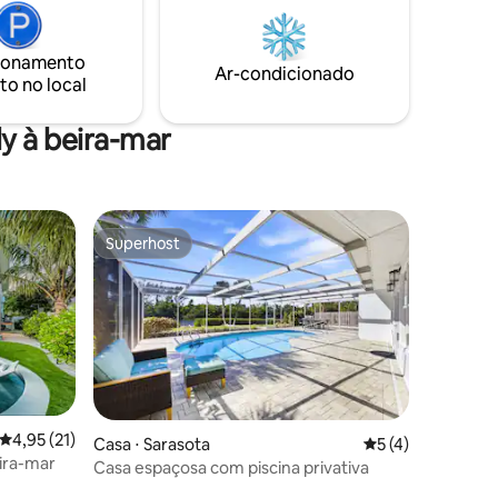
 isolada.
hidromassagem, use a academia e as
em nosso
quadras do local e aproveite as cadeiras
each at
de praia, o guarda-sol e o carrinho
ionamento
todos os
Ar-condicionado
fornecidos para dias de praia sem
to no local
 na minha
esforço.
o...!
y à beira-mar
Superhost
Superhost
4,95 de uma avaliação média de 5, 21 avaliações
4,95 (21)
Casa ⋅ Sarasota
5 de uma avaliaçã
5 (4)
eira-mar
Casa espaçosa com piscina privativa
ções