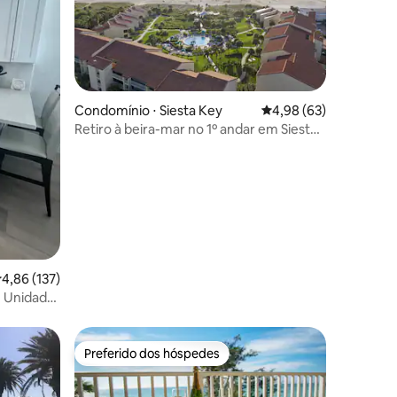
ções
Condomínio ⋅ Siesta Key
4,98 de uma avaliação
4,98 (63)
Retiro à beira-mar no 1º andar em Siesta
Dunes
,86 de uma avaliação média de 5, 137 avaliações
4,86 (137)
e Unidade
Preferido dos hóspedes
Preferido dos hóspedes