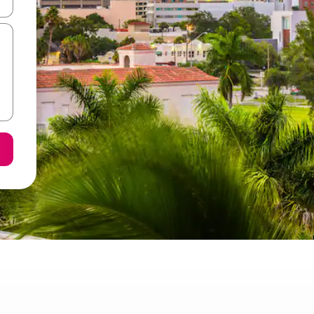
ore-os usando as seta para cima e para baixo do teclado ou tocando e