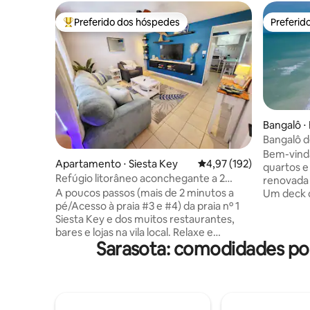
Preferido dos hóspedes
Preferid
Entre os melhores preferidos dos hóspedes
Preferid
Bangalô ⋅
Bangalô d
baía e d
Bem-vinda
Apartamento ⋅ Siesta Key
4,97 de uma avaliação m
4,97 (192)
quartos e
Refúgio litorâneo aconchegante a 2
renovada 
minutos a pé da praia e da vila
A poucos passos (mais de 2 minutos a
Um deck d
pé/Acesso à praia #3 e #4) da praia nº 1
banheira 
Siesta Key e dos muitos restaurantes,
beliche a
bares e lojas na vila local. Relaxe e
sofá-cama quee
Sarasota: comodidades po
recarregue as baterias neste tranquilo e
FI de alta
acolhedor condomínio costeiro de 1
eletrodom
cama/1 banheiro em Siesta Key com
muito mais
sofá-cama queen size. Unidade
semi-priv
totalmente abastecida no andar de cima
casas unif