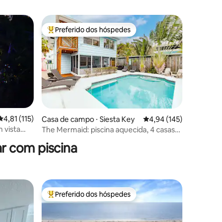
Preferido dos hóspedes
Entre os melhores preferidos dos hóspedes
4,81 de uma avaliação média de 5, 115 avaliações
4,81 (115)
ções
Casa de campo ⋅ Siesta Key
4,94 de uma avaliação 
4,94 (145)
 vista
The Mermaid: piscina aquecida, 4 casas
até a praia
r com piscina
Preferido dos hóspedes
Entre os melhores preferidos dos hóspedes