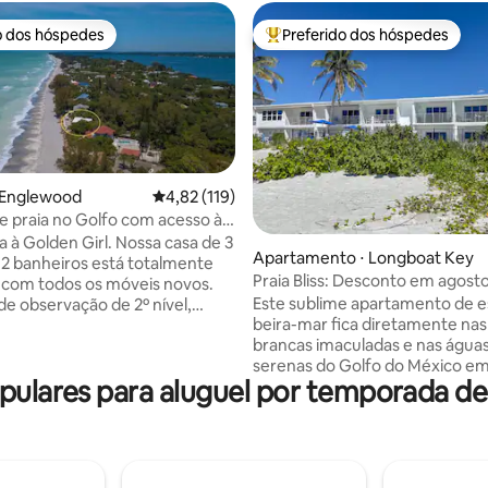
o dos hóspedes
Preferido dos hóspedes
o dos hóspedes
Entre os melhores preferidos d
 Englewood
4,82 de uma avaliação média de 5, 119 avalia
4,82 (119)
e praia no Golfo com acesso à
eck também!
 à Golden Girl. Nossa casa de 3
édia de 5, 192 avaliações
Apartamento ⋅ Longboat Key
 2 banheiros está totalmente
Praia Bliss: Desconto em agost
com todos os móveis novos.
setembro!
Este sublime apartamento de e
e observação de 2º nível,
beira-mar fica diretamente nas
de hidromassagem privada,
brancas imaculadas e nas águas
comoda 6, dois bdrms com reis,
serenas do Golfo do México e
n em LR, lavanderia, WI-
pulares para aluguel por temporada d
Longboat Key, Flórida! No térr
 velocidade, todos os novos
vista para a piscina aquecida e 
ésticos, TVs inteligentes,
mar, este estúdio de sonho é id
! Lanai se abre para a praia
ver o pôr do sol a partir de um l
ada e um bairro tranquilo de
privativo. Faça uma caminhada
amiliares. Há acesso à baía