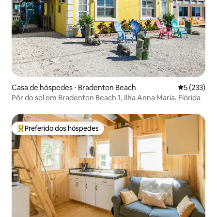
Casa de hóspedes ⋅ Bradenton Beach
5 de uma av
5 (233)
Pôr do sol em Bradenton Beach 1, Ilha Anna Maria, Flórida
Preferido dos hóspedes
Entre os melhores preferidos dos hóspedes