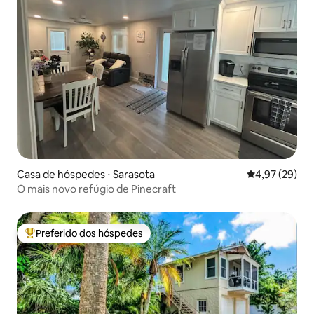
Casa de hóspedes ⋅ Sarasota
4,97 de uma a
4,97 (29)
O mais novo refúgio de Pinecraft
Preferido dos hóspedes
Entre os melhores preferidos dos hóspedes