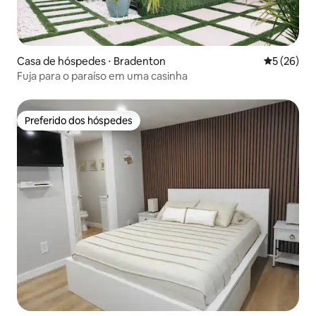
Casa de hóspedes ⋅ Bradenton
5 de uma a
5 (26)
Fuja para o paraíso em uma casinha
Preferido dos hóspedes
Preferido dos hóspedes