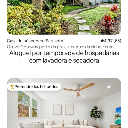
Casa de hóspedes ⋅ Sarasota
4,97 de uma a
4,97 (65)
Grove Getaway perto da praia + centro da cidade com
Aluguel por temporada de hospedarias
piscina!
com lavadora e secadora
Preferido dos hóspedes
Entre os melhores preferidos dos hóspedes