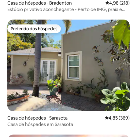
Casa de hóspedes ⋅ Bradenton
4,98 de uma av
4,98 (218)
Estúdio privativo aconchegante • Perto de IMG, praia e
aeroporto
Preferido dos hóspedes
Preferido dos hóspedes
Casa de hóspedes ⋅ Sarasota
4,85 de uma ava
4,85 (369)
Casa de hóspedes em Sarasota