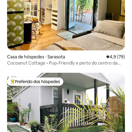
Casa de hóspedes ⋅ Sarasota
4,9 de uma a
4,9 (79)
Cocoanut Cottage • Pup-Friendly e perto do centro da
cidade
Preferido dos hóspedes
Entre os melhores preferidos dos hóspedes