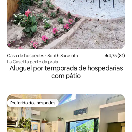
Casa de hóspedes ⋅ South Sarasota
4,75 de uma a
4,75 (81)
La Casetta perto da praia
Aluguel por temporada de hospedarias
com pátio
Preferido dos hóspedes
Preferido dos hóspedes