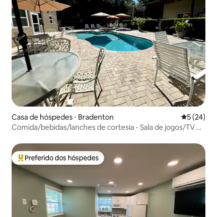
Casa de hóspedes ⋅ Bradenton
5 de uma a
5 (24)
Comida/bebidas/lanches de cortesia - Sala de jogos/TV de
86 polegadas
Preferido dos hóspedes
Entre os melhores preferidos dos hóspedes