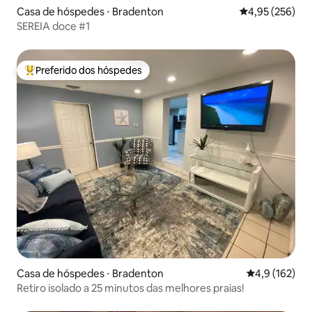
Casa de hóspedes ⋅ Bradenton
4,95 de uma av
4,95 (256)
SEREIA doce #1
Preferido dos hóspedes
Entre os melhores preferidos dos hóspedes
Casa de hóspedes ⋅ Bradenton
4,9 de uma av
4,9 (162)
Retiro isolado a 25 minutos das melhores praias!