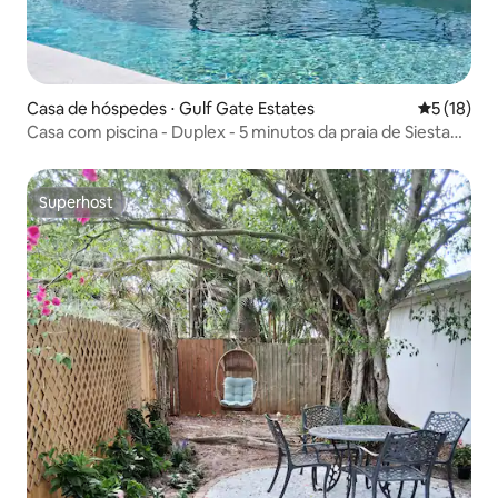
Casa de hóspedes ⋅ Gulf Gate Estates
5 de uma a
5 (18)
Casa com piscina - Duplex - 5 minutos da praia de Siesta
Key
Superhost
Superhost