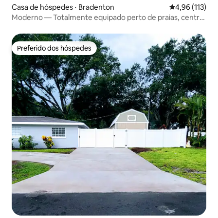
Casa de hóspedes ⋅ Bradenton
4,96 de uma av
4,96 (113)
Moderno — Totalmente equipado perto de praias, centro
e IMG
Preferido dos hóspedes
Preferido dos hóspedes