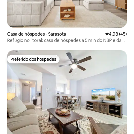
Casa de hóspedes ⋅ Sarasota
4,98 de uma a
4,98 (45)
Refúgio no litoral: casa de hóspedes a 5 min do NBP e da
UTC!
Preferido dos hóspedes
Preferido dos hóspedes