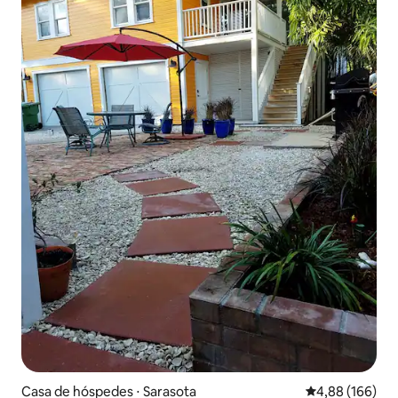
Casa de hóspedes ⋅ Sarasota
4,88 de uma av
4,88 (166)