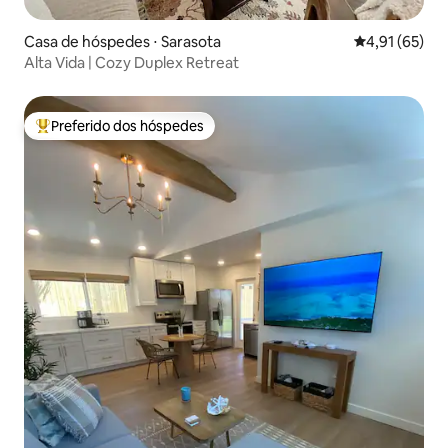
Casa de hóspedes ⋅ Sarasota
4,91 de uma a
4,91 (65)
Alta Vida | Cozy Duplex Retreat
Preferido dos hóspedes
Entre os melhores preferidos dos hóspedes