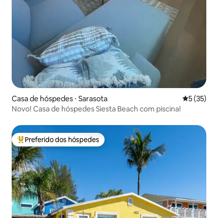
Casa de hóspedes ⋅ Sarasota
5 de uma a
5 (35)
Novo! Casa de hóspedes Siesta Beach com piscina!
Preferido dos hóspedes
Entre os melhores preferidos dos hóspedes