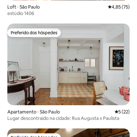
Loft ⋅ São Paulo
4,85 de uma a
4,85 (75)
estúdio 1406
Preferido dos hóspedes
Preferido dos hóspedes
Apartamento ⋅ São Paulo
5 de uma a
5 (22)
Lugar descontraído na cidade: Rua Augusta x Paulista