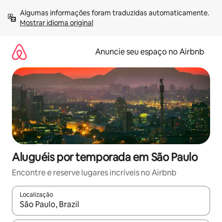
Pular
Algumas informações foram traduzidas automaticamente. 
para
Mostrar idioma original
o
conteúdo
Anuncie seu espaço no Airbnb
Aluguéis por temporada em São Paulo
Encontre e reserve lugares incríveis no Airbnb
Localização
Quando os resultados estiverem disponíveis, explore-os usando