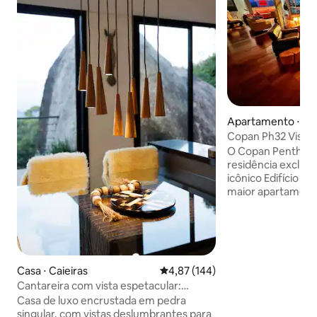
Apartamento ⋅ Sã
Copan Ph32 Vista
Andar · 280m²
O Copan Penthou
residência exclusi
icônico Edifício C
maior apartamento
oferecendo vista
impressionante de
une arquitetura 
brasileira e ambien
criando atmosfera 
Casa ⋅ Caieiras
4,87 de uma avaliação média de 
4,87 (144)
Possui duas suíte
Cantareira com vista espetacular:
escritório privativ
natureza & luxo
executivos, criativ
Casa de luxo encrustada em pedra
buscam conforto, 
singular, com vistas deslumbrantes para