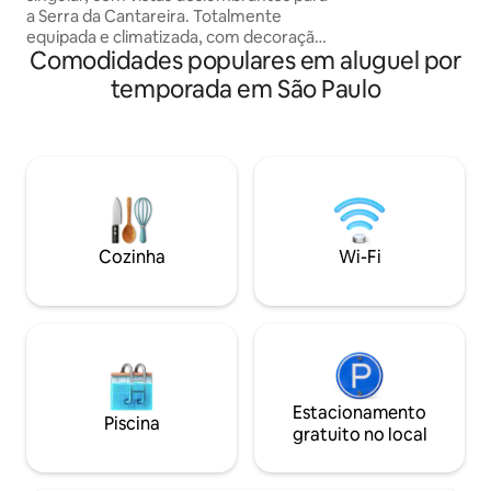
experiência única 
a Serra da Cantareira. Totalmente
equipada e climatizada, com decoração
Comodidades populares em aluguel por
sofisticada, lareira, biblioteca, espaço
exclusivo de trabalho, deck com jacuzzi,
temporada em São Paulo
churrasqueira. Suíte master romântica
com banheira panorâmica .
Tranquilidade e segurança de um
condomínio fechado. Observação; Para
fotos e filmagens com fins comerciais,
solicitamos que entre em contato
conosco pelo Airbnb para consultar os
valores e regras aplicáveis.
Cozinha
Wi-Fi
Estacionamento
Piscina
gratuito no local