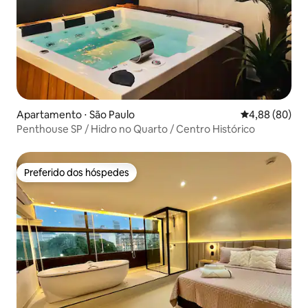
Apartamento ⋅ São Paulo
4,88 de uma av
4,88 (80)
Penthouse SP / Hidro no Quarto / Centro Histórico
Preferido dos hóspedes
Preferido dos hóspedes