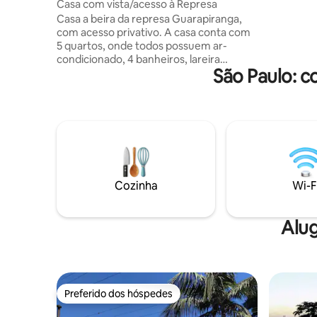
Casa com vista/acesso à Represa
suíte ma
Casa a beira da represa Guarapiranga,
Saguis e 
com acesso privativo. A casa conta com
mais únic
5 quartos, onde todos possuem ar-
passeios 
condicionado, 4 banheiros, lareira
aquáticas
São Paulo: c
interna, churrasqueira. ESPAÇO
parque co
FAMILIAR - NÃO É PERMITIDO FESTAS E
SOM ALTO. No condomínio você pode
realizar aulas ou alugar equipamentos de
stand-up, windsurf, vela, fazer passeios
de veleiro e a cavalo e também fazer
trilhas a pé ou de bicicleta! Permitimos
apenas cachorros de pequeno porte.
Não é permitido que os cachorros
Cozinha
Wi-F
entrem na hidromassagem.
Alug
Preferido dos hóspedes
Preferido dos hóspedes