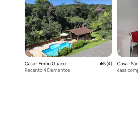
Casa ⋅ Embu Guaçu
5 de uma avaliação
5 (4)
Casa ⋅ Sã
Recanto 4 Elementos
casa com