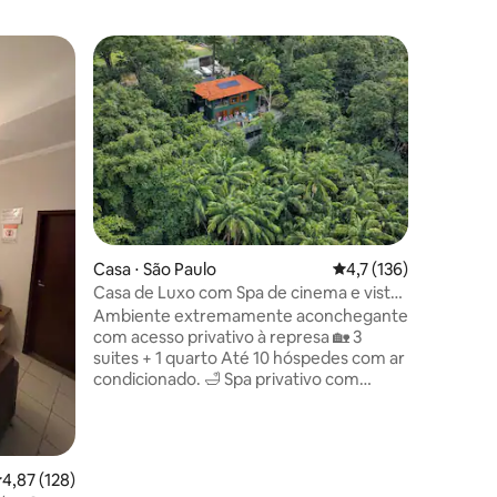
Casa ⋅ Pa
Prefe
Entre o
Casa de 
fechado
A nossa 
bem cuida
preparam
para rece
amigos. E
Residenci
das Palme
próximo 
Casa ⋅ São Paulo
4,7 de uma avaliação 
4,7 (136)
Guarapiranga. informam
Casa de Luxo com Spa de cinema e vista
ções
chuvosos, e c
maravilhosa
Ambiente extremamente aconchegante
falta de 
com acesso privativo à represa 🏡 3
energia. a Internet 
suites + 1 quarto Até 10 hóspedes com ar
alguns pontos. Wi-Fi s
condicionado. 🛁 Spa privativo com
energia
Jacuzzi, telão, sauna seca e úmida. 🍷
Área gourmet com churrasqueira e deck
panorâmico recém reformado. 🌿
Floresta arborizada com animais
,87 de uma avaliação média de 5, 128 avaliações
4,87 (128)
selvagens, como tucanos, araras,