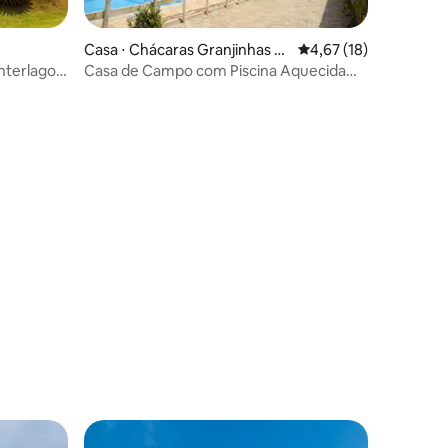
Casa ⋅ Chácaras Granjinhas R
4,67 de uma avaliação
4,67 (18)
egina Maria
nterlagos
Casa de Campo com Piscina Aquecida
Top Elétrica.
ções