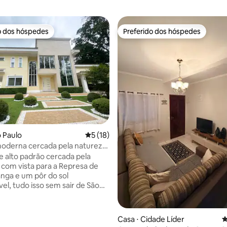
o dos hóspedes
Preferido dos hóspedes
o dos hóspedes
Preferido dos hóspedes
o Paulo
5 de uma avaliação média de 5, 18 avalia
5 (18)
oderna cercada pela natureza
aulo
 alto padrão cercada pela
 com vista para a Represa de
nga e um pôr do sol
el, tudo isso sem sair de São
apenas 10 minutos do
 de Interlagos. São 1.640m²
o e 900m² construídos, piscina
média de 5, 55 avaliações
Casa ⋅ Cidade Líder
4
ha, quartos com varanda e