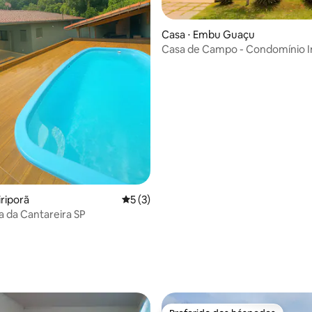
Casa ⋅ Embu Guaçu
Casa de Campo - Condomínio I
Sul
iriporã
5 de uma avaliação média de 5, 3 avalia
5 (3)
a da Cantareira SP
 média de 5, 6 avaliações