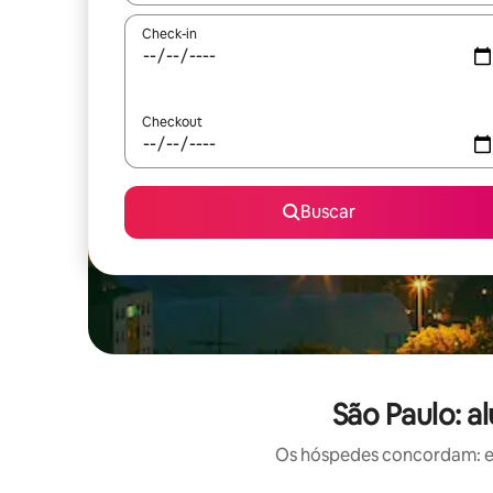
Check-in
Checkout
Buscar
São Paulo: a
Os hóspedes concordam: est