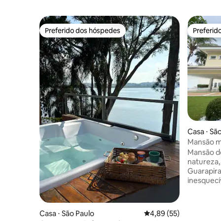
Preferido dos hóspedes
Preferid
Preferido dos hóspedes
Preferid
Casa ⋅ Sã
Mansão m
em São P
Mansão de
natureza,
Guarapira
inesquecív
Paulo. A 
Autódromo
de terren
Casa ⋅ São Paulo
4,89 de uma avaliação 
4,89 (55)
com prain