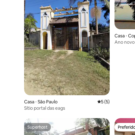
Casa ⋅ C
Ano novo casa pé na ág
Guarapir
Casa ⋅ São Paulo
5 de uma avaliação
5 (5)
Sítio portal das eags
Superhost
Preferid
Superhost
Preferid