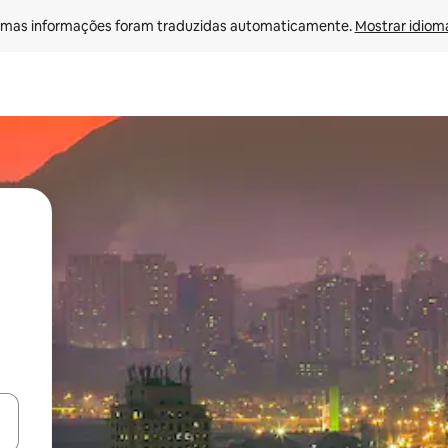
mas informações foram traduzidas automaticamente. 
Mostrar idioma
ore-os usando as seta para cima e para baixo do teclado ou tocando e