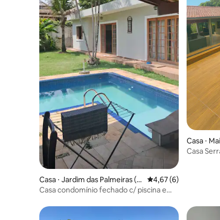
Casa ⋅ Ma
Casa Serr
Casa ⋅ Jardim das Palmeiras (Z
4,67 de uma avaliação
4,67 (6)
ona Sul)
Casa condomínio fechado c/ piscina e
quadra