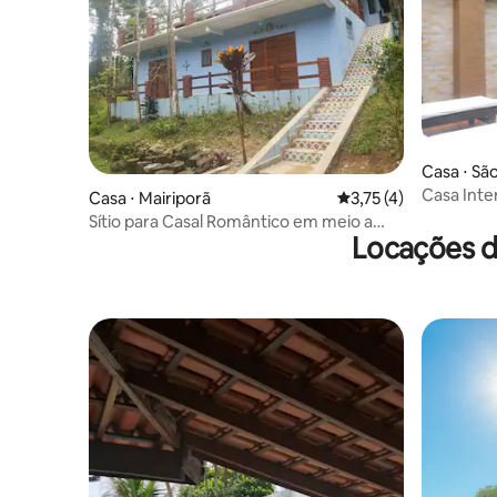
Casa ⋅ Sã
Casa I
Casa ⋅ Mairiporã
3,75 de uma avaliaçã
3,75 (4)
Sítio para Casal Romântico em meio a
Locações d
Natureza!!