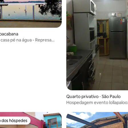
opacabana
ua - Represa
anga
 média de 5, 5 avaliações
Quarto privativo ⋅ São Paulo
Hospedagem evento lollapaloo
o dos hóspedes
o dos hóspedes