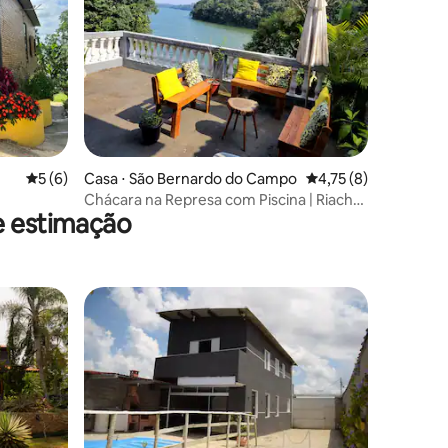
ções
5 de uma avaliação média de 5, 6 avaliações
5 (6)
Casa ⋅ São Bernardo do Campo
4,75 de uma avaliaçã
4,75 (8)
Chácara na Represa com Piscina | Riacho
e estimação
Grande/SBC