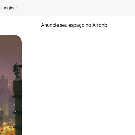
 original
Anuncie seu espaço no Airbnb
 deslizando o dedo na tela.