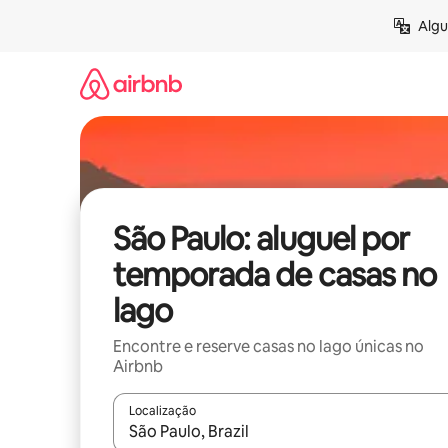
Pular
Algu
para
o
conteúdo
São Paulo: aluguel por
temporada de casas no
lago
Encontre e reserve casas no lago únicas no
Airbnb
Localização
Quando os resultados estiverem disponíveis, expl