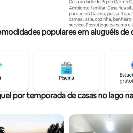
Casa ao lado do Pq do Carmo
ster com hidromassagem.
Próx Neo Quimic
Ambiente familiar. Casa fica si
esquilos tornam a experiência
parque do Carmo, possui 1 quar
a. Marina a 5 minutos para
camas , sala, cozinha, banheiro
de lancha e atividades
serviço. Possui jogo de cama e tv com
. Região com restaurantes,
omodidades populares em aluguéis de 
todos canais, tem todos os utens
m píer público e iates clubes.
geladeira, fogão, microondas, 
máquina de lavar + Fica ao lado do
parque do Carmo e Sesc Itaque
Próximo ao shopping Aricandu
Itaquera. Próximo ao estádio Neo
Química Corinthians. Ao lado de grandes
redes de supermercado, farmá
Estac
açougues restaurantes, rodízio
i
Piscina
gratui
japoneses e carne.
uel por temporada de casas no lago na