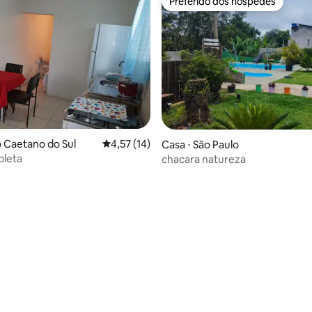
Preferido dos hóspedes
Preferido dos hóspedes
 média de 5, 4 avaliações
o Caetano do Sul
4,57 de uma avaliação média de 5, 14 avalia
4,57 (14)
Casa ⋅ São Paulo
pleta
chacara natureza