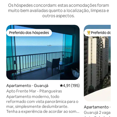
Os hóspedes concordam: estas acomodações foram
muito bem avaliadas quanto a localização, limpeza e
outros aspectos.
Preferido dos hóspedes
Preferido dos 
Preferido dos hóspedes
Entre os melhore
Apartamento ⋅ Guarujá
4,91 de uma avaliação média de 
4,91 (195)
Apto Frente Mar - Pitangueiras
Apartamento moderno, todo
reformado com vista panorâmica para o
mar, simplesmente deslumbrante.
Apartamento ⋅ Ce
Tenha a experiência de acordar ao som
Guarujá 2 vagas, 3 
das ondas. Ótima localização no