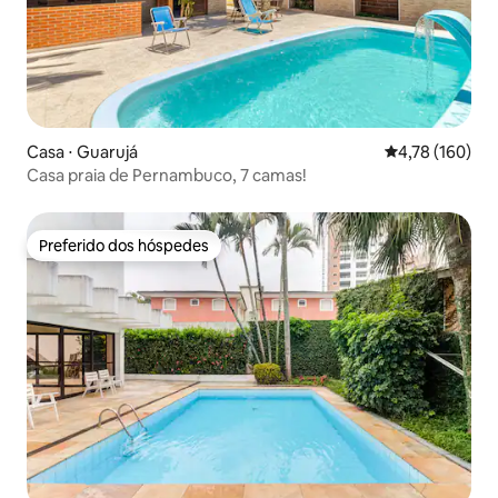
Casa ⋅ Guarujá
4,78 de uma av
4,78 (160)
Casa praia de Pernambuco, 7 camas!
Preferido dos hóspedes
Preferido dos hóspedes