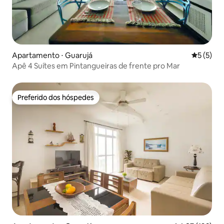
Apartamento ⋅ Guarujá
5 de uma 
5 (5)
Apê 4 Suítes em Pintangueiras de frente pro Mar
Preferido dos hóspedes
Preferido dos hóspedes