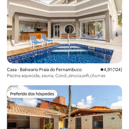
Casa ⋅ Balneario Praia do Pernambuco
4,91 de uma av
4,91 (124)
Piscina aquecida, sauna, Cond.,sinuca,wifi,churras
Preferido dos hóspedes
Preferido dos hóspedes