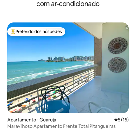
com ar-condicionado
Preferido dos hóspedes
Entre os melhores preferidos dos hóspedes
Apartamento ⋅ Guarujá
5 de uma a
5 (16)
Maravilhoso Apartamento Frente Total Pitangueiras