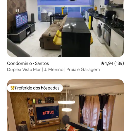
Condomínio ⋅ Santos
4,94 de uma av
4,94 (139)
Duplex Vista Mar | J. Menino | Praia e Garagem
Preferido dos hóspedes
Entre os melhores preferidos dos hóspedes