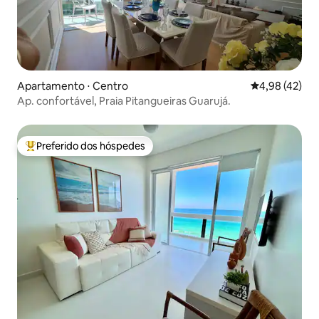
Apartamento ⋅ Centro
4,98 de uma a
4,98 (42)
Ap. confortável, Praia Pitangueiras Guarujá.
Preferido dos hóspedes
Entre os melhores preferidos dos hóspedes