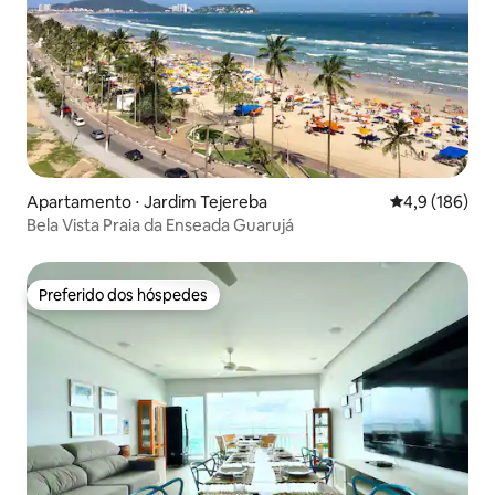
Apartamento ⋅ Jardim Tejereba
4,9 de uma av
4,9 (186)
Bela Vista Praia da Enseada Guarujá
Preferido dos hóspedes
Preferido dos hóspedes