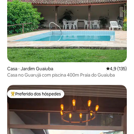
Casa ⋅ Jardim Guaiuba
4,9 de uma av
4,9 (135)
Casa no Guarujá com piscina 400m Praia do Guaiuba
Preferido dos hóspedes
Entre os melhores preferidos dos hóspedes