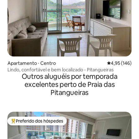
Apartamento ⋅ Centro
4,95 de uma av
4,95 (146)
Lindo, confortável e bem localizado - Pitangueiras
Outros aluguéis por temporada
excelentes perto de Praia das
Pitangueiras
Preferido dos hóspedes
Entre os melhores preferidos dos hóspedes