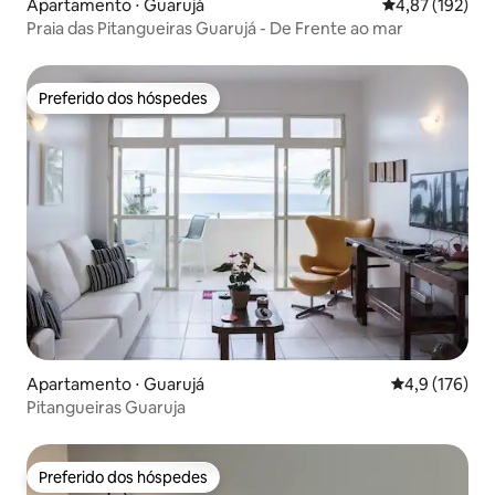
Apartamento ⋅ Guarujá
4,87 de uma av
4,87 (192)
Praia das Pitangueiras Guarujá - De Frente ao mar
Preferido dos hóspedes
Preferido dos hóspedes
Apartamento ⋅ Guarujá
4,9 de uma av
4,9 (176)
Pitangueiras Guaruja
Preferido dos hóspedes
Preferido dos hóspedes