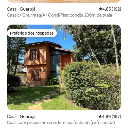
Casa ⋅ Guarujá
4,85 de uma av
4,85 (102)
Casa c/ Churrasq/Ar Cond/Pisc(cond)a 200m da praia
Preferido dos hóspedes
Preferido dos hóspedes
Casa ⋅ Guarujá
4,89 de uma av
4,89 (187)
Casa com piscina em condomínio fechado (reformada)