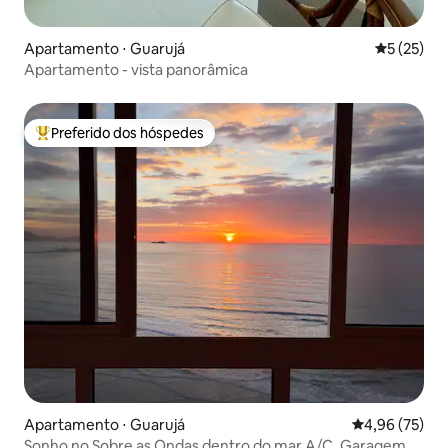
Apartamento ⋅ Guarujá
5 de uma a
5 (25)
Apartamento - vista panorâmica
Preferido dos hóspedes
Entre os melhores preferidos dos hóspedes
Apartamento ⋅ Guarujá
4,96 de uma a
4,96 (75)
Sonho no Sobre as Ondas dentro do mar A/C, Garagem