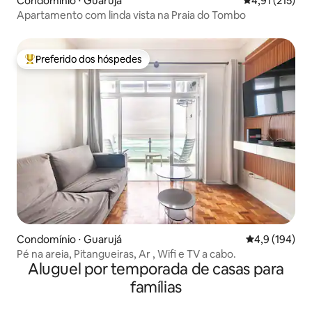
Condomínio ⋅ Guarujá
4,91 de uma av
4,91 (215)
Apartamento com linda vista na Praia do Tombo
Preferido dos hóspedes
Entre os melhores preferidos dos hóspedes
Condomínio ⋅ Guarujá
4,9 de uma av
4,9 (194)
Pé na areia, Pitangueiras, Ar , Wifi e TV a cabo.
Aluguel por temporada de casas para
famílias