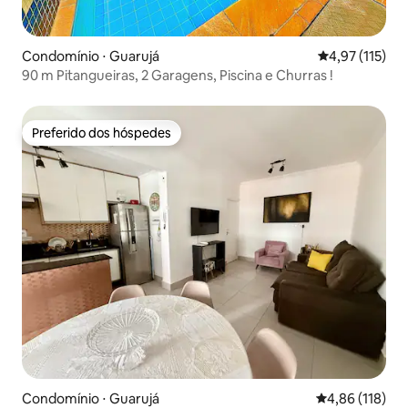
Condomínio ⋅ Guarujá
4,97 de uma av
4,97 (115)
90 m Pitangueiras, 2 Garagens, Piscina e Churras !
Preferido dos hóspedes
Preferido dos hóspedes
Condomínio ⋅ Guarujá
4,86 de uma av
4,86 (118)