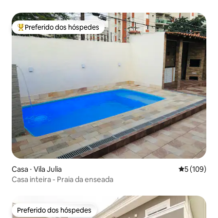
Preferido dos hóspedes
Entre os melhores preferidos dos hóspedes
Casa ⋅ Vila Julia
5 de uma av
5 (109)
Casa inteira - Praia da enseada
Preferido dos hóspedes
Preferido dos hóspedes