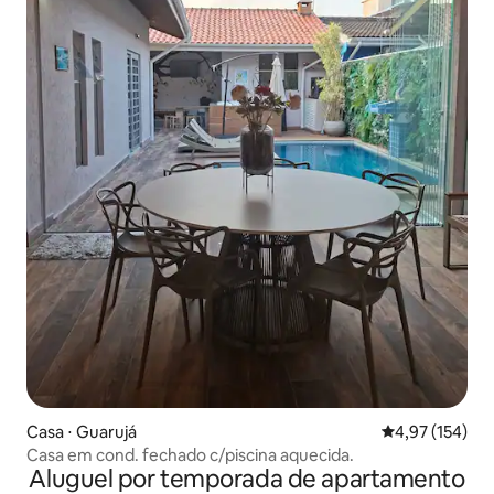
Casa ⋅ Guarujá
4,97 de uma av
4,97 (154)
Casa em cond. fechado c/piscina aquecida.
Aluguel por temporada de apartamento