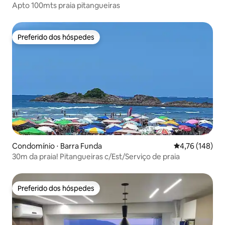
Apto 100mts praia pitangueiras
Preferido dos hóspedes
Preferido dos hóspedes
Condomínio ⋅ Barra Funda
4,76 de uma av
4,76 (148)
30m da praia! Pitangueiras c/Est/Serviço de praia
Preferido dos hóspedes
Preferido dos hóspedes