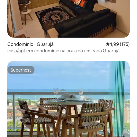
Condomínio ⋅ Guarujá
4,99 de uma av
4,99 (175)
casa/apt em condomínio na praia da enseada Guarujá
Superhost
Superhost