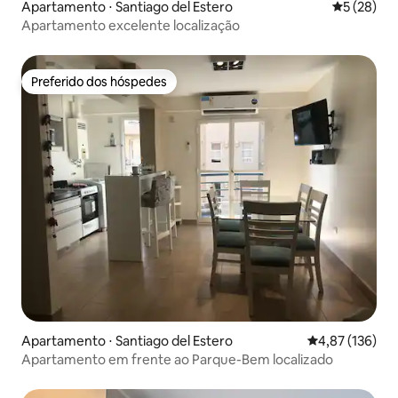
Apartamento ⋅ Santiago del Estero
5 de uma a
5 (28)
Apartamento excelente localização
Preferido dos hóspedes
Preferido dos hóspedes
Apartamento ⋅ Santiago del Estero
4,87 de uma av
4,87 (136)
Apartamento em frente ao Parque-Bem localizado