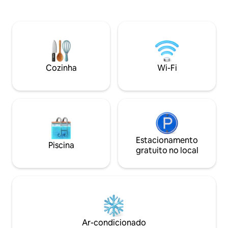
principal. Ideal para quem quer explorar
Cozinha totalment
a cidade a pé e desfrutar da culinária,
com churrasqueira
bares e cultura locais.
varal. Smart TV. Se
Água, Gás Natural 
Ótica 100 Megas. 
conjunto de toalh
climatizados.
Cozinha
Wi-Fi
Estacionamento
Piscina
gratuito no local
Ar-condicionado