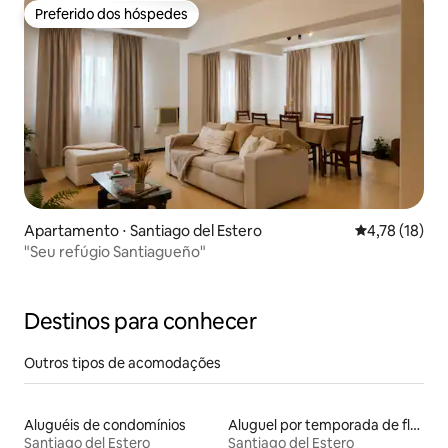
Preferido dos hóspedes
Preferido dos hóspedes
Apartamento ⋅ Santiago del Estero
4,78 de uma a
4,78 (18)
"Seu refúgio Santiagueño"
Destinos para conhecer
Outros tipos de acomodações
Aluguéis de condomínios
Aluguel por temporada de flats
Santiago del Estero
Santiago del Estero