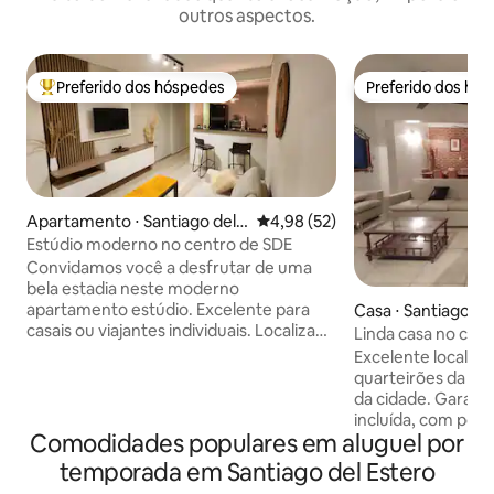
outros aspectos.
Preferido dos hóspedes
Preferido dos hó
Entre os melhores preferidos dos hóspedes
Preferido dos hó
Apartamento ⋅ Santiago del E
4,98 de uma avaliação média de
4,98 (52)
stero
Estúdio moderno no centro de SDE
Convidamos você a desfrutar de uma
bela estadia neste moderno
apartamento estúdio. Excelente para
Casa ⋅ Santiago de
casais ou viajantes individuais. Localizado
Linda casa no ce
no coração do centro da cidade, oferece
Excelente localiza
proximidade com as principais atrações
quarteirões da Pra
turísticas e áreas de entretenimento.
da cidade. Garage
Apenas a 8 minutos de carro do Estádio
incluída, com portã
Único, a 1 minuto a pé do Parque
Comodidades populares em aluguel por
Totalmente mobili
Aguirre, a 2 minutos a pé dos bares da
banheiro principa
temporada em Santiago del Estero
Avenida Roca e a 5 quarteirões da praça
e outro de serviço