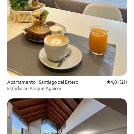
Apartamento ⋅ Santiago del Estero
4,81 de uma a
4,81 (21)
Estúdio no Parque Aguirre