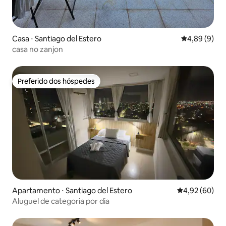
Casa ⋅ Santiago del Estero
4,89 de uma 
4,89 (9)
casa no zanjon
Preferido dos hóspedes
Preferido dos hóspedes
Apartamento ⋅ Santiago del Estero
4,92 de uma a
4,92 (60)
Aluguel de categoria por dia