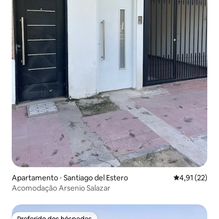
Apartamento ⋅ Santiago del Estero
4,91 de uma a
4,91 (22)
Acomodação Arsenio Salazar