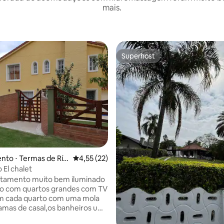
mais.
Superhost
Superhost
ar
to ⋅ Termas de Río
4,55 de uma avaliação média de 5, 22 avalia
4,55 (22)
El chalet
rtamento muito bem iluminado
do com quartos grandes com TV
em cada quarto com uma mola
amas de casal,os banheiros um
eira com banheira de