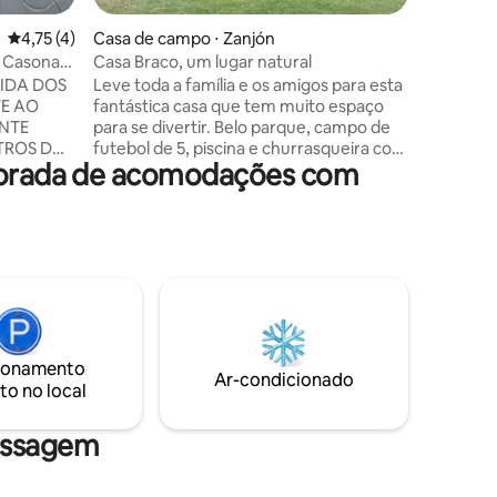
4,75 de uma avaliação média de 5, 4 avaliações
4,75 (4)
Casa de campo ⋅ Zanjón
 Casona
Casa Braco, um lugar natural
IDA DOS
Leve toda a família e os amigos para esta
TE AO
fantástica casa que tem muito espaço
NTE
para se divertir. Belo parque, campo de
TROS DA
futebol de 5, piscina e churrasqueira com
mporada de acomodações com
TÓDROMO
grelha e forno de barro tradicional de
 LUGAR
Santiago para os melhores churrascos.
 DOS
Para os amantes de livros, o lugar tem
 ATRAVÉS
uma pequena biblioteca com vários
 A
títulos. Dois cães de raça mista vivem lá,
RO DOS
e eles são super amigáveis com tudo!
 CAPITAL
 85 KM DA
TUCUMAN
ionamento
Ar-condicionado
to no local
assagem