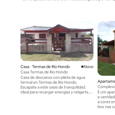
Casa ⋅ Termas de Río Hondo
Novo lugar para fic
Novo
Casa Termas de Río Hondo
Casa de descanso con pileta de agua
Apartamen
termal en Termas de Río Hondo.
Hondo
Complexo 
Escapate a este oasis de tranquilidad.
É um apa
Ideal para recargar energías y relajarte.
e ventila
Lo más destacado es su pileta privada
a cores 
con agua termal natural, perfecta para
box nas c
flotar, aliviar el estrés y disfrutar sus
com banh
propiedades terapéuticas. La casa