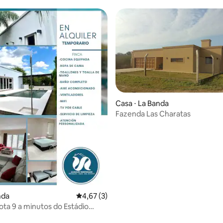
Casa ⋅ La Banda
Fazenda Las Charatas
nda
4,67 de uma avaliação média de 5, 3 avalia
4,67 (3)
ota 9 a minutos do Estádio