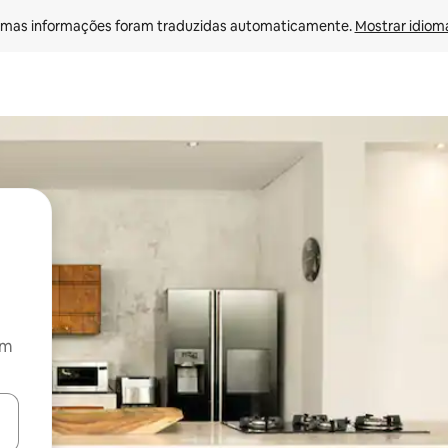
mas informações foram traduzidas automaticamente. 
Mostrar idioma
om
ore-os usando as seta para cima e para baixo do teclado ou tocando e