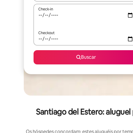
Check-in
Checkout
Buscar
Santiago del Estero: alug
Os hóspedes concordam: estes aluguéis por tem