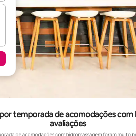
uel por temporada de acomodações co
avaliações
porada de acomodações com hidromassagem foram muito bem 