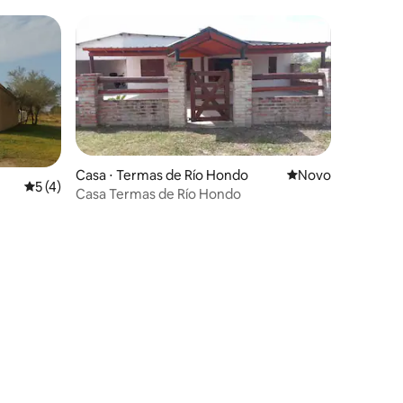
Casa ⋅ Termas de Río Hondo
Novo lugar para fi
Novo
5 de uma avaliação média de 5, 4 avaliações
5 (4)
Casa Termas de Río Hondo
ções