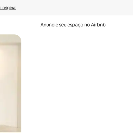
 original
Anuncie seu espaço no Airbnb
 deslizando o dedo na tela.