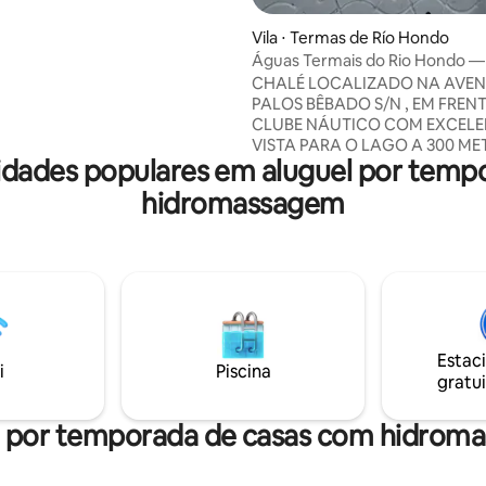
sagem para relaxamento
 todos os três têm água termal
Vila ⋅ Termas de Río Hondo
m os benefícios que produzem
Águas Termais do Rio Hondo —
rais. Finamente decorado.
Laconte
CHALÉ LOCALIZADO NA AVEN
 5 quarteirões do cacino a três
PALOS BÊBADO S/N , EM FREN
es do campo de golfe e a 4
CLUBE NÁUTICO COM EXCELE
s da orla. A 7 km da pista de
VISTA PARA O LAGO A 300 ME
didades populares em aluguel por te
ENTRADA PRINCIPAL DO AU
go.
E A 1 KM DO AEROPORTO. UM
hidromassagem
TRANQUILO PARA DESFRUTAR
BENEFÍCIOS DA ÁGUA TERMAL
DE SEUS BANHOS DE IMERSÃO,
APENAS 5 MINUTOS DO CENT
BANHOS TERMAIS, A 50 KM DA
DE SANTIAGO DEL ESTERO E A
CIDADE DE SAN MIGUEL DE 
Estac
i
Piscina
gratui
l por temporada de casas com hidrom