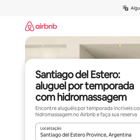
Pular
Algu
para
o
conteúdo
Santiago del Estero:
aluguel por temporada
com hidromassagem
Encontre aluguéis por temporada incríveis c
hidromassagem no Airbnb e faça sua reserva
Localização
Quando os resultados estiverem disponíveis, expl