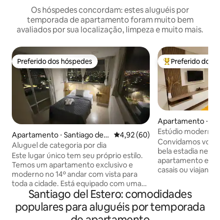
Os hóspedes concordam: estes aluguéis por
temporada de apartamento foram muito bem
avaliados por sua localização, limpeza e muito mais.
Preferido dos hóspedes
Preferido dos 
Preferido dos hóspedes
Entre os melhore
Apartamento ⋅ San
stero
Estúdio moderno 
Apartamento ⋅ Santiago del
4,92 de uma avaliação média de
4,92 (60)
Convidamos você 
Estero
Aluguel de categoria por dia
bela estadia nest
Este lugar único tem seu próprio estilo.
apartamento estúd
Temos um apartamento exclusivo e
casais ou viajantes
moderno no 14º andar com vista para
no coração do cen
toda a cidade. Está equipado com uma
proximidade com a
Santiago del Estero: comodidades
cama de casal e uma cama de solteiro
turísticas e áreas
com um marinheiro. Cozinha, geladeira,
populares para aluguéis por temporada
Apenas a 8 minuto
dois aparelhos de ar condicionado,
Único, a 1 minuto 
de apartamento