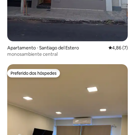
Apartamento ⋅ Santiago del Estero
4,86 de uma 
4,86 (7)
monosambiente central
Preferido dos hóspedes
Preferido dos hóspedes