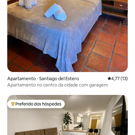
Apartamento ⋅ Santiago del Estero
4,77 de uma a
4,77 (13)
Apartamento no centro da cidade com garagem
Preferido dos hóspedes
Entre os melhores preferidos dos hóspedes