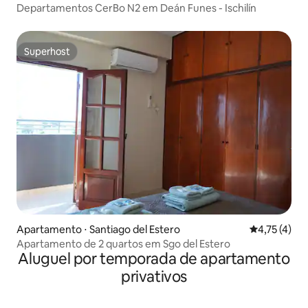
Departamentos CerBo N2 em Deán Funes - Ischilín
Superhost
Superhost
Apartamento ⋅ Santiago del Estero
4,75 de uma 
4,75 (4)
Apartamento de 2 quartos em Sgo del Estero
Aluguel por temporada de apartamento
privativos