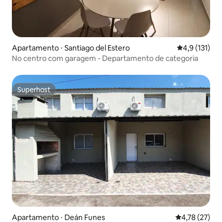
Apartamento ⋅ Santiago del Estero
4,9 de uma av
4,9 (131)
No centro com garagem - Departamento de categoria
Superhost
Superhost
Apartamento ⋅ Deán Funes
4,78 de uma a
4,78 (27)