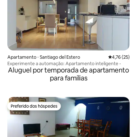
Apartamento ⋅ Santiago del Estero
4,76 de uma a
4,76 (25)
Experimente a automação: Apartamento inteligente -
Aluguel por temporada de apartamento
para famílias
Preferido dos hóspedes
Preferido dos hóspedes