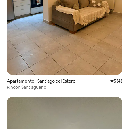
Apartamento ⋅ Santiago del Estero
5 de uma 
5 (4)
Rincón Santiagueño