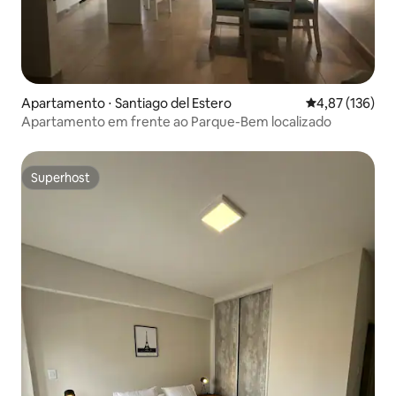
Apartamento ⋅ Santiago del Estero
4,87 de uma av
4,87 (136)
Apartamento em frente ao Parque-Bem localizado
Superhost
Superhost