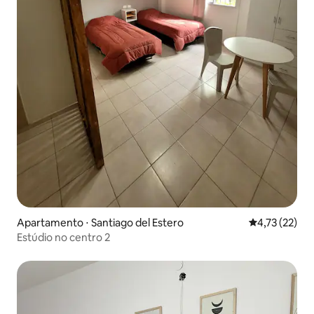
Apartamento ⋅ Santiago del Estero
4,73 de uma a
4,73 (22)
Estúdio no centro 2