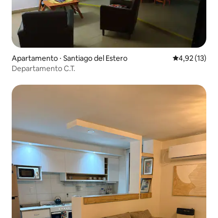
Apartamento ⋅ Santiago del Estero
4,92 de uma a
4,92 (13)
Departamento C.T.