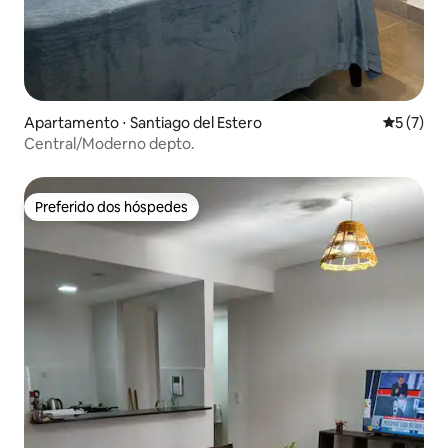
Apartamento ⋅ Santiago del Estero
5 de uma 
5 (7)
Central/Moderno depto.
Preferido dos hóspedes
Preferido dos hóspedes