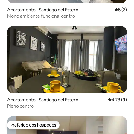
Apartamento ⋅ Santiago del Estero
5 de uma 
5 (3)
Mono ambiente funcional centro
Apartamento ⋅ Santiago del Estero
4,78 de uma 
4,78 (9)
Pleno centro
Preferido dos hóspedes
Preferido dos hóspedes