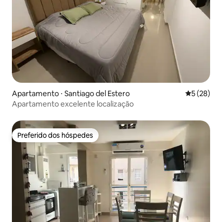
Apartamento ⋅ Santiago del Estero
5 de uma a
5 (28)
Apartamento excelente localização
Preferido dos hóspedes
Preferido dos hóspedes