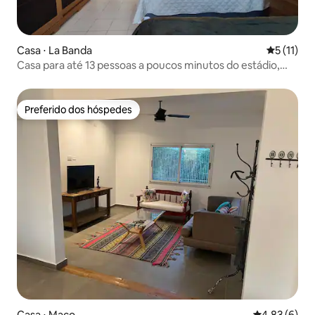
Casa ⋅ La Banda
5 de uma a
5 (11)
Casa para até 13 pessoas a poucos minutos do estádio,
com piscina
Preferido dos hóspedes
Preferido dos hóspedes
Casa ⋅ Maco
4,83 de uma 
4,83 (6)