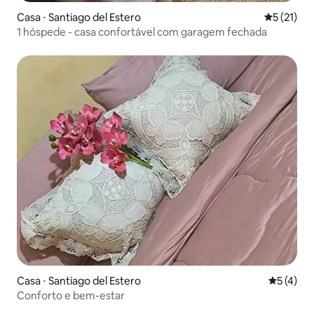
Casa ⋅ Santiago del Estero
5 de uma a
5 (21)
1 hóspede - casa confortável com garagem fechada
Casa ⋅ Santiago del Estero
5 de uma 
5 (4)
Conforto e bem-estar