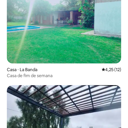
Casa ⋅ La Banda
4,25 de uma a
4,25 (12)
Casa de fim de semana