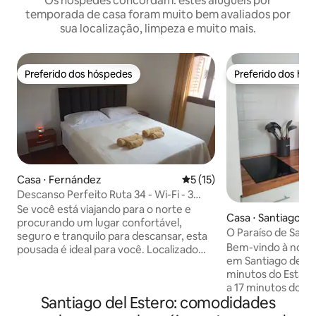
Os hóspedes concordam: estes aluguéis por
temporada de casa foram muito bem avaliados por
sua localização, limpeza e muito mais.
Preferido dos hóspedes
Preferido dos hó
Preferido dos hóspedes
Preferido dos hó
Casa ⋅ Fernández
5 de uma avaliação média de
5 (15)
Descanso Perfeito Ruta 34 - Wi-Fi - 3
Pessoas
Se você está viajando para o norte e
Casa ⋅ Santiago de
procurando um lugar confortável,
O Paraíso de Sant
seguro e tranquilo para descansar, esta
Bem-vindo à noss
pousada é ideal para você. Localizado
em Santiago del Es
em Fernández, é perfeito para aqueles
minutos do Estádi
que estão de passagem e precisam
a 17 minutos do No
parar a viagem em um espaço
Santiago del Estero: comodidades
minutos do centro
confortável, limpo e bem equipado.
rápido a rotas pel