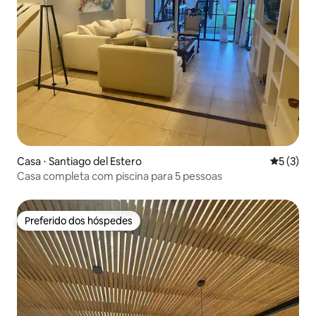
Casa ⋅ Santiago del Estero
5 de uma 
5 (3)
Casa completa com piscina para 5 pessoas
Preferido dos hóspedes
Preferido dos hóspedes