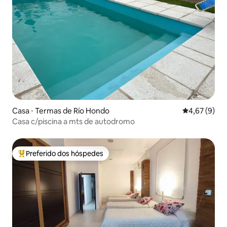
Casa ⋅ Termas de Río Hondo
4,67 de uma 
4,67 (9)
Casa c/piscina a mts de autodromo
Preferido dos hóspedes
Entre os melhores preferidos dos hóspedes