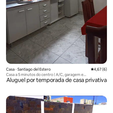
Casa ⋅ Santiago del Estero
4,67 de uma 
4,67 (6)
Casa a 5 minutos do centro | A/C, garagem e
Aluguel por temporada de casa privativa
churrasqueira