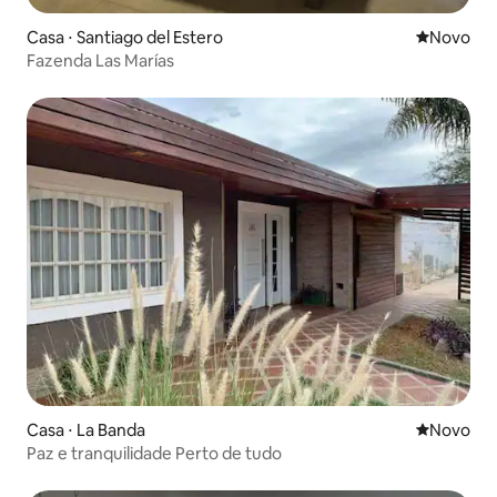
Casa ⋅ Santiago del Estero
Novo lugar
Novo
Fazenda Las Marías
Casa ⋅ La Banda
Novo lugar
Novo
Paz e tranquilidade Perto de tudo