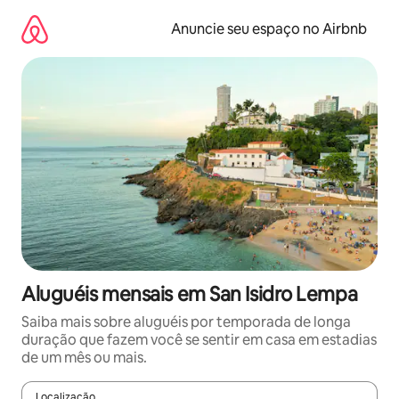
Pular
para
Anuncie seu espaço no Airbnb
o
conteúdo
Aluguéis mensais em San Isidro Lempa
Saiba mais sobre aluguéis por temporada de longa
duração que fazem você se sentir em casa em estadias
de um mês ou mais.
Localização