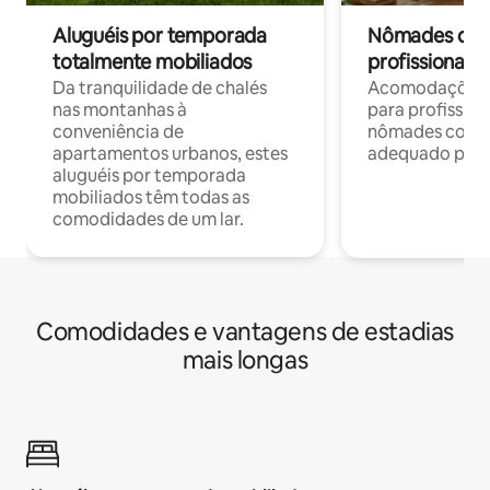
Aluguéis por temporada
Nômades digit
totalmente mobiliados
profissionais 
Da tranquilidade de chalés
Acomodações c
nas montanhas à
para profission
conveniência de
nômades com W
apartamentos urbanos, estes
adequado para 
aluguéis por temporada
mobiliados têm todas as
comodidades de um lar.
Comodidades e vantagens de estadias
mais longas