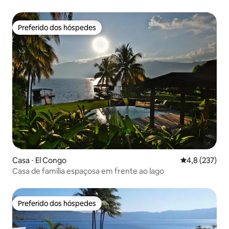
água quente
Preferido dos hóspedes
Preferido dos hóspedes
Casa ⋅ El Congo
4,8 de uma av
4,8 (237)
Casa de família espaçosa em frente ao lago
Preferido dos hóspedes
Preferido dos hóspedes