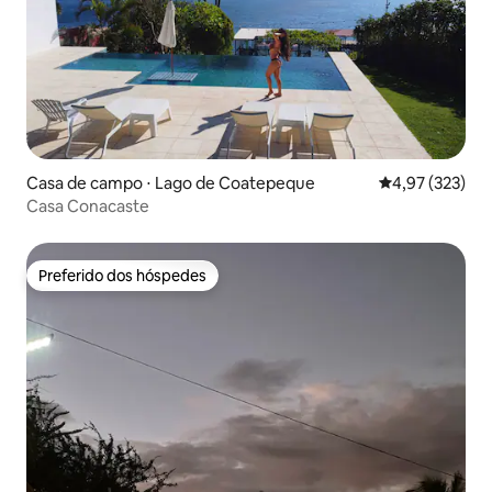
Casa de campo ⋅ Lago de Coatepeque
4,97 de uma av
4,97 (323)
Casa Conacaste
Preferido dos hóspedes
Preferido dos hóspedes