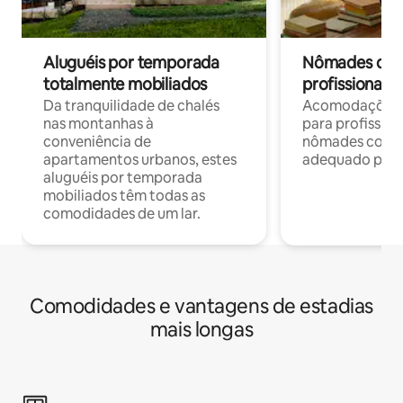
Aluguéis por temporada
Nômades digit
totalmente mobiliados
profissionais 
Da tranquilidade de chalés
Acomodações c
nas montanhas à
para profission
conveniência de
nômades com W
apartamentos urbanos, estes
adequado para 
aluguéis por temporada
mobiliados têm todas as
comodidades de um lar.
Comodidades e vantagens de estadias
mais longas