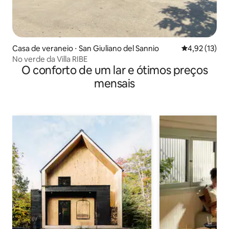
Casa de veraneio ⋅ San Giuliano del Sannio
4,92 de uma a
4,92 (13)
No verde da Villa RIBE
O conforto de um lar e ótimos preços
mensais