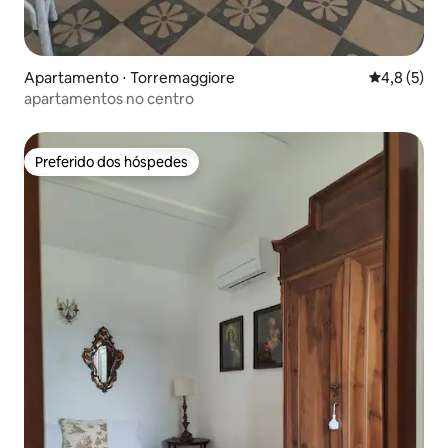
Apartamento ⋅ Torremaggiore
4,8 de uma 
4,8 (5)
apartamentos no centro
Preferido dos hóspedes
Preferido dos hóspedes