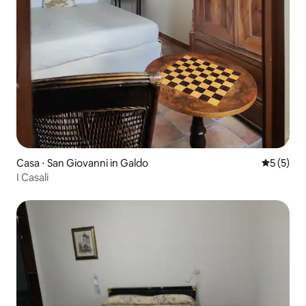
Casa ⋅ San Giovanni in Galdo
5 de uma 
5 (5)
I Casali