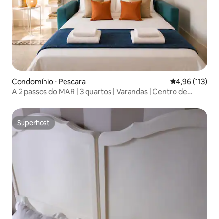
Condomínio ⋅ Pescara
4,96 de uma av
4,96 (113)
A 2 passos do MAR | 3 quartos | Varandas | Centro de
Pescara
Superhost
Superhost