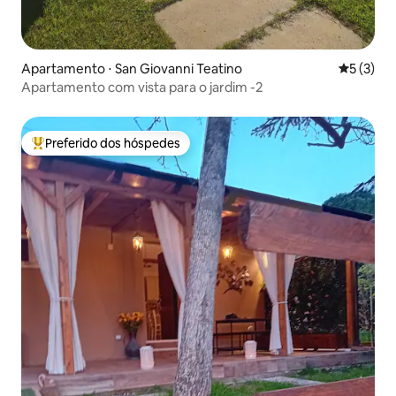
Apartamento ⋅ San Giovanni Teatino
5 de uma 
5 (3)
Apartamento com vista para o jardim -2
Preferido dos hóspedes
Entre os melhores preferidos dos hóspedes