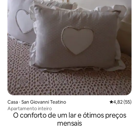
Casa ⋅ San Giovanni Teatino
4,82 de uma a
4,82 (55)
Apartamento inteiro
O conforto de um lar e ótimos preços
mensais