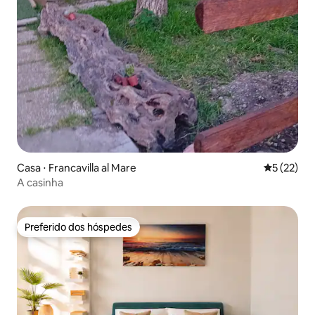
Casa ⋅ Francavilla al Mare
5 de uma a
5 (22)
A casinha
Preferido dos hóspedes
Preferido dos hóspedes