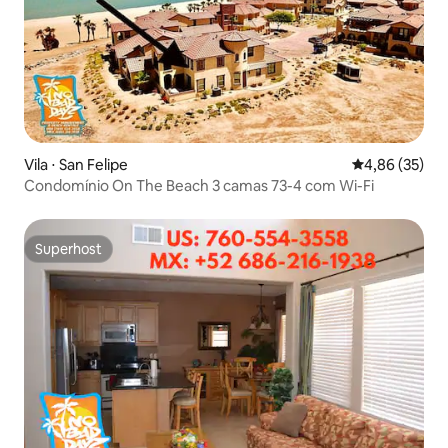
Vila ⋅ San Felipe
4,86 de uma a
4,86 (35)
Condomínio On The Beach 3 camas 73-4 com Wi-Fi
Superhost
Superhost