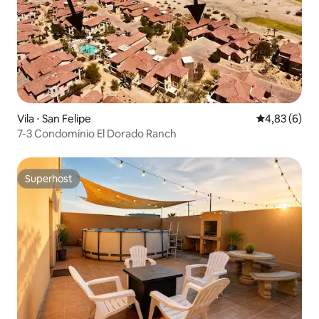
Vila ⋅ San Felipe
4,83 de uma 
4,83 (6)
7-3 Condomínio El Dorado Ranch
Superhost
Superhost