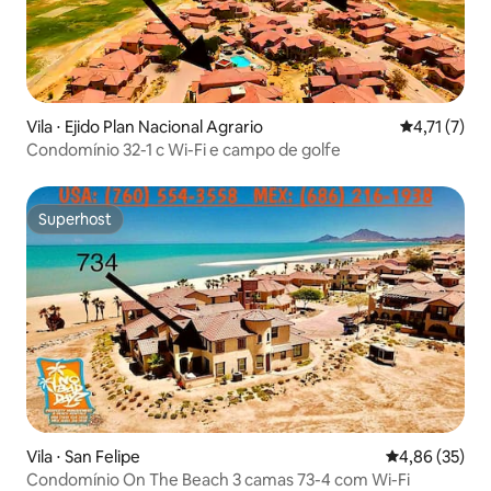
Vila ⋅ Ejido Plan Nacional Agrario
4,71 de uma 
4,71 (7)
Condomínio 32-1 c Wi-Fi e campo de golfe
Superhost
Superhost
Vila ⋅ San Felipe
4,86 de uma a
4,86 (35)
Condomínio On The Beach 3 camas 73-4 com Wi-Fi