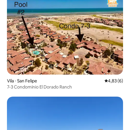
Vila ⋅ San Felipe
4,83 de uma 
4,83 (6)
7-3 Condomínio El Dorado Ranch