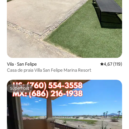
Vila ⋅ San Felipe
4,67 de uma av
4,67 (119)
Casa de praia Villa San Felipe Marina Resort
Superhost
Superhost