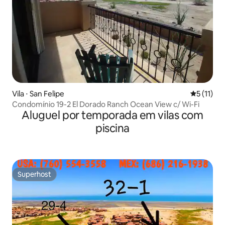
Vila ⋅ San Felipe
5 de uma a
5 (11)
Condomínio 19-2 El Dorado Ranch Ocean View c/ Wi-Fi
Aluguel por temporada em vilas com
piscina
Superhost
Superhost