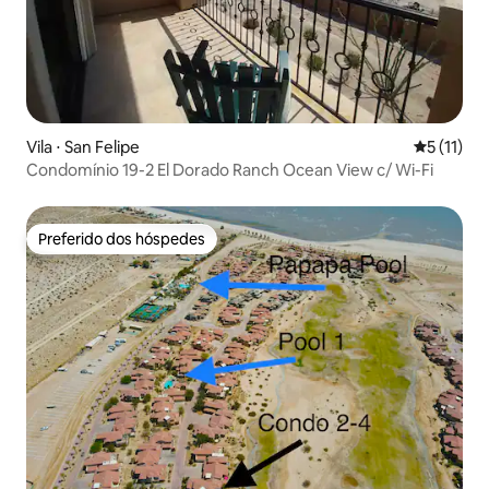
Vila ⋅ San Felipe
5 de uma a
5 (11)
Condomínio 19-2 El Dorado Ranch Ocean View c/ Wi-Fi
Preferido dos hóspedes
Preferido dos hóspedes