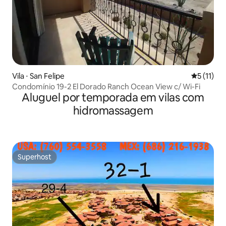
Vila ⋅ San Felipe
5 de uma a
5 (11)
Condomínio 19-2 El Dorado Ranch Ocean View c/ Wi-Fi
Aluguel por temporada em vilas com
hidromassagem
Superhost
Superhost