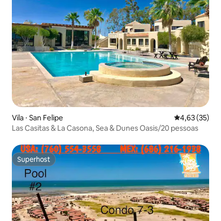
Vila ⋅ San Felipe
4,63 de uma a
4,63 (35)
Las Casitas & La Casona, Sea & Dunes Oasis/20 pessoas
Superhost
Superhost