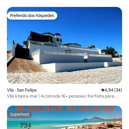
Preferido dos hóspedes
Preferido dos hóspedes
Vila ⋅ San Felipe
4,94 de uma a
4,94 (34)
Vila à beira-mar | Acomoda 16+ pessoas | Perfeita para
grupos
Superhost
Superhost