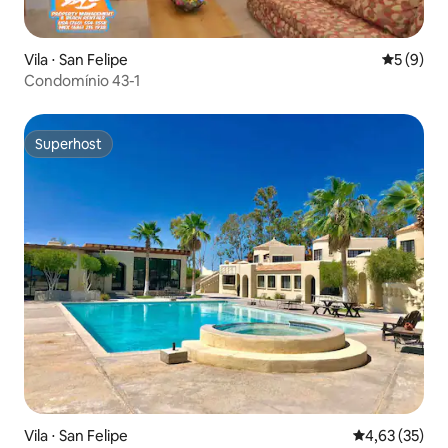
Vila ⋅ San Felipe
5 de uma 
5 (9)
Condomínio 43-1
Superhost
Superhost
Vila ⋅ San Felipe
4,63 de uma a
4,63 (35)