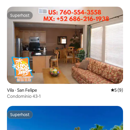
Superhost
Superhost
Vila ⋅ San Felipe
5 de uma 
5 (9)
Condomínio 43-1
Superhost
Superhost