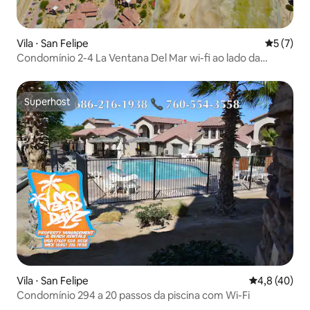
Vila ⋅ San Felipe
5 de uma 
5 (7)
Condomínio 2-4 La Ventana Del Mar wi-fi ao lado da
piscina
Superhost
Superhost
Vila ⋅ San Felipe
4,8 de uma a
4,8 (40)
Condomínio 294 a 20 passos da piscina com Wi-Fi