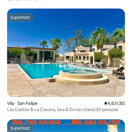
Superhost
Superhost
Vila ⋅ San Felipe
4,63 de uma a
4,63 (35)
Las Casitas & La Casona, Sea & Dunes Oasis/20 pessoas
Superhost
Superhost