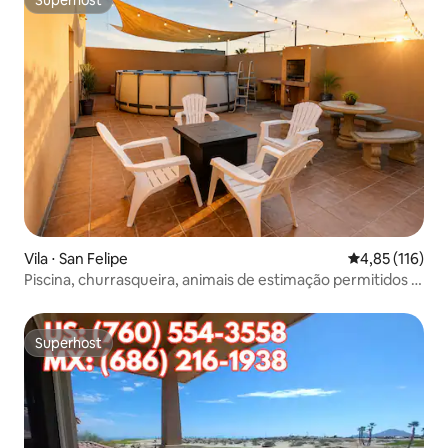
Superhost
Superhost
Vila ⋅ San Felipe
4,85 de uma av
4,85 (116)
Piscina, churrasqueira, animais de estimação permitidos -
4 minutos para Malecón/praia
Superhost
Superhost