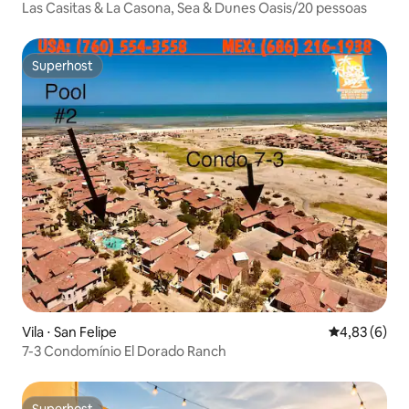
Las Casitas & La Casona, Sea & Dunes Oasis/20 pessoas
Superhost
Superhost
Vila ⋅ San Felipe
4,83 de uma 
4,83 (6)
7-3 Condomínio El Dorado Ranch