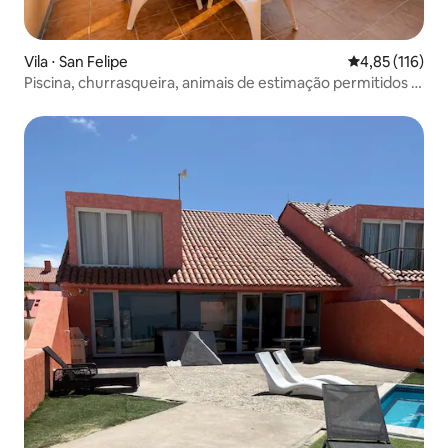
Vila ⋅ San Felipe
4,85 de uma av
4,85 (116)
Piscina, churrasqueira, animais de estimação permitidos -
4 minutos para Malecón/praia