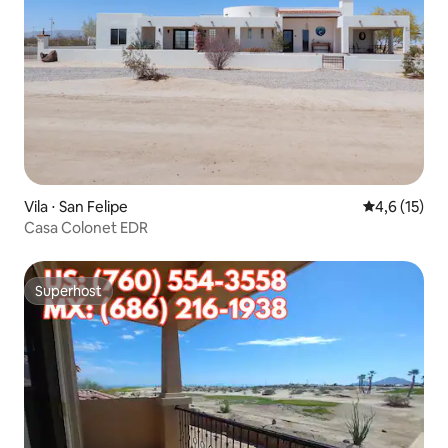
Vila ⋅ San Felipe
4,6 de uma a
4,6 (15)
Casa Colonet EDR
Superhost
Superhost