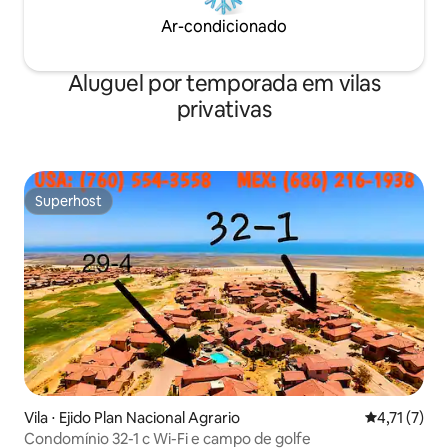
Ar-condicionado
Aluguel por temporada em vilas
privativas
Superhost
Superhost
Vila ⋅ Ejido Plan Nacional Agrario
4,71 de uma 
4,71 (7)
Condomínio 32-1 c Wi-Fi e campo de golfe