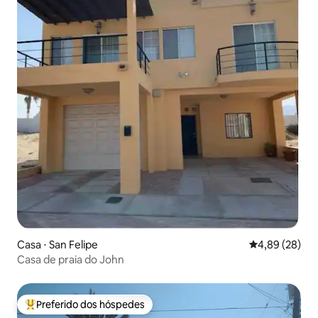
Casa ⋅ San Felipe
4,89 de uma a
4,89 (28)
Casa de praia do John
Preferido dos hóspedes
Entre os melhores preferidos dos hóspedes