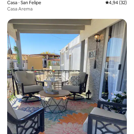
Casa ⋅ San Felipe
4,94 de uma a
4,94 (32)
Casa Arema