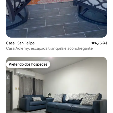
Casa ⋅ San Felipe
4,75 de uma 
4,75 (4)
Casa Adlemy: escapada tranquila e aconchegante
Preferido dos hóspedes
Preferido dos hóspedes