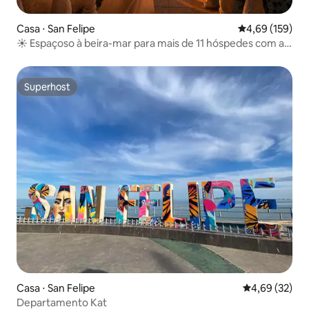
Casa ⋅ San Felipe
4,69 de uma av
4,69 (159)
☀ Espaçoso à beira-mar para mais de 11 hóspedes com ar-
condicionado ☀
Superhost
Superhost
Casa ⋅ San Felipe
4,69 de uma a
4,69 (32)
Departamento Kat