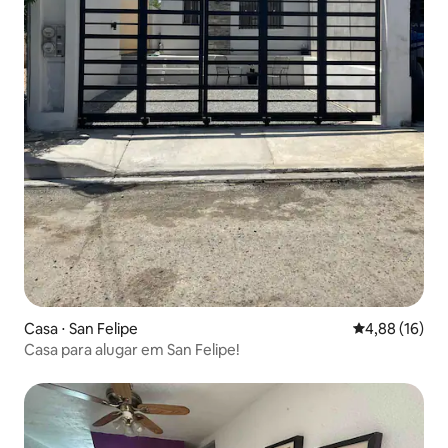
Casa ⋅ San Felipe
4,88 de uma a
4,88 (16)
Casa para alugar em San Felipe!