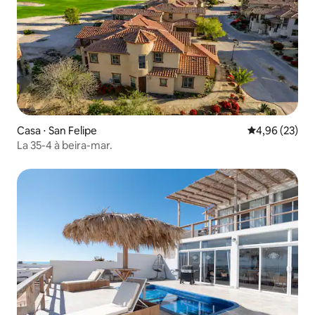
Casa ⋅ San Felipe
4,96 de uma a
4,96 (23)
La 35-4 à beira-mar.