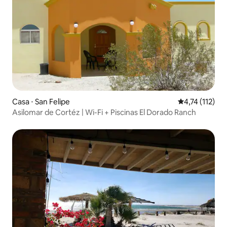
Casa ⋅ San Felipe
4,74 de uma av
4,74 (112)
Asilomar de Cortéz | Wi-Fi + Piscinas El Dorado Ranch