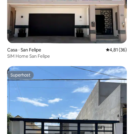
Casa ⋅ San Felipe
4,81 de uma a
4,81 (36)
SIM Home San Felipe
Superhost
Superhost