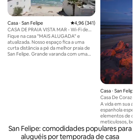
Casa ⋅ San Felipe
4,96 de uma avaliação média de 
4,96 (341)
CASA DE PRAIA VISTA MAR - Wi-Fi de
alta velocidade Aluguel pelo proprietário
Fique na casa "MAIS ALUGADA" e
atualizada. Nosso espaço fica a uma
curta distância a pé da melhor praia de
San Felipe. Grande varanda com uma
bela vista para o mar. Churrasqueira.
Conceito aberto, quarto principal
grande com banheiro privativo. Unidade
de ar condicionado e ventilador de teto
no quarto e na sala de estar. Colchão
agradável. Acomoda até 12 pessoas.
Casa ⋅ San Felipe
GARAGEM PARA 2 CARROS. Máquina de
Casa De Corazon
lavar e secar roupa dentro da unidade.
A vida em sua afl
TV a cabo. "Internet GRATUITA DE ALTA
espanhola espera 
VELOCIDADE". Muito limpo.
elementos de des
Fornecemos lençóis, toalhas, cadeiras
meticulosos, bem
de praia, brinquedos ALUGUEL PELO
San Felipe: comodidades populares para
comodidades e ar
PROPRIETÁRIO "SEM AGÊNCIA"
das experiências 
aluguéis por temporada de casa
Certificado de Controle de Animais de
serem vividas na r