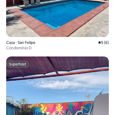
Casa ⋅ San Felipe
5 de uma 
5 (6)
Condomínio D
Superhost
Superhost