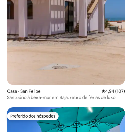
Casa ⋅ San Felipe
4,94 de uma av
4,94 (107)
Santuário à beira-mar em Baja: retiro de férias de luxo
Preferido dos hóspedes
Preferido dos hóspedes