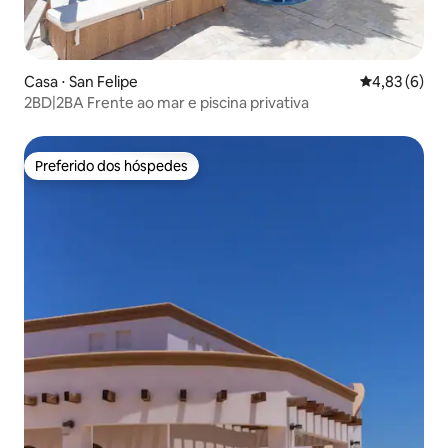
Casa ⋅ San Felipe
4,83 de uma 
4,83 (6)
2BD|2BA Frente ao mar e piscina privativa
Preferido dos hóspedes
Preferido dos hóspedes