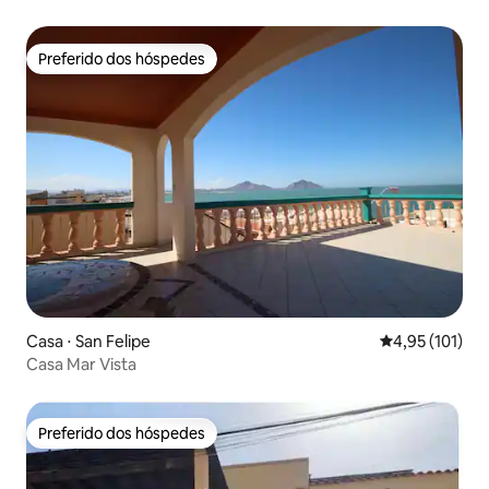
Preferido dos hóspedes
Preferido dos hóspedes
Casa ⋅ San Felipe
4,95 de uma av
4,95 (101)
Casa Mar Vista
Preferido dos hóspedes
Preferido dos hóspedes