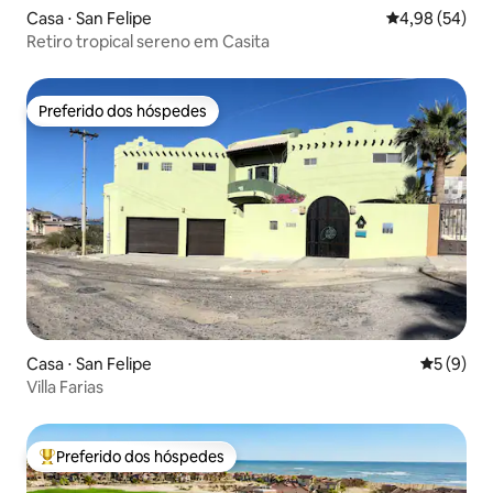
Casa ⋅ San Felipe
4,98 de uma a
4,98 (54)
Retiro tropical sereno em Casita
Preferido dos hóspedes
Preferido dos hóspedes
Casa ⋅ San Felipe
5 de uma 
5 (9)
Villa Farias
Preferido dos hóspedes
Entre os melhores preferidos dos hóspedes