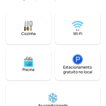
Estimação
literalmente um m
cultura espanhola.
queridos brincare
você prepara uma 
sua cozinha espan
Fogueiras no seu p
pores do sol que 
Cozinha
Wi-Fi
experimentados p
acreditados....
Estacionamento
Piscina
gratuito no local
Ar-condicionado