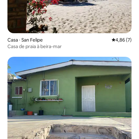
Casa ⋅ San Felipe
4,86 de uma 
4,86 (7)
Casa de praia à beira-mar