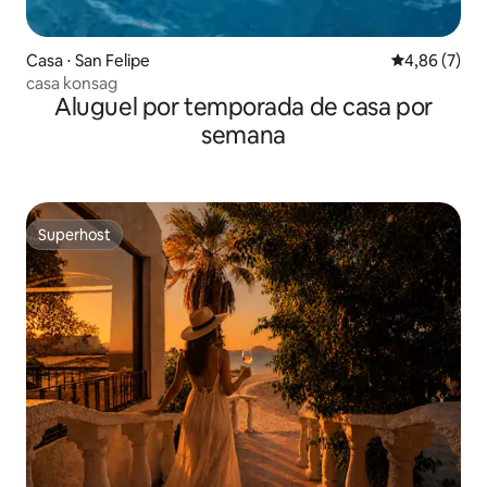
Casa ⋅ San Felipe
4,86 de uma 
4,86 (7)
casa konsag
Aluguel por temporada de casa por
semana
Superhost
Superhost