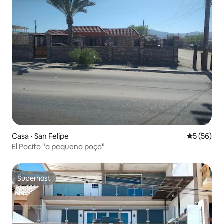
Casa ⋅ San Felipe
5 de uma a
5 (56)
El Pocito "o pequeno poço"
Superhost
Superhost