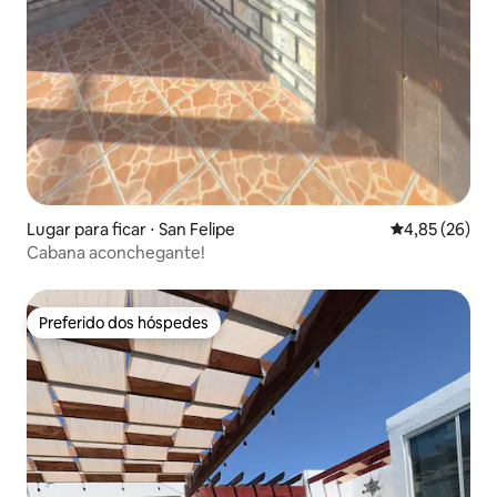
Lugar para ficar ⋅ San Felipe
4,85 de uma a
4,85 (26)
Cabana aconchegante!
Preferido dos hóspedes
Preferido dos hóspedes