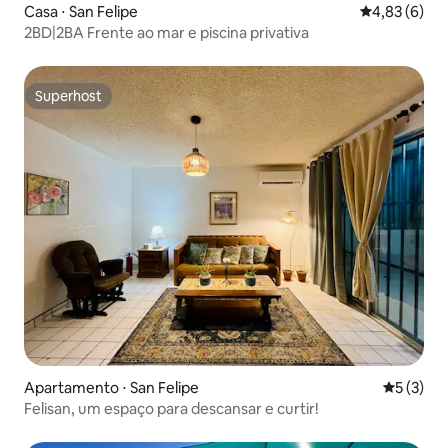
Casa ⋅ San Felipe
4,83 de uma 
4,83 (6)
2BD|2BA Frente ao mar e piscina privativa
Superhost
Superhost
Apartamento ⋅ San Felipe
5 de uma 
5 (3)
Felisan, um espaço para descansar e curtir!