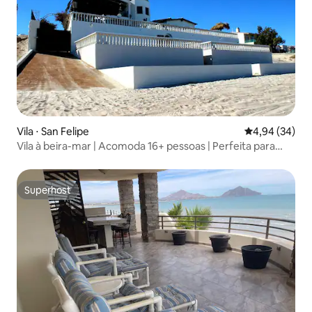
Vila ⋅ San Felipe
4,94 de uma a
4,94 (34)
Vila à beira-mar | Acomoda 16+ pessoas | Perfeita para
grupos
Superhost
Superhost