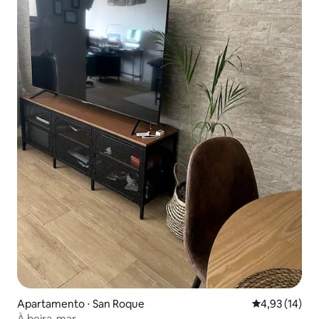
Apartamento ⋅ San Roque
4,93 de uma a
4,93 (14)
À beira-mar