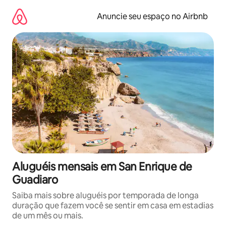
Pular
para
Anuncie seu espaço no Airbnb
o
conteúdo
Aluguéis mensais em San Enrique de
Guadiaro
Saiba mais sobre aluguéis por temporada de longa
duração que fazem você se sentir em casa em estadias
de um mês ou mais.