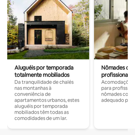
Aluguéis por temporada
Nômades digit
totalmente mobiliados
profissionais 
Da tranquilidade de chalés
Acomodações c
nas montanhas à
para profission
conveniência de
nômades com W
apartamentos urbanos, estes
adequado para 
aluguéis por temporada
mobiliados têm todas as
comodidades de um lar.