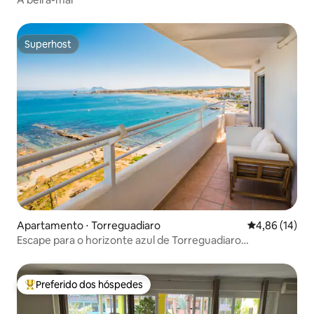
Superhost
Superhost
Apartamento ⋅ Torreguadiaro
4,86 de uma a
4,86 (14)
Escape para o horizonte azul de Torreguadiaro
Sotogrande
Preferido dos hóspedes
Entre os melhores preferidos dos hóspedes