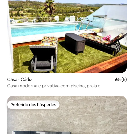
Casa ⋅ Cádiz
5 de uma 
5 (5)
Casa moderna e privativa com piscina, praia e
relaxamento
Preferido dos hóspedes
Preferido dos hóspedes